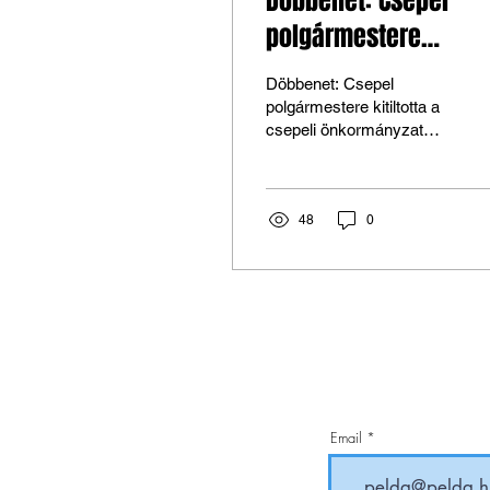
Döbbenet: Csepel
polgármestere
kitiltotta a csepeli
Döbbenet: Csepel
önkormányzat
polgármestere kitiltotta a
csepeli önkormányzat
rendezvényéről a
rendezvényéről a Csepel
Csepel SC-t
SC-t
48
0
Email