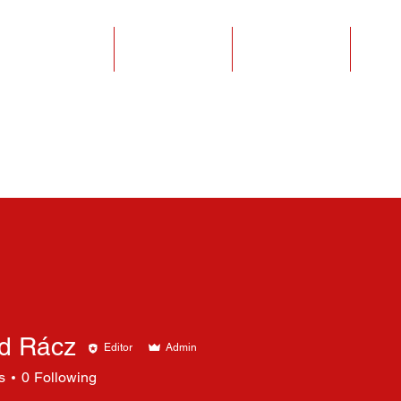
SZAKOSZTÁLYOK
EGYESÜLETEK
PÁLYABÉRLÉS
KAPC
d Rácz
Editor
Admin
s
0
Following