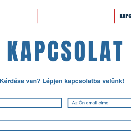
SZAKOSZTÁLYOK
EGYESÜLETEK
PÁLYABÉRLÉS
KAPC
KAPCSOLAT
Kérdése van‭? ‬Lépjen kapcsolatba velünk!‭‬