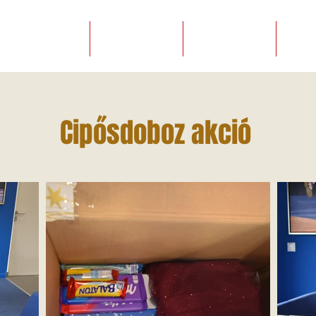
SZAKOSZTÁLYOK
EGYESÜLETEK
PÁLYABÉRLÉS
KAPC
Cipősdoboz akció