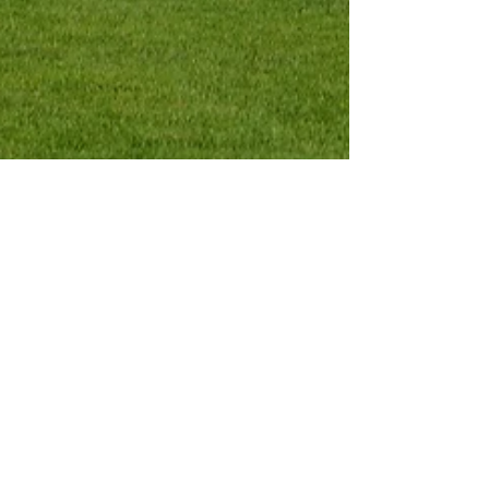
Légrádi Gábor
Aug 26, 2024
2 min read
Kellemetlen vereség, innentől a