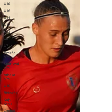
U19
U16
U14
U13
U11
U9
U7
Evezős
hírek
Sportlövő
hírek
Atlétika
hírek
U10
Birkózók
Kajak-
Kenu
Csepel