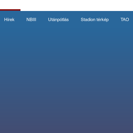
Hírek
NBIII
Utánpótlás
Stadion térkép
TAO