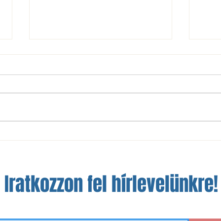
NBIII: nem sikerült a bravúr
A szá
Óbudán
a fej
Iratkozzon fel hírlevelünkre!