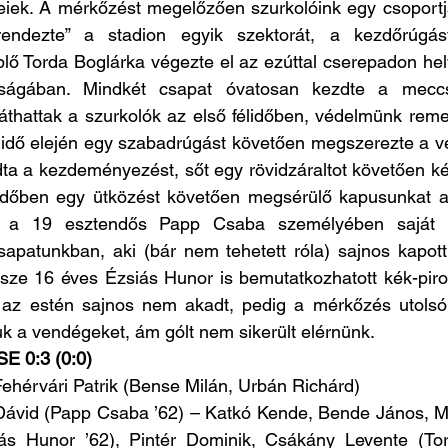
eiek. A mérkőzést megelőzően szurkolóink egy csoportj
rendezte” a stadion egyik szektorát, a kezdőrúgás
lő Torda Boglárka végezte el az ezúttal cserepadon hely
ságában. Mindkét csapat óvatosan kezdte a meccs
thattak a szurkolók az első félidőben, védelmünk remekü
lidő elején egy szabadrúgást követően megszerezte a ve
a a kezdeményezést, sőt egy rövidzáraltot követően két
lidőben egy ütközést követően megsérülő kapusunkat a 
így a 19 esztendős Papp Csaba személyében saját n
apatunkban, aki (bár nem tehetett róla) sajnos kapott g
ssze 16 éves Ézsiás Hunor is bemutatkozhatott kék-piro
az estén sajnos nem akadt, pedig a mérkőzés utolsó
tuk a vendégeket, ám gólt nem sikerült elérnünk.
E 0:3 (0:0)
Fehérvári Patrik (Bense Milán, Urbán Richárd)
 Dávid (Papp Csaba ’62) – Katkó Kende, Bende János, M
ás Hunor ’62), Pintér Dominik, Csákány Levente (Tor