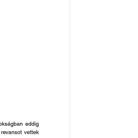
kságban eddig 
evansot vettek 