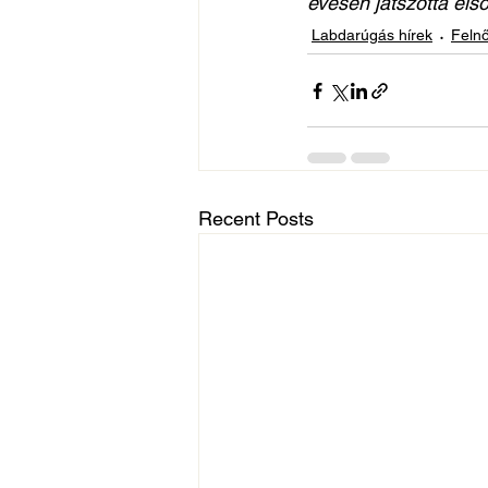
évesen játszotta els
Labdarúgás hírek
Felnő
Recent Posts