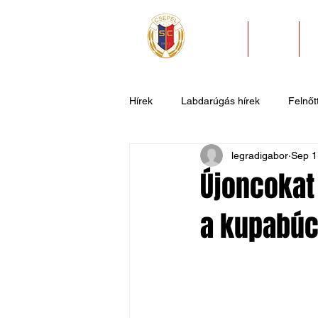
HÍREK
KLUB
Hírek
Labdarúgás hírek
Felnőtt
legradigabor
Sep 1
U11
U9
U7
Evezős
Újoncokat
a kupabúc
Csepel SC II
Általános hírek