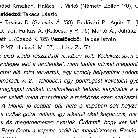
kösd Krisztián, Halácsi F. Mirkó (Németh Zoltán ’70), Gi
etőedző:
 Takács László
 – Takács D. (Szlovák Á. ’53), Bedővári P., Agóts T., (
 D. ’75), Farkas Á. (Kalocsány P. ’75) Markó Á., Juhász 
th L. (Szabó K. ’85) 
Vezetőedző
: Halgas István
P. ’47, Hulicsár M. ’57, Juhász Zs. ’71
 első félidő részünkről rendben volt. Védekezésben st
vendégek elől a területeket, nem tudtak minket megbont
 kapu elé, mint terveztük, egy komoly helyzetünk adódott 
maradt. A 2.  félidőben egy pontrúgást követően gyo
megfogott minket, türelmetlenek lettünk, kinyitottuk a 
en kellett volna maradnunk a mérkőzés ezen szakaszáb
 A Monor jó csapat, pár hete a kupában sok helyzete
 tudtak gólra váltani, így sikerült őket kiejtenünk, ma
ák és megérdemelten nyertek. Örömteli, hogy két fiatal
, Papp Csabi a kapuba szállt be magabiztosan, Ézsiás 