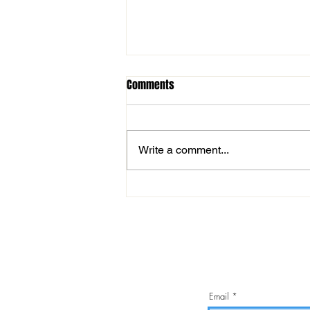
Comments
Write a comment...
MOL Magyar Kupa: magabiztos
továbbjutás
Email