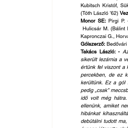
Kubitsch Kristóf, Sü
(Tóth László ’62) 
Vez
Monor SE:
 Pirgi P.
 Hulicsár M. (Bálint
Kapronczai G., Horvá
Gólszerző:
 Bedővári 
Takács László: - 
Az
sikerült lezárnia a 
értünk fel viszont a
percekben, de ez ki
kerültünk. Ez a gól 
pedig „csak” meccsb
idő volt még hátra.
ellenünk, amiket nem
hibánkat kihasznált
debütálni tudott ma