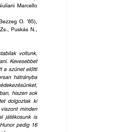
uliani Marcello 
Bezzeg O. ’85), 
Zs., Puskás N., 
abilak voltunk, 
ani. Kevesebbet 
a szünet előtti 
rsan hátrányba 
védekezésünket, 
an, hiszen sok 
t dolgoztak ki 
 viszont minden 
 játékosunk is 
Hunor pedig 16 