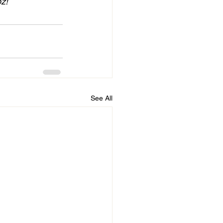
z!
See All