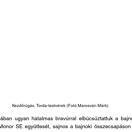
Kezdőrúgás, Torda-testvérek (Fotó:Marosvári Márk)
an ugyan hatalmas bravúrral elbúcsúztattuk a bajno
 Monor SE együttesét, sajnos a bajnoki összecsapáson r