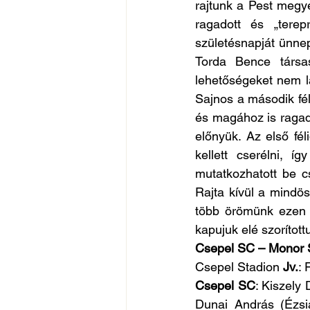
rajtunk a Pest megy
ragadott és „terep
születésnapját ünnep
Torda Bence társa
lehetőségeket nem lá
Sajnos a második fé
és magához is ragadt
előnyük. Az első fé
kellett cserélni, 
mutatkozhatott be cs
Rajta kívül a mindö
több örömünk ezen 
kapujuk elé szorítot
Csepel SC – Monor S
Csepel Stadion 
Jv.
: 
Csepel SC
: Kiszely
Dunai András (Ézsi