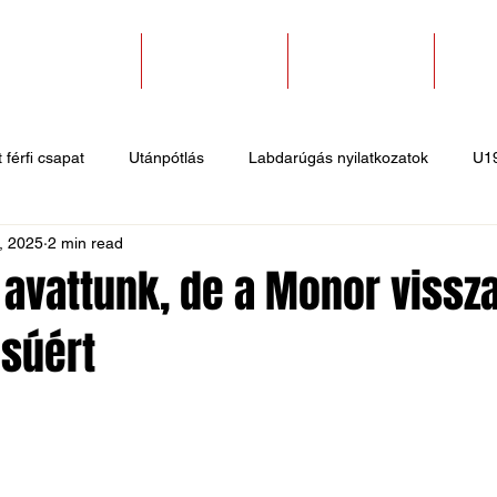
SZAKOSZTÁLYOK
EGYESÜLETEK
PÁLYABÉRLÉS
KAPC
 férfi csapat
Utánpótlás
Labdarúgás nyilatkozatok
U1
, 2025
2 min read
 hírek
Sportlövő hírek
Atlétika hírek
U10
Birkózó
 avattunk, de a Monor vissz
súért