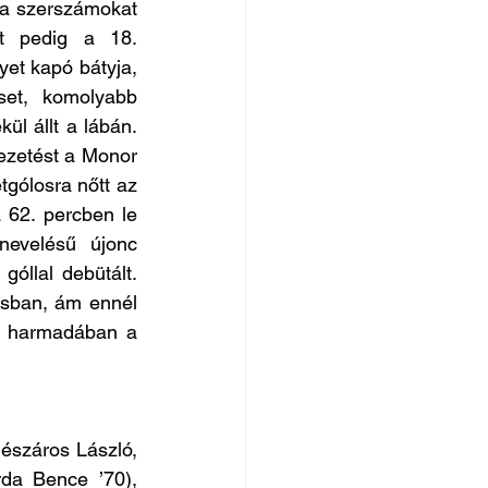
a szerszámokat 
t pedig a 18. 
et kapó bátyja, 
et, komolyabb 
l állt a lábán. 
zetést a Monor 
gólosra nőtt az 
62. percben le 
evelésű újonc 
óllal debütált. 
sban, ám ennél 
 harmadában a 
észáros László, 
da Bence ’70), 