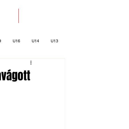
SOLAT
BOLT
9
U16
U14
U13
k
Kajak-Kenu
avágott