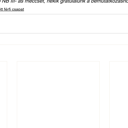
ő NB III- as meccsét, nekik gratulálunk a bemutatkozásho
tt férfi csapat