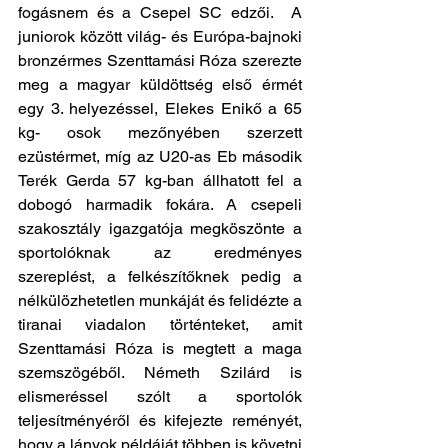
fogásnem és a Csepel SC edzői.  A 
juniorok között világ- és Európa-bajnoki 
bronzérmes Szenttamási Róza szerezte 
meg a magyar küldöttség első érmét 
egy 3. helyezéssel, Elekes Enikő a 65 
kg- osok mezőnyében szerzett 
ezüstérmet, míg az U20-as Eb második 
Terék Gerda 57 kg-ban állhatott fel a 
dobogó harmadik fokára. A csepeli 
szakosztály igazgatója megköszönte a 
sportolóknak az eredményes 
szereplést, a felkészítőknek pedig a 
nélkülözhetetlen munkáját és felidézte a 
tiranai viadalon történteket, amit 
Szenttamási Róza is megtett a maga 
szemszögéből. Németh Szilárd is 
elismeréssel szólt a sportolók 
teljesítményéről és kifejezte reményét, 
hogy a lányok példáját többen is követni 