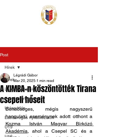
Post
Hírek
Légrádi Gábor
Hírek
Mar 20, 2025
1 min read
A KIMBA-n köszöntötték Tirana
Labdarúgás hírek
csepeli hőseit
Felnőtt férfi csapat
Utánpótlás
Bensőséges, mégis nagyszerű 
hangulatú eseménynek adott otthont a 
Labdarúgás nyilatkozatok
Kozma István Magyar Birkózó 
U19
Akadémia
, ahol a Csepel SC és a 
U16