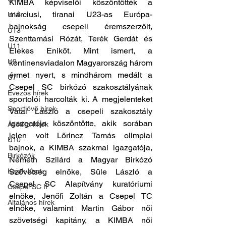
KIMBA képviselői köszöntötték a 
márciusi, tiranai U23-as Európa-
U14
bajnokság csepeli éremszerzőit, 
U13
Szenttamási Rózát, Terék Gerdát és 
U11
Elekes Enikőt. Mint ismert, a 
U9
kontinensviadalon Magyarország három 
érmet nyert, s mindhárom medált a 
U7
Csepel SC birkózó szakosztályának 
Evezős hírek
sportolói harcolták ki. A megjelenteket 
Sportlövő hírek
Vatai László a csepeli szakosztály 
igazgatója köszöntötte, akik sorában 
Atlétika hírek
jelen volt Lőrincz Tamás olimpiai 
U10
bajnok, a KIMBA szakmai igazgatója, 
Birkózók
Németh Szilárd a Magyar Birkózó 
Kajak-Kenu
Szövetség elnöke, Süle László a 
Csepel SC Alapítvány kuratóriumi 
Csepel SC II
elnöke, Jenőfi Zoltán a Csepel TC 
Általános hírek
elnöke, valamint Martin Gábor női 
szövetségi kapitány, a KIMBA női 