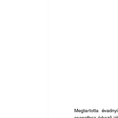
Megtartotta évadny
csapathoz érkező ját