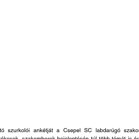
itó szurkolói ankétját a Csepel SC labdarúgó szakos
ékosok, szakemberek bejelentésén túl több témát is éri