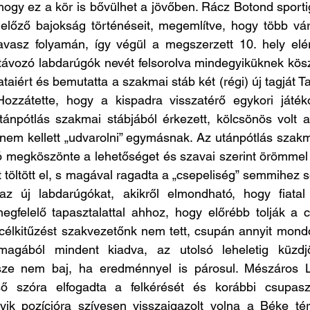
 hogy ez a kör is bővülhet a jövőben. Rácz Botond sport
 előző bajokság történéseit, megemlítve, hogy több vár
avasz folyamán, így végül a megszerzett 10. hely eléré
A távozó labdarúgók nevét felsorolva mindegyiküknek kös
lataiért és bemutatta a szakmai stáb két (régi) új tagját T
ozzátette, hogy a kispadra visszatérő egykori játéko
npótlás szakmai stábjából érkezett, kölcsönös volt 
 nem kellett „udvarolni” egymásnak. Az utánpótlás szakma
ó megköszönte a lehetőséget és szavai szerint örömmel t
 töltött el, s magával ragadta a „csepeliség” semmihez s
z új labdarúgókat, akikről elmondható, hogy fiatal 
gfelelő tapasztalattal ahhoz, hogy előrébb tolják a cs
 célkitűzést szakvezetőnk nem tett, csupán annyit mondot
magából mindent kiadva, az utolsó leheletig küzdjö
sze nem baj, ha eredménnyel is párosul. Mészáros Lá
ő szóra elfogadta a felkérését és korábbi csupaszí
lyik pozícióra szívesen visszaigazolt volna a Béke tér