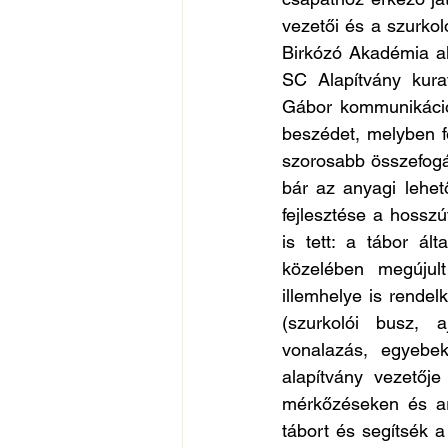
vezetői és a szurko
Birkózó Akadémia al
SC Alapítvány kura
Gábor kommunikáció
beszédet, melyben fe
szorosabb összefogás
bár az anyagi lehet
fejlesztése a hosszú
is tett: a tábor ált
közelében megújult
illemhelye is rendel
(szurkolói busz, aj
vonalazás, egyebek
alapítvány vezetőj
mérkőzéseken és arr
tábort és segítsék 