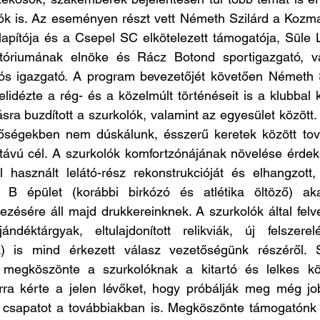
lók is. Az eseményen részt vett Németh Szilárd a Kozma
apítója és a Csepel SC elkötelezett támogatója, Süle L
tóriumának elnöke és Rácz Botond sportigazgató, va
s igazgató. A program bevezetőjét követően Németh S
lidézte a rég- és a közelmúlt történéseit is a klubbal 
ra buzdított a szurkolók, valamint az egyesület között.
őségekben nem dúskálunk, ésszerű keretek között tová
távú cél. A szurkolók komfortzónájának növelése érdeké
al használt lelátó-rész rekonstrukcióját és elhangzott,
 B épület (korábbi birkózó és atlétika öltöző) akad
kezésére áll majd drukkereinknek. A szurkolók által felve
ándéktárgyak, eltulajdonított relikviák, új felszerelé
) is mind érkezett válasz vezetőségünk részéről. S
e megköszönte a szurkolóknak a kitartó és lelkes k
a kérte a jelen lévőket, hogy próbálják meg még job
a csapatot a továbbiakban is. Megköszönte támogatónk m