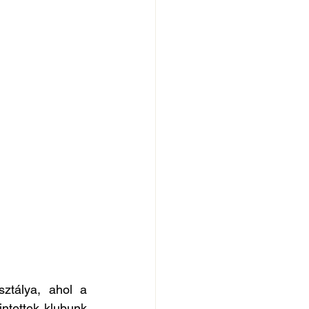
ztálya, ahol a 
ntettek klubunk 