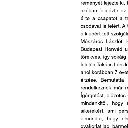
reményét fejezte ki,
szóban felidézte ez
érte a csapatot a t
csodával is felért. 
a klubért tett szolgá
Mészáros Lászlót. H
Budapest Honvéd utá
törekvés, így sokáig
felelős Takács Lászl
ahol korábban 7 évet
érzése. Bemutatta a
rendelkeznek már me
Ígérgetést, előzetes
mindenkitől, hogy 
sikerekért, ami per
elmondta, hogy els
gyakorlatilag bárme