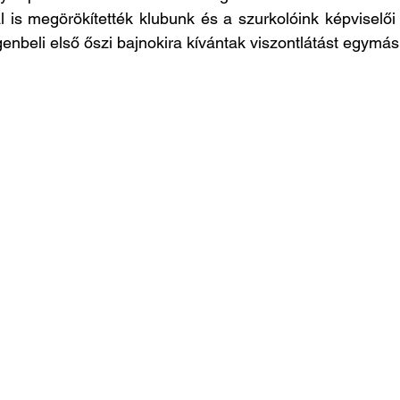
 is megörökítették klubunk és a szurkolóink képviselői é
genbeli első őszi bajnokira kívántak viszontlátást egymá