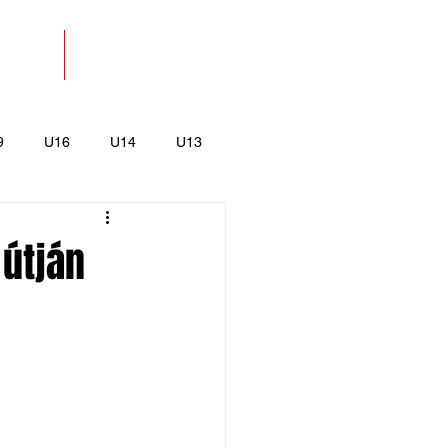
SOLAT
BOLT
9
U16
U14
U13
k
Kajak-Kenu
 útján