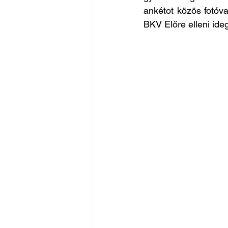
ankétot közös fotóval
BKV Előre elleni ide