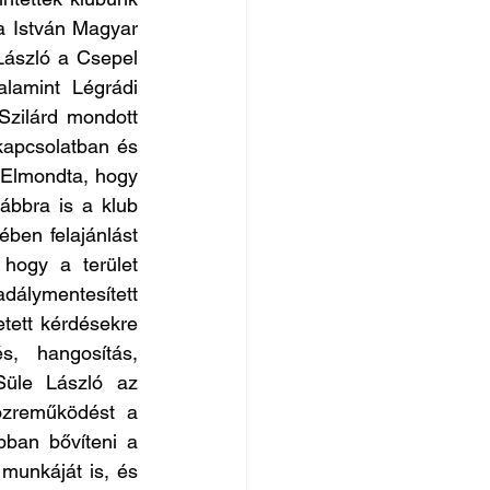
 István Magyar 
ászló a Csepel 
lamint Légrádi 
zilárd mondott 
kapcsolatban és 
 Elmondta, hogy 
bbra is a klub 
ben felajánlást 
 hogy a terület 
álymentesített 
tett kérdésekre 
s, hangosítás, 
üle László az 
özreműködést a 
ban bővíteni a 
unkáját is, és 