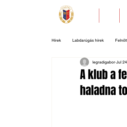
HÍREK
KLUB
Hírek
Labdarúgás hírek
Felnőtt
legradigabor
Jul 2
U11
U9
U7
Evezős
A klub a f
haladna t
Csepel SC II
Általános hírek