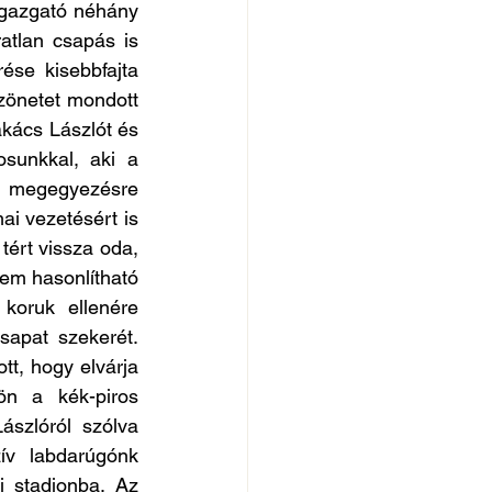
igazgató néhány 
atlan csapás is 
se kisebbfajta 
zönetet mondott 
akács Lászlót és 
sunkkal, aki a 
a megegyezésre 
i vezetésért is 
ért vissza oda, 
em hasonlítható 
koruk ellenére 
apat szekerét. 
t, hogy elvárja 
n a kék-piros 
szlóról szólva 
v labdarúgónk 
i stadionba. Az 