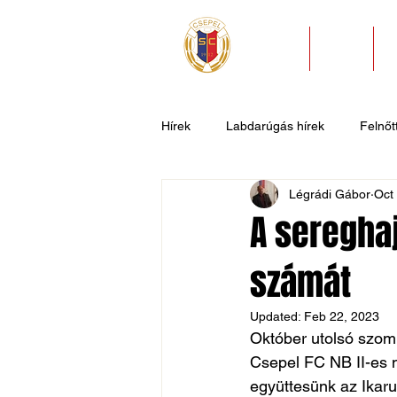
HÍREK
KLUB
Hírek
Labdarúgás hírek
Felnőtt
Légrádi Gábor
Oct
U11
U9
U7
Evezős
A sereghaj
számát
Csepel SC II
Általános hírek
Updated:
Feb 22, 2023
Október utolsó szomb
Csepel FC NB II-es n
együttesünk az Ikaru