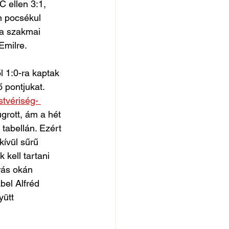
 ellen 3:1, 
n pocsékul 
 a szakmai 
milre. 
l 1:0-ra kaptak 
 pontjukat. 
stvériség- 
ugrott, ám a hét 
tabellán. Ezért 
ívül sűrű 
 kell tartani 
rás okán 
bel Alfréd 
yütt 