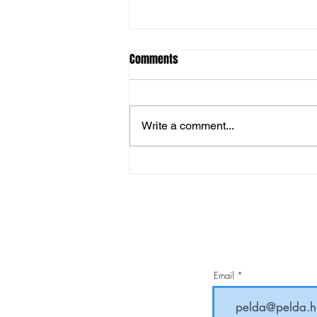
Comments
Write a comment...
MOL Magyar Kupa: magabiztos
továbbjutás
Email