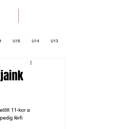
SOLAT
BOLT
9
U16
U14
U13
k
Kajak-Kenu
tjaink
lőtt 11-kor a 
edig férfi 