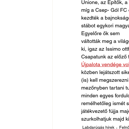
Unione, az Építők, a
míg a Csep- Gól FC 
kezdték a bajnokságo
stábot egykori magya
Egyelőre ők sem
váltották meg a világ
ki, igaz az Issimo ot
Csapatunk az előző f
Újpalota vendége vol
közben lejátszott si
(is) kell megszerezn
mezőnyben tartani tud
minden egyes fordul
remélhetőleg ismét s
játékvezető fújja ma
szurkolhatjuk majd ki
Labdarúgás hírek
Felnő