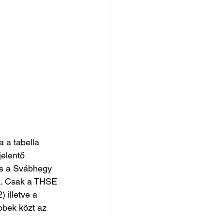
 a tabella 
elentő 
és a Svábhegy 
k. Csak a THSE 
 illetve a 
bbek közt az 