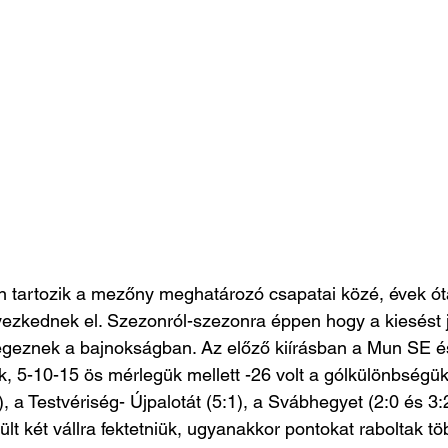
 tartozik a mezőny meghatározó csapatai közé, évek óta
ezkednek el. Szezonról-szezonra éppen hogy a kiesést j
végeznek a bajnokságban. Az előző kiírásban a Mun SE 
, 5-10-15 ös mérlegük mellett -26 volt a gólkülönbségü
, a Testvériség- Újpalotát (5:1), a Svábhegyet (2:0 és 3:2)
lt két vállra fektetniük, ugyanakkor pontokat raboltak tö