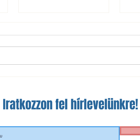
NBIII: nem sikerült a bravúr
A szá
Óbudán
a fej
Iratkozzon fel hírlevelünkre!