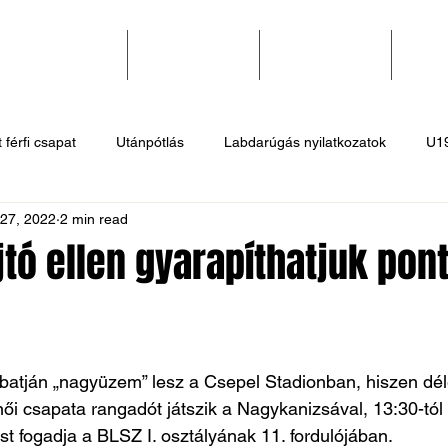
SZAKOSZTÁLYOK
EGYESÜLETEK
PÁLYABÉRLÉS
KAPC
 férfi csapat
Utánpótlás
Labdarúgás nyilatkozatok
U1
 27, 2022
2 min read
 hírek
Sportlövő hírek
Atlétika hírek
U10
Birkózó
tó ellen gyarapíthatjuk pon
atján „nagyüzem” lesz a Csepel Stadionban, hiszen déle
ői csapata rangadót játszik a Nagykanizsával, 13:30-tól p
st fogadja a BLSZ I. osztályának 11. fordulójában.