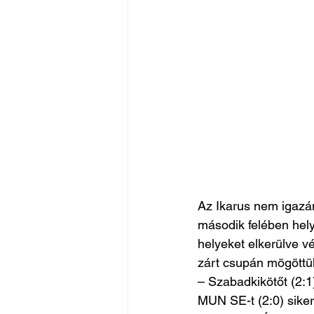
Az Ikarus nem igazán
második felében hely
helyeket elkerülve 
zárt csupán mögöttük
– Szabadkikötőt (2:1)
MUN SE-t (2:0) sikerü