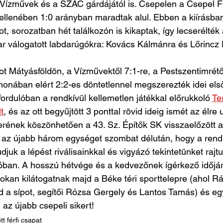
 Vízművek és a SZAC gárdájától is. Csepelen a Csepel FC
ellenében 1:0 arányban maradtak alul. Ebben a kiírásba
t, sorozatban hét találkozón is kikaptak, így lecserélték
r válogatott labdarúgókra: Kovács Kálmánra és Lőrincz E
ot Mátyásföldön, a Vízművektől 7:1-re, a Pestszentimrétő
thonában elért 2:2-es döntetlennel megszerezték idei első
ordulóban a rendkívül kellemetlen játékkal előrukkoló 
Te
t
, és az ott begyűjtött 3 ponttal rövid ideig ismét az élre 
kerének köszönhetően a 43. Sz. Építők SK visszaelőzött a 
i az újabb három egységet szombat délután, hogy a rendk
juk a lépést riválisainkkal és vigyázó tekintetünket rajtuk
óban. A hosszú hétvége és a kedvezőnek ígérkező időjá
okan kilátogatnak majd a Béke téri sporttelepre (ahol Rá
jd a sípot, segítői Rózsa Gergely és Lantos Tamás) és eg
 az újabb csepeli sikert!
tt férfi csapat