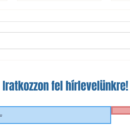
NBIII: nem sikerült a bravúr
A szá
Óbudán
a fej
Iratkozzon fel hírlevelünkre!