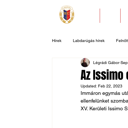
HÍREK
KLUB
Hírek
Labdarúgás hírek
Felnőtt
Légrádi Gábor
Sep
U11
U9
U7
Evezős
Az Issimo 
Updated:
Feb 22, 2023
Csepel SC II
Általános hírek
Immáron egymás után 
ellenfelünket szomba
XV. Kerületi Issimo S