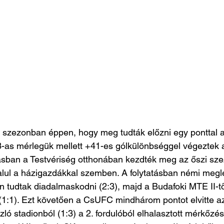
szezonban éppen, hogy meg tudták előzni egy ponttal a I
-as mérlegük mellett +41-es gólkülönbséggel végeztek az
rásban a Testvériség otthonában kezdték meg az őszi sze
lul a házigazdákkal szemben. A folytatásban némi megle
n tudtak diadalmaskodni (2:3), majd a Budafoki MTE II-tő
1:1). Ezt követően a CsUFC mindhárom pontot elvitte az
zló stadionból (1:3) a 2. fordulóból elhalasztott mérkőzés