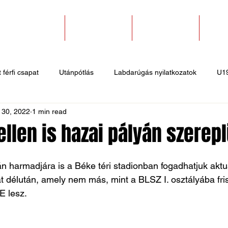
SZAKOSZTÁLYOK
EGYESÜLETEK
PÁLYABÉRLÉS
KAPC
 férfi csapat
Utánpótlás
Labdarúgás nyilatkozatok
U1
 30, 2022
1 min read
 hírek
Sportlövő hírek
Atlétika hírek
U10
Birkózó
ellen is hazai pályán szerep
harmadjára is a Béke téri stadionban fogadhatjuk aktuá
t délután, amely nem más, mint a BLSZ I. osztályába friss
E lesz.