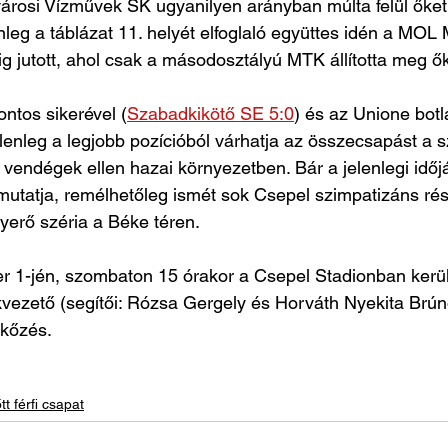
árosi Vízművek SK ugyanilyen arányban múlta felül őket 
nleg a táblázat 11. helyét elfoglaló együttes idén a MOL
g jutott, ahol csak a másodosztályú MTK állította meg ők
ontos sikerével (
Szabadkikötő SE 5:0
) és az Unione botlá
 jelenleg a legjobb pozícióból várhatja az összecsapást a
ó vendégek ellen hazai környezetben. Bár a jelenlegi idő
utatja, remélhetőleg ismét sok Csepel szimpatizáns rész
nyerő széria a Béke téren.
 1-jén, szombaton 15 órakor a Csepel Stadionban kerül 
kvezető (segítői: Rózsa Gergely és Horváth Nyekita Brúnó
kőzés.
tt férfi csapat