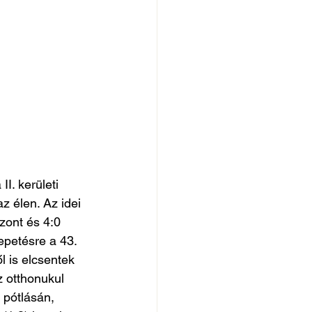
I. kerületi 
 élen. Az idei 
zont és 4:0 
petésre a 43. 
l is elcsentek 
 otthonukul 
 pótlásán, 