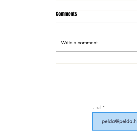
Comments
Write a comment...
MOL Magyar Kupa: magabiztos
továbbjutás
Email