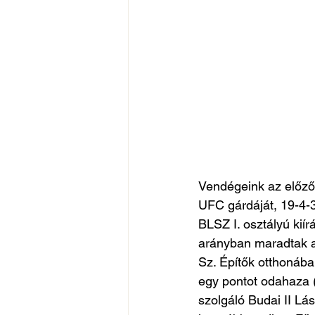
Vendégeink az előző 
UFC gárdáját, 19-4-3
BLSZ I. osztályú kií
arányban maradtak a
Sz. Építők otthonába
egy pontot odahaza (
szolgáló Budai II Lás