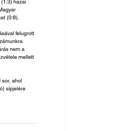
(1:3) hazai 
 Magyar 
et (0:8).
sával felugrott 
 számunkra 
járás nem a 
vétele mellett 
sor, ahol 
) sípjelére 