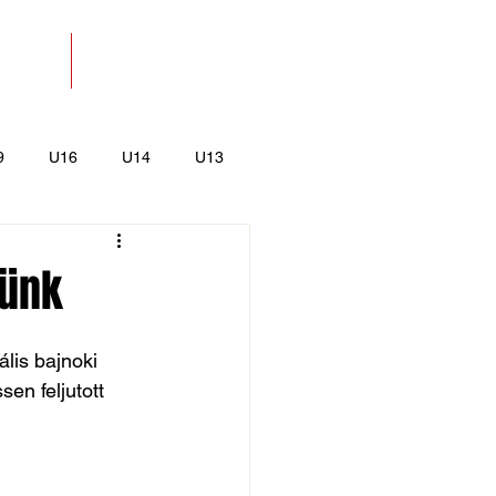
SOLAT
BOLT
9
U16
U14
U13
k
Kajak-Kenu
lünk
lis bajnoki 
en feljutott 