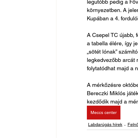
legutóbb pedig a Főv
környezetben. A jele
Kupában a 4. fordulói
A Csepel TC újabb, f
a tabella élére, így
„sötét lónak” számít
legkedvezőbb arcát m
folytatódhat majd a 
A mérkőzésre október
Bereczki Miklós játé
kezdődik majd a mér
Meccs center
Labdarúgás hírek
Felnő