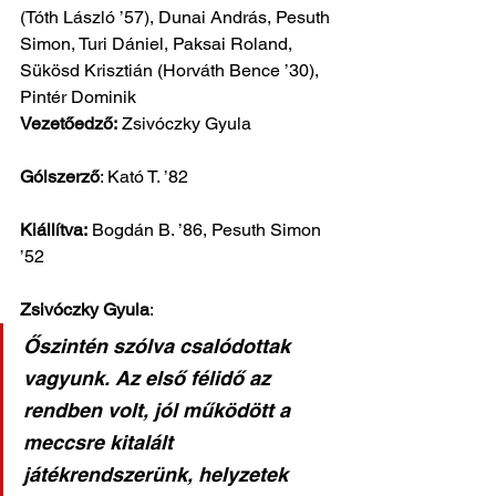
(Tóth László ’57), Dunai András, Pesuth 
Simon, Turi Dániel, Paksai Roland, 
Sükösd Krisztián (Horváth Bence ’30), 
Pintér Dominik 
Vezetőedző:
 Zsivóczky Gyula
Gólszerző
: Kató T. ’82
Kiállítva:
 Bogdán B. ’86, Pesuth Simon 
’52
Zsivóczky Gyula
: 
Őszintén szólva csalódottak 
vagyunk. Az első félidő az 
rendben volt, jól működött a 
meccsre kitalált 
játékrendszerünk, helyzetek 