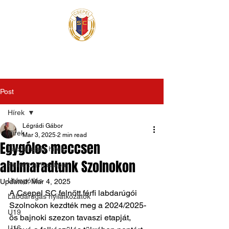
Post
Hírek
Légrádi Gábor
Hírek
Mar 3, 2025
2 min read
Egygólos meccsen
Labdarúgás hírek
alulmaradtunk Szolnokon
Felnőtt férfi csapat
Utánpótlás
Updated:
Mar 4, 2025
A Csepel SC felnőtt férfi labdarúgói 
Labdarúgás nyilatkozatok
Szolnokon kezdték meg a 2024/2025-
U19
ös bajnoki szezon tavaszi etapját, 
U16