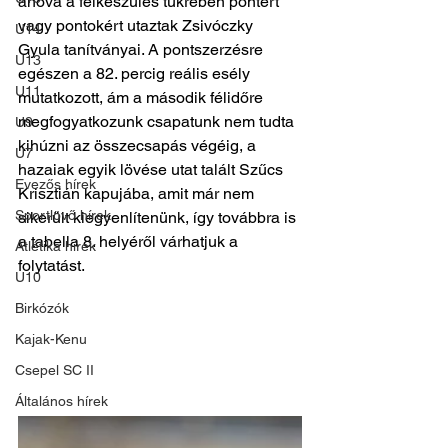
ahová a felkészülés tükrében pontért 
vagy pontokért utaztak Zsivóczky 
U14
Gyula tanítványai. A pontszerzésre 
U13
egészen a 82. percig reális esély 
U11
mutatkozott, ám a második félidőre 
megfogyatkozunk csapatunk nem tudta 
U9
kihúzni az összecsapás végéig, a 
U7
hazaiak egyik lövése utat talált Szűcs 
Evezős hírek
Krisztián kapujába, amit már nem 
Sportlövő hírek
sikerült kiegyenlítenünk, így továbbra is 
a tabella 8. helyéről várhatjuk a 
Atlétika hírek
folytatást.
U10
Birkózók
Kajak-Kenu
Csepel SC II
Általános hírek