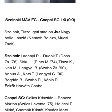
Szolnoki MÁV FC - Csepel SC 1:0 (0:0)
Szolnok, Tiszaligeti stadion 
Jv.:
 Nagy 
Attila László (Németh Balázs, Mucsi 
Zsolt)
Szolnok
: Ladányi P. – Dudok T. (Dósa 
Zs. ’78), Sitku L. (Pinto M. ’74), Tisza K., 
Iván M., Lengyel B. (Szabó Zs. ’90), 
Annus Á., Kató T. (Lengyel G. ’90), 
Bogdán B., Szabó R., Kópis R. 
Edző:
 Horváth Csaba
Csepel SC:
 Szűcs Krisztián – Bencze 
Márton (Szűcs Levente ’75), Halácsi F. 
Mirkó, Csernák Kristóf, Kovács Máté 