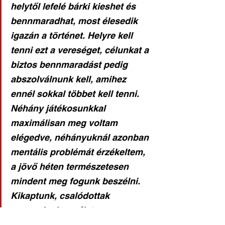
helytől lefelé bárki kieshet és 
bennmaradhat, most élesedik 
igazán a történet. Helyre kell 
tenni ezt a vereséget, célunkat a 
biztos bennmaradást pedig 
abszolválnunk kell, amihez 
ennél sokkal többet kell tenni. 
Néhány játékosunkkal 
maximálisan meg voltam 
elégedve, néhányuknál azonban 
mentális problémát érzékeltem, 
a jövő héten természetesen 
mindent meg fogunk beszélni. 
Kikaptunk, csalódottak 
vagyunk, de az élet megy 
tovább, ki kell küszöbölni a 