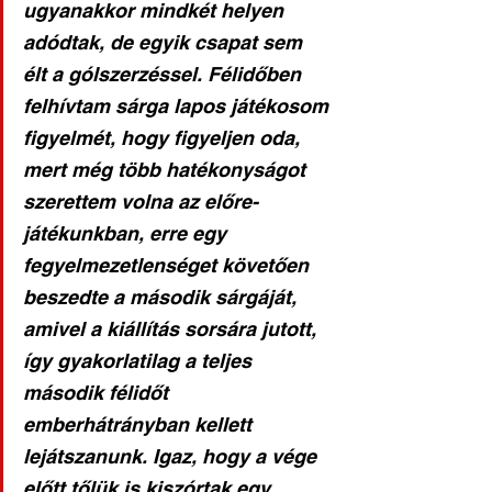
ugyanakkor mindkét helyen 
adódtak, de egyik csapat sem 
élt a gólszerzéssel. Félidőben 
felhívtam sárga lapos játékosom 
figyelmét, hogy figyeljen oda, 
mert még több hatékonyságot 
szerettem volna az előre-
játékunkban, erre egy 
fegyelmezetlenséget követően 
beszedte a második sárgáját, 
amivel a kiállítás sorsára jutott, 
így gyakorlatilag a teljes 
második félidőt 
emberhátrányban kellett 
lejátszanunk. Igaz, hogy a vége 
előtt tőlük is kiszórtak egy 