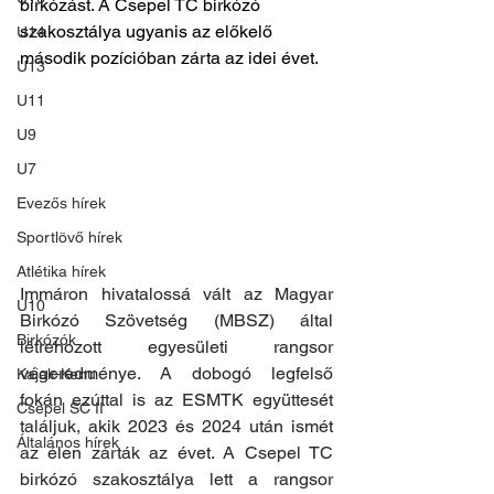
birkózást. A Csepel TC birkózó 
szakosztálya ugyanis az előkelő 
U14
második pozícióban zárta az idei évet.
U13
U11
U9
U7
Evezős hírek
Sportlövő hírek
Atlétika hírek
Immáron hivatalossá vált az Magyar 
U10
Birkózó Szövetség (MBSZ) által 
Birkózók
létrehozott egyesületi rangsor 
végeredménye. A dobogó legfelső 
Kajak-Kenu
fokán ezúttal is az ESMTK együttesét 
Csepel SC II
találjuk, akik 2023 és 2024 után ismét 
Általános hírek
az élen zárták az évet. A Csepel TC 
birkózó szakosztálya lett a rangsor 