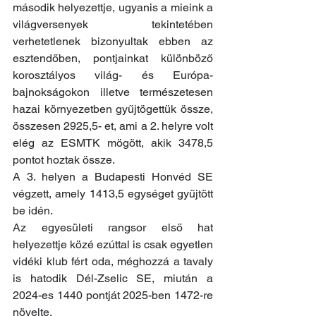
második helyezettje, ugyanis a mieink a 
világversenyek tekintetében 
verhetetlenek bizonyultak ebben az 
esztendőben, pontjainkat különböző 
korosztályos világ- és Európa-
bajnokságokon illetve természetesen 
hazai környezetben gyűjtögettük össze, 
összesen 2925,5- et, ami a 2. helyre volt 
elég az ESMTK mögött, akik 3478,5 
pontot hoztak össze.
A 3. helyen a Budapesti Honvéd SE 
végzett, amely 1413,5 egységet gyűjtött 
be idén.
Az egyesületi rangsor első hat 
helyezettje közé ezúttal is csak egyetlen 
vidéki klub fért oda, méghozzá a tavaly 
is hatodik Dél-Zselic SE, miután a 
2024-es 1440 pontját 2025-ben 1472-re 
növelte. 