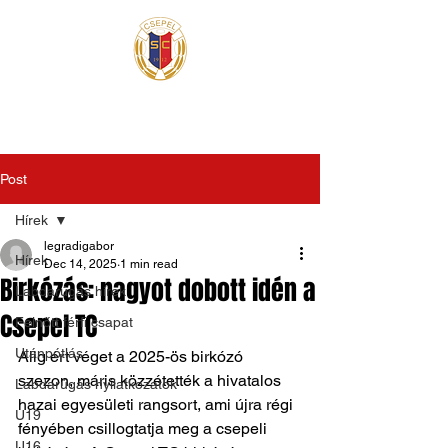
Post
Hírek
legradigabor
Hírek
Dec 14, 2025
1 min read
Birkózás: nagyot dobott idén a
Labdarúgás hírek
Csepel TC
Felnőtt férfi csapat
Utánpótlás
Alig ért véget a 2025-ös birkózó 
szezon, máris közzétették a hivatalos 
Labdarúgás nyilatkozatok
hazai egyesületi rangsort, ami újra régi 
U19
fényében csillogtatja meg a csepeli 
U16