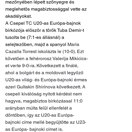
mezőnyében lépett szőnyegre és 
meglehetős magabiztossággal vette az 
akadályokat.
A Csepel TC U20-as Európa-bajnok 
birkózója először a török Tuba Demír-t 
tusolta be (7:1-es állásnál) a 
selejtezőben, majd a spanyol 
Maria 
Cazalla Torrest iskolázta le (10-0). Ezt 
követően a fehérorosz Valerija Mikicics-
et verte 9-0-ra. Következett a finálé, 
ahol a bolgárt és a moldovait legyőző 
U20-as világ- és Európa-bajnoki érmes 
azeri Gultakin Shirinova következett. A 
csepeli kiválóság nyitott kérdést nem 
hagyva, magabiztos birkózással 11:0 
arányban múlta felül ellenfelét a 
döntőben, így az U20-as Európa-
bajnoki címe mellé begyűjtötte az U23-
as Európa- bajnoki címet is.