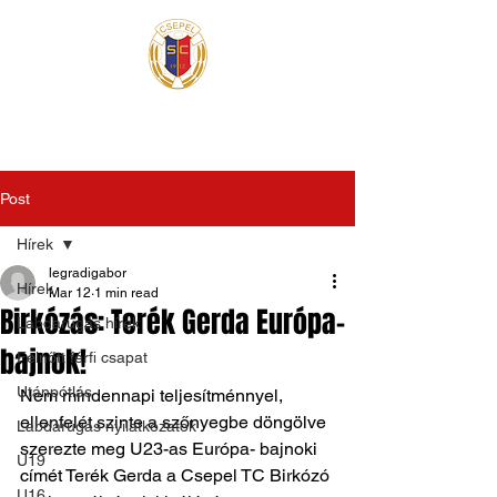
Post
Hírek
legradigabor
Hírek
Mar 12
1 min read
Birkózás: Terék Gerda Európa-
Labdarúgás hírek
bajnok!
Felnőtt férfi csapat
Utánpótlás
Nem mindennapi teljesítménnyel, 
ellenfelét szinte a szőnyegbe döngölve 
Labdarúgás nyilatkozatok
szerezte meg U23-as Európa- bajnoki 
U19
címét Terék Gerda a Csepel TC Birkózó 
U16