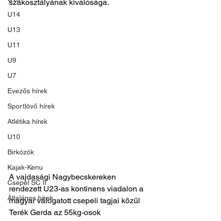
szakosztályának kiválósága.
U14
U13
U11
U9
U7
Evezős hírek
Sportlövő hírek
Atlétika hírek
U10
Birkózók
Kajak-Kenu
A vajdasági Nagybecskereken 
Csepel SC II
rendezett U23-as kontinens viadalon a 
Általános hírek
magyar válogatott csepeli tagjai közül 
Terék Gerda az 55kg-osok 