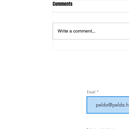
Comments
Write a comment...
Éremdús nyári hétvége
birkózóinknál
Email