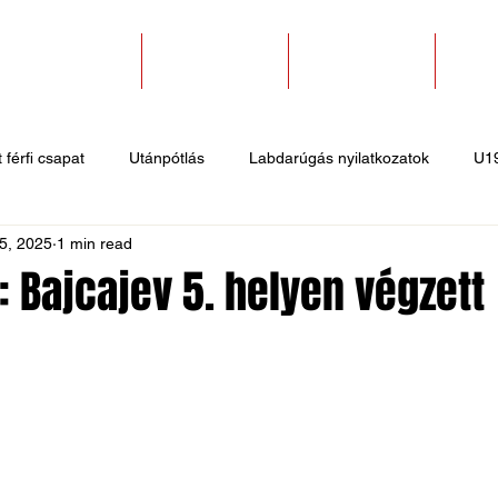
SZAKOSZTÁLYOK
EGYESÜLETEK
PÁLYABÉRLÉS
KAPC
 férfi csapat
Utánpótlás
Labdarúgás nyilatkozatok
U1
5, 2025
1 min read
 hírek
Sportlövő hírek
Atlétika hírek
U10
Birkózó
: Bajcajev 5. helyen végzett