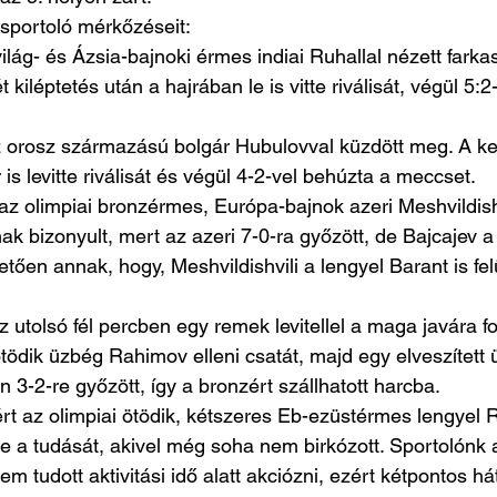
 sportoló mérkőzéseit:
ilág- és Ázsia-bajnoki érmes indiai Ruhallal nézett fark
 kiléptetés után a hajrában le is vitte riválisát, végül 5:2-
 orosz származású bolgár Hubulovval küzdött meg. A kez
 is levitte riválisát és végül 4-2-vel behúzta a meccset.
az olimpiai bronzérmes, Európa-bajnok azeri Meshvildishv
nak bizonyult, mert az azeri 7-0-ra győzött, de Bajcajev 
etően annak, hogy, Meshvildishvili a lengyel Barant is fel
utolsó fél percben egy remek levitellel a maga javára for
ödik üzbég Rahimov elleni csatát, majd egy elveszített 
 3-2-re győzött, így a bronzért szállhatott harcba.
t az olimpiai ötödik, kétszeres Eb-ezüstérmes lengyel 
 a tudását, akivel még soha nem birkózott. Sportolónk a
tudott aktivitási idő alatt akciózni, ezért kétpontos hát