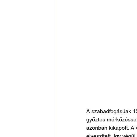
A szabadfogásúak 12
győztes mérkőzéssel
azonban kikapott. A 
elveszített, így végül