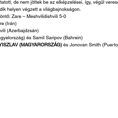
atott, de nem jöttek be az elképzelései, így, végül veres
dik helyen végzett a világbajnokságon.
öntő: Zare – Meshvilidishvili 5-0
e (Irán)
vili (Azerbajdzsán)
gyelország) és Samil Saripov (Bahrein)
GYISZLAV (MAGYARORSZÁG)
 és Jonovan Smith (Puerto