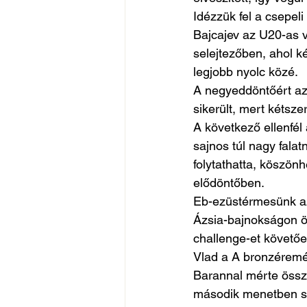
Idézzük fel a csepeli
Bajcajev az U20-as v
selejtezőben, ahol két
legjobb nyolc közé.
A negyeddöntőért az
sikerült, mert kétszer
A következő ellenfél 
sajnos túl nagy falat
folytathatta, köszönh
elődöntőben.
Eb-ezüstérmesünk az 
Ázsia-bajnokságon öt
challenge-et követően
Vlad a A bronzéremér
Barannal mérte össze
második menetben sem 