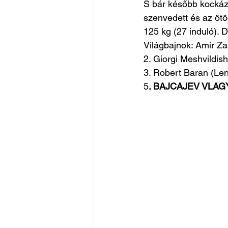
S bár később kockázt
szenvedett és az ötö
125 kg (27 induló). D
Világbajnok: Amir Zar
2. Giorgi Meshvildish
3. Robert Baran (Len
5
. BAJCAJEV VLA