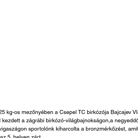
5 kg-os mezőnyében a Csepel TC birkózója Bajcajev Vla
 kezdett a zágrábi birkózó-világbajnokságon,a negyedd
vigaszágon sportolónk kiharcolta a bronzmérkőzést, amit
 az 5. helyen zárt.