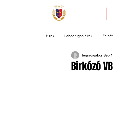
HÍREK
KLUB
Hírek
Labdarúgás hírek
Felnőtt
legradigabor
Sep 1
U11
U9
U7
Evezős
Birkózó VB
Csepel SC II
Általános hírek