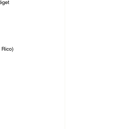
éget 
 Rico)