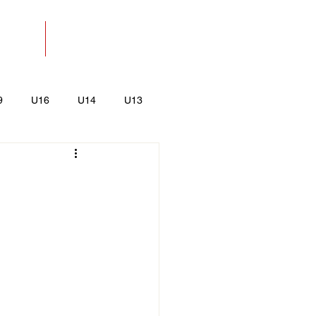
SOLAT
BOLT
9
U16
U14
U13
k
Kajak-Kenu