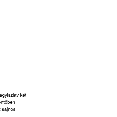
gyiszlav két 
öntőben 
 sajnos 