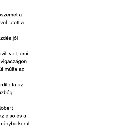
asszemet a 
vel jutott a 
dés jól 
ili volt, ami 
a vigaszágon 
ül múlta az 
dította az 
üzbég 
Robert 
z első és a 
rányba került. 