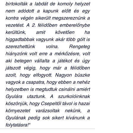
birtokolták a labdát de komoly helyzet 
nem adódott a kapunk előtt és egy 
kontra végén sikerült megszereznünk a 
vezetést. A 2. félidőben emberelőnybe 
kerültünk, amit követően ha 
higgadtabbak vagyunk akár több gólt is 
szerezhettünk volna. Rengeteg 
hiányzónk volt erre a mérkőzésre, volt 
aki betegen vállalta a játékot és úgy 
játszott végig, hogy már a félidőben 
szolt, hogy elfogyott. Nagyon büszke 
vagyok a csapatra, hogy ebben a nehéz 
helyzetben is megtudtuk csinálni amiért 
Gyulára utaztunk. A szurkolóinknak 
köszönjük, hogy Csepeltől távol is hazai 
környezetet varázsoltak nekünk, a 
Gyulának pedig sok sikert kívánunk a 
folytatásra!
“