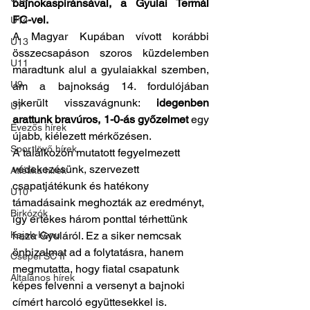
bajnokaspiránsával, a Gyulai Termál 
FC-vel. 
U14
A Magyar Kupában vívott korábbi 
U13
összecsapáson szoros küzdelemben 
U11
maradtunk alul a gyulaiakkal szemben, 
U9
ám a bajnokság 14. fordulójában 
sikerült visszavágnunk: 
idegenben 
U7
arattunk bravúros, 1-0-ás győzelmet
 egy 
Evezős hírek
újabb, kiélezett mérkőzésen.
Sportlövő hírek
A találkozón mutatott fegyelmezett 
védekezésünk, szervezett 
Atlétika hírek
csapatjátékunk és hatékony 
U10
támadásaink meghozták az eredményt, 
Birkózók
így értékes három ponttal térhettünk 
Kajak-Kenu
haza Gyuláról. Ez a siker nemcsak 
önbizalmat ad a folytatásra, hanem 
Csepel SC II
megmutatta, hogy fiatal csapatunk 
Általános hírek
képes felvenni a versenyt a bajnoki 
címért harcoló együttesekkel is.