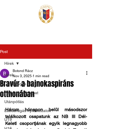
Post
Hírek
Botond Rácz
Hírek
Nov 3, 2025
1 min read
Bravúr a bajnokaspiráns
Labdarúgás hírek
otthonában
Felnőtt férfi csapat
Utánpótlás
Három hónapon belül másodszor 
Labdarúgás nyilatkozatok
találkozott csapatunk az NB III Dél-
U19
Keleti csoportjának egyik legnagyobb 
U16