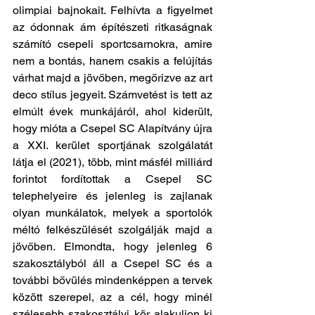
olimpiai bajnokait. Felhívta a figyelmet 
az ódonnak ám építészeti ritkaságnak 
számító csepeli sportcsarnokra, amire 
nem a bontás, hanem csakis a felújítás 
várhat majd a jövőben, megőrizve az art 
deco stílus jegyeit. Számvetést is tett az 
elmúlt évek munkájáról, ahol kiderült, 
hogy mióta a Csepel SC Alapítvány újra 
a XXI. kerület sportjának szolgálatát 
látja el (2021), több, mint másfél milliárd 
forintot fordítottak a Csepel SC 
telephelyeire és jelenleg is zajlanak 
olyan munkálatok, melyek a sportolók 
méltó felkészülését szolgálják majd a 
jövőben. Elmondta, hogy jelenleg 6 
szakosztályból áll a Csepel SC és a 
további bővülés mindenképpen a tervek 
között szerepel, az a cél, hogy minél 
szélesebb szakosztályi kör alakuljon ki 