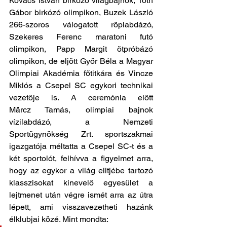
Kovács István birkózó világbajnok, Tóth 
Gábor birkózó olimpikon, Buzek László 
266-szoros válogatott röplabdázó, 
Szekeres Ferenc maratoni futó 
olimpikon, Papp Margit ötpróbázó 
olimpikon, de eljött Győr Béla a Magyar 
Olimpiai Akadémia főtitkára és Vincze 
Miklós a Csepel SC egykori technikai 
vezetője is. A ceremónia előtt 
Märcz Tamás, olimpiai bajnok 
vízilabdázó, a Nemzeti 
Sportügynökség Zrt. sportszakmai 
igazgatója méltatta a Csepel SC-t és a 
két sportolót, felhívva a figyelmet arra, 
hogy az egykor a világ elitjébe tartozó 
klasszisokat kinevelő egyesület a 
lejtmenet után végre ismét arra az útra 
lépett, ami visszavezetheti hazánk 
élklubjai közé. Mint mondta: 