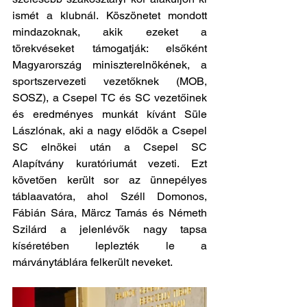
ismét a klubnál. Köszönetet mondott 
mindazoknak, akik ezeket a 
törekvéseket támogatják: elsőként 
Magyarország miniszterelnökének, a 
sportszervezeti vezetőknek (MOB, 
SOSZ), a Csepel TC és SC vezetőinek 
és eredményes munkát kívánt Süle 
Lászlónak, aki a nagy elődök a Csepel 
SC elnökei után a Csepel SC 
Alapítvány kuratóriumát vezeti. Ezt 
követően került sor az ünnepélyes 
táblaavatóra, ahol Széll Domonos, 
Fábián Sára, Märcz Tamás és Németh 
Szilárd a jelenlévők nagy tapsa 
kíséretében 
leplezték le a 
márványtáblára felkerült neveket.