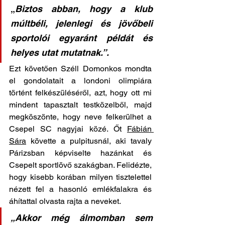
„
Biztos abban, hogy a klub 
múltbéli, jelenlegi és jövőbeli 
sportolói egyaránt példát és 
helyes utat mutatnak.”. 
Ezt követően Széll Domonkos mondta 
el gondolatait a londoni olimpiára 
történt felkészüléséről, azt, hogy ott mi 
mindent tapasztalt testközelből, majd 
megköszönte, hogy neve felkerülhet a 
Csepel SC nagyjai közé. Őt 
Fábián 
Sára
 követte a pulpitusnál, aki tavaly 
Párizsban képviselte hazánkat és 
Csepelt sportlövő szakágban. Felidézte, 
hogy kisebb korában milyen tisztelettel 
nézett fel a hasonló emlékfalakra és 
áhítattal olvasta rajta a neveket. 
„Akkor még álmomban sem 