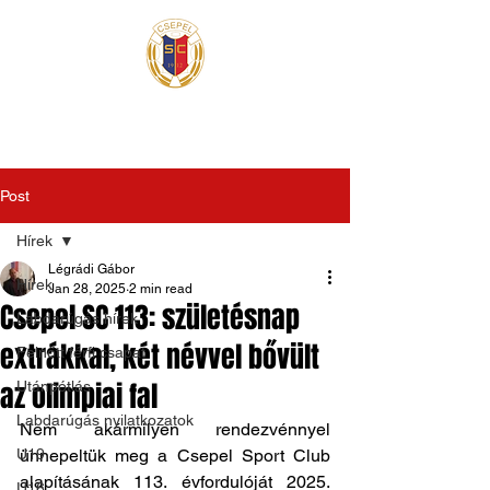
Post
Hírek
Légrádi Gábor
Hírek
Jan 28, 2025
2 min read
Csepel SC 113: születésnap
Labdarúgás hírek
extrákkal, két névvel bővült
Felnőtt férfi csapat
az olimpiai fal
Utánpótlás
Labdarúgás nyilatkozatok
Nem akármilyen rendezvénnyel 
U19
ünnepeltük meg a Csepel Sport Club 
alapításának 113. évfordulóját 2025. 
U16