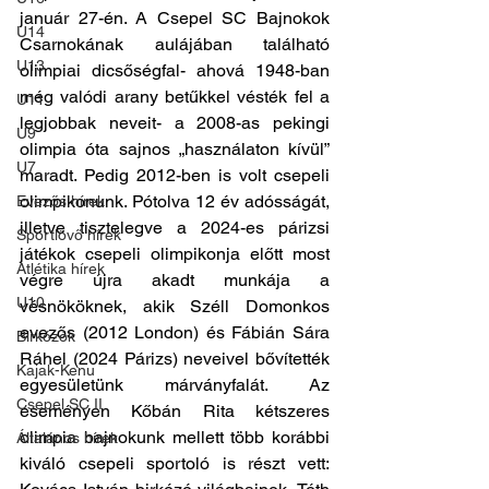
január 27-én. A Csepel SC Bajnokok 
U14
Csarnokának aulájában található 
U13
olimpiai dicsőségfal- ahová 1948-ban 
még valódi arany betűkkel vésték fel a 
U11
legjobbak neveit- a 2008-as pekingi 
U9
olimpia óta sajnos „használaton kívül” 
U7
maradt. Pedig 2012-ben is volt csepeli 
olimpikonunk. Pótolva 12 év adósságát, 
Evezős hírek
illetve tisztelegve a 2024-es párizsi 
Sportlövő hírek
játékok csepeli olimpikonja előtt most 
Atlétika hírek
végre újra akadt munkája a 
U10
vésnököknek, akik Széll Domonkos 
evezős (2012 London) és Fábián Sára 
Birkózók
Ráhel (2024 Párizs) neveivel bővítették 
Kajak-Kenu
egyesületünk márványfalát. Az 
Csepel SC II
eseményen Kőbán Rita kétszeres 
olimpia bajnokunk mellett több korábbi 
Általános hírek
kiváló csepeli sportoló is részt vett: 