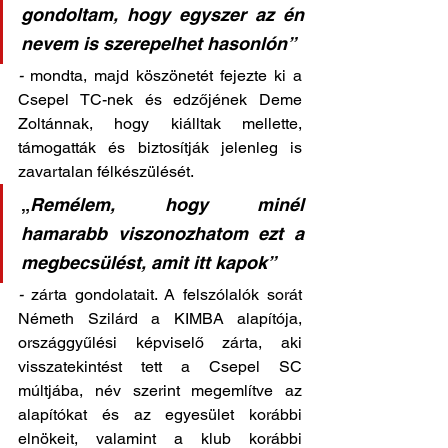
gondoltam, hogy egyszer az én 
nevem is szerepelhet hasonlón” 
- 
mondta, majd köszönetét fejezte ki a 
Csepel TC-nek és edzőjének Deme 
Zoltánnak, hogy kiálltak mellette, 
támogatták és biztosítják jelenleg is 
zavartalan félkészülését. 
„
Remélem, hogy minél 
hamarabb viszonozhatom ezt a 
megbecsülést, amit itt kapok” 
- 
zárta gondolatait. A felszólalók sorát 
Németh Szilárd a KIMBA alapítója, 
országgyűlési képviselő zárta, aki 
visszatekintést tett a Csepel SC 
múltjába, név szerint megemlítve az 
alapítókat és az egyesület korábbi 
elnökeit, valamint a klub korábbi 