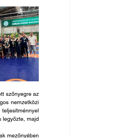
tt szőnyegre az 
gos nemzetközi 
eljesítménnyel 
s legyőzte, majd 
úak mezőnyében 