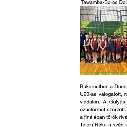
 Tawamba-Boros Do
Bukarestben a Dumit
U20-as válogatott, 
viadalon. A Gulyás 
ezüstérmet szerzett. 
a fináléban török riv
Teleki Réka a svéd 