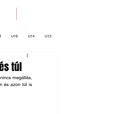
SOLAT
BOLT
9
U16
U14
U13
k
Kajak-Kenu
és túl
nincs megállás, 
 és azon túl is 