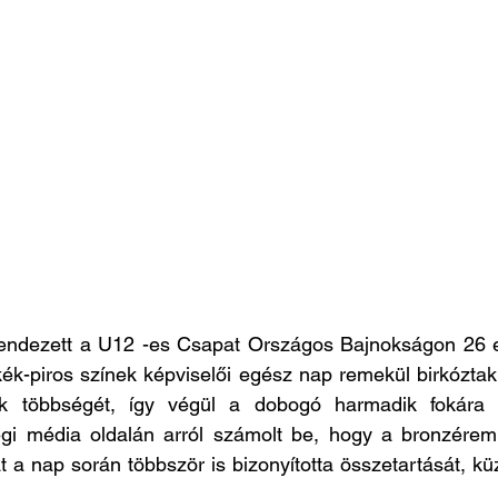
ndezett a U12 -es Csapat Országos Bajnokságon 26 e
ék-piros színek képviselői egész nap remekül birkóztak,
k többségét, így végül a dobogó harmadik fokára ál
gi média oldalán arról számolt be, hogy a bronzérem 
t a nap során többször is bizonyította összetartását, kü