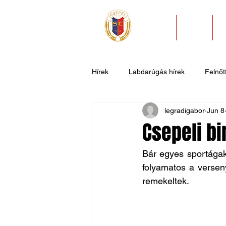
HÍREK
KLUB
Hírek
Labdarúgás hírek
Felnőtt
legradigabor
Jun 8
U11
U9
U7
Evezős
Csepeli bi
Csepel SC II
Általános hírek
Bár egyes sportágakb
folyamatos a versen
remekeltek.