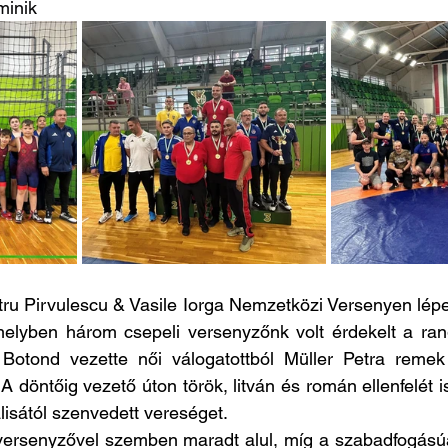
minik
ru Pirvulescu & Vasile Iorga Nemzetközi Versenyen lépe
melyben három csepeli versenyzőnk volt érdekelt a ran
Botond vezette női válogatottból Müller Petra remek t
A döntőig vezető úton török, litván és román ellenfelét i
álisától szenvedett vereséget. 
versenyzővel szemben maradt alul, míg a szabadfogás