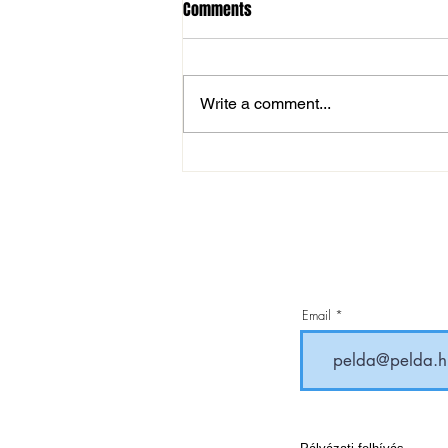
Comments
Write a comment...
Éremdús nyári hétvége
birkózóinknál
Email