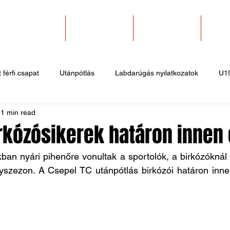
SZAKOSZTÁLYOK
EGYESÜLETEK
PÁLYABÉRLÉS
KAPC
 férfi csapat
Utánpótlás
Labdarúgás nyilatkozatok
U1
1 min read
 hírek
Sportlövő hírek
Atlétika hírek
U10
Birkózó
rkózósikerek határon innen 
an nyári pihenőre vonultak a sportolók, a birkózóknál 
yszezon. A Csepel TC utánpótlás birkózói határon innen