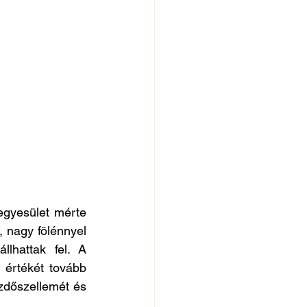
gyesület mérte 
 nagy fölénnyel 
lhattak fel. A 
értékét tovább 
zdőszellemét és 