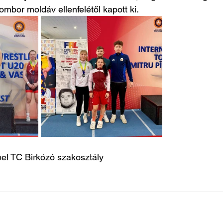
ombor moldáv ellenfelétől kapott ki.
pel TC Birkózó szakosztály