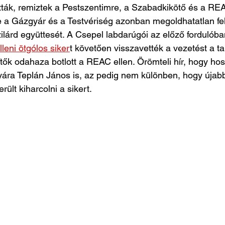
tták, remiztek a Pestszentimre, a Szabadkikötő és a REA
 a Gázgyár és a Testvériség azonban megoldhatatlan fel
ilárd együttesét. A Csepel labdarúgói az előző fordulóban
lleni ötgólos siker
t követően visszavették a vezetést a ta
ítők odahaza botlott a REAC ellen. Örömteli hír, hogy ho
lyára Teplán János is, az pedig nem különben, hogy újabb
erült kiharcolni a sikert.