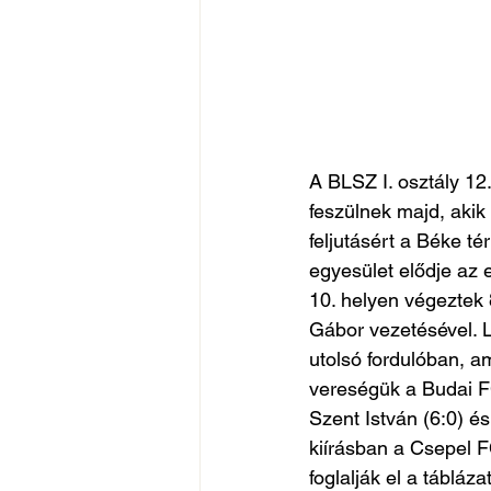
A BLSZ I. osztály 1
feszülnek majd, akik
feljutásért a Béke t
egyesület elődje az e
10. helyen végeztek 
Gábor vezetésével. L
utolsó fordulóban, a
vereségük a Budai FC
Szent István (6:0) és
kiírásban a Csepel F
foglalják el a tábláz