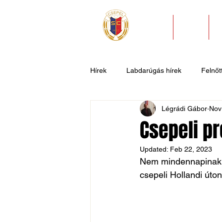
HÍREK
KLUB
Hírek
Labdarúgás hírek
Felnőtt
Légrádi Gábor
Nov
U11
U9
U7
Evezős
Csepeli pr
Updated:
Feb 22, 2023
Csepel SC II
Általános hírek
Nem mindennapinak í
csepeli Hollandi úto