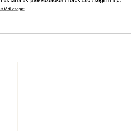
 és tartalék játékvezetőként Török Zsolt segíti majd.
tt férfi csapat