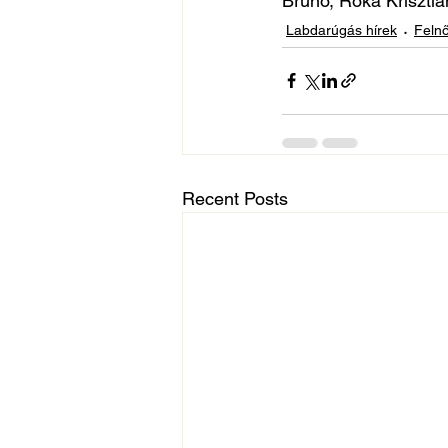
Brúnó, Róka Krisztián
Labdarúgás hírek
Felnő
Recent Posts