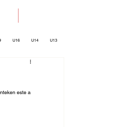
SOLAT
BOLT
9
U16
U14
U13
k
Kajak-Kenu
nteken este a