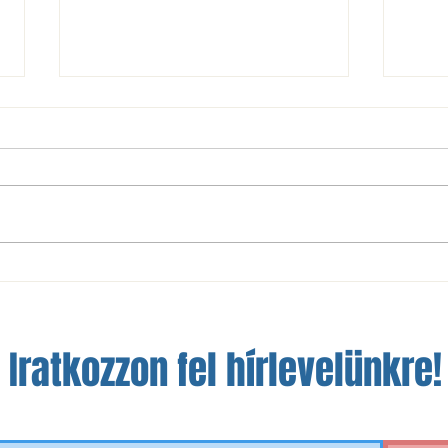
NBIII: nem sikerült a bravúr
A szá
Óbudán
a fej
Iratkozzon fel hírlevelünkre!