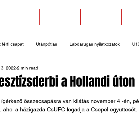
SZAKOSZTÁLYOK
EGYESÜLETEK
PÁLYABÉRLÉS
KAPC
 férfi csapat
Utánpótlás
Labdarúgás nyilatkozatok
U1
 3, 2022
2 min read
 hírek
Sportlövő hírek
Atlétika hírek
U10
Birkózó
esztízsderbi a Hollandi úton
gérkező összecsapásra van kilátás november 4 -én, pé
n, ahol a házigazda CsUFC fogadja a Csepel együttesét.