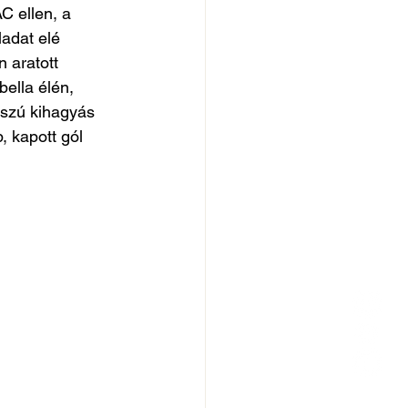
C ellen, a 
adat elé 
 aratott 
bella élén, 
sszú kihagyás 
, kapott gól 