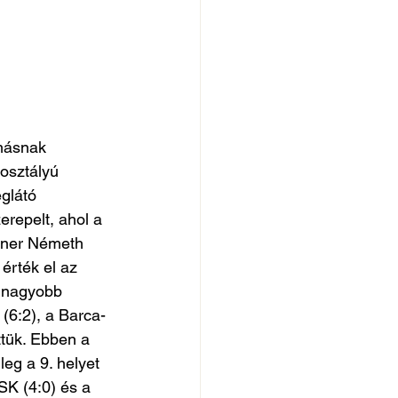
ymásnak
osztályú 
glátó 
erepelt, ahol a 
réner Németh 
érték el az 
egnagyobb 
(6:2), a Barca-
ttük. Ebben a 
eg a 9. helyet 
SK (4:0) és a 