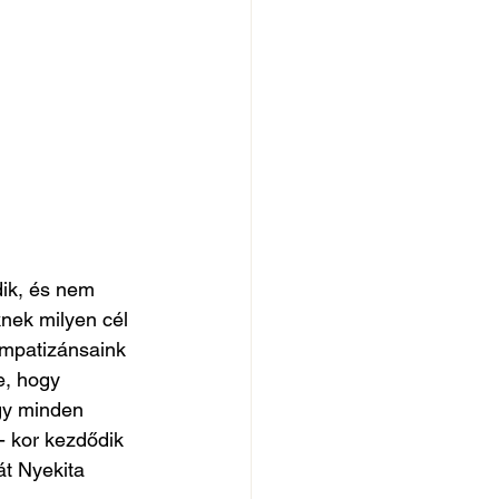
ik, és nem 
nek milyen cél 
impatizánsaink 
, hogy 
gy minden 
 kor kezdődik 
át Nyekita 