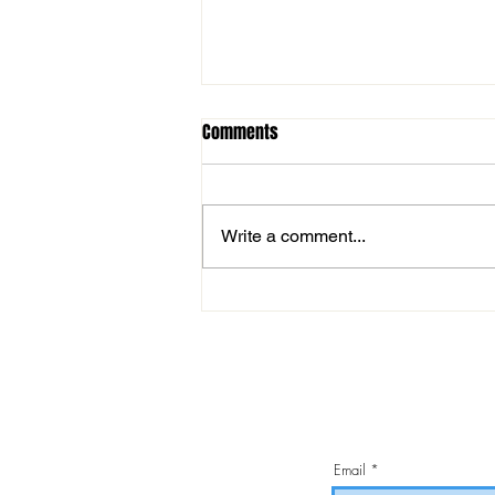
Comments
Write a comment...
MOL Magyar Kupa: magabiztos
továbbjutás
Email