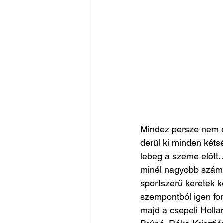
Mindez persze nem ér
derül ki minden kéts
lebeg a szeme előtt
minél nagyobb számb
sportszerű keretek k
szempontból igen fon
majd a csepeli Hollan