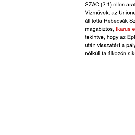
SZAC (2:1) ellen ara
Vízművek, az Unione
állította Rebecsák Sz
magabiztos, 
Ikarus e
tekintve, hogy az Ép
után visszatért a pá
nélküli találkozón sik