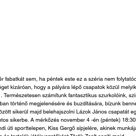
 fabatkát sem, ha péntek este ez a széria nem folytatód
éget kizáróan, hogy a pályára lépő csapatok közül melyik
… Természetesen számítunk fantasztikus szurkolóink, sz
an történő megjelenésére és buzdítására, bízunk benne
özött sikerül majd belehajszolni Lázok János csapatát e
tos sikerbe. A mérkőzés november 4 -én (péntek) 18:30-
di úti sporttelepen, Kiss Gergő sípjelére, akinek munkáj