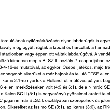
2. fordulójának nyitómérkőzésén olyan labdarúgók is eg
 tavaly még együtt rúgták a labdát és harcoltak a harmad
éri stadionban vagy éppen ott váltak labdarúgóvá. A vendé
lőző kiírásban még a BLSZ II. osztály 2. csoportjában sz
8-4-12-es mutatóval, az egykori Csepel játékos, majd t
egnagyobb sikerüket a már bajnok és feljutó TFSE ellen 
mikor is 2:1-re nyertek a Hollandi úti műfüves pályán. L
 elleni mérkőzéseken volt (4:9 és 6:1), de a Nimród SE 
 a Kelen SC II (5:1) is nagyarányú győzelmet aratott fele
C jogán immár BLSZ I. osztályában szerepelnek és jelenl
aton. Sikereiket az Issimo SE (3:1), az Ikarus (3:0), az RK