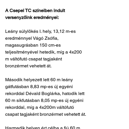
A Csepel TC színeiben indult 
versenyzőink eredményei:
Leány súlylökés I. hely, 13,12 m-es 
eredménnyel Vágó Zsófia, 
magasugrásban 150 cm-es 
teljesítményével hetedik, míg a 4x200 
m váltófutó csapat tagjaként 
bronzérmet vehetett át. 
Második helyezett lett 60 m leány 
gátfutásban 8,83 mp-es új egyéni 
rekorddal Dévald Boglárka, hatodik lett 
60 m síkfutásban 8,05 mp-es új egyéni 
rekorddal, míg a 4x200m váltófutó 
csapat tagjaként bronzérmet vehetett át. 
Harmadik helyen ért célba a fiú 60 m 