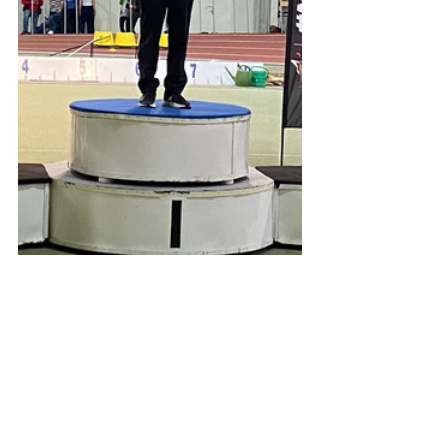
Atletika
Csepel
Atlétika hírek