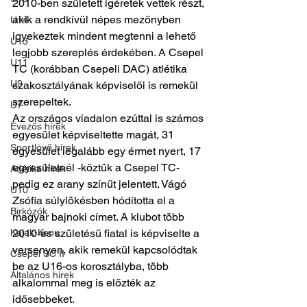
2010-ben született ígéretek vettek részt, 
akik a rendkívül népes mezőnyben 
U14
igyekeztek mindent megtenni a lehető 
U13
legjobb szereplés érdekében. A Csepel 
U11
TC (korábban Csepeli DAC) atlétika 
U9
szakosztályának képviselői is remekül 
szerepeltek.
U7
Az országos viadalon ezúttal is számos 
Evezős hírek
egyesület képviseltette magát, 31 
Sportlövő hírek
egyesület legalább egy érmet nyert, 17 
egyesületnél -köztük a Csepel TC- 
Atlétika hírek
pedig ez arany színűt jelentett. Vágó 
U10
Zsófia súlylökésben hódította el a 
Birkózók
magyar bajnoki címet. A klubot több 
Kajak-Kenu
2010-es születésű fiatal is képviselte a 
versenyen, akik remekül kapcsolódtak 
Csepel SC II
be az U16-os korosztályba, több 
Általános hírek
alkalommal meg is előzték az 
idősebbeket.