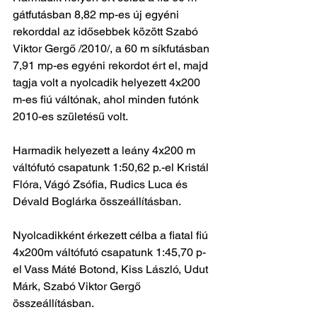
gátfutásban 8,82 mp-es új egyéni 
rekorddal az idősebbek között Szabó 
Viktor Gergő /2010/, a 60 m síkfutásban 
7,91 mp-es egyéni rekordot ért el, majd 
tagja volt a nyolcadik helyezett 4x200 
m-es fiú váltónak, ahol minden futónk 
2010-es születésű volt. 
Harmadik helyezett a leány 4x200 m 
váltófutó csapatunk 1:50,62 p.-el Kristál 
Flóra, Vágó Zsófia, Rudics Luca és 
Dévald Boglárka összeállításban.
Nyolcadikként érkezett célba a fiatal fiú 
4x200m váltófutó csapatunk 1:45,70 p-
el Vass Máté Botond, Kiss László, Udut 
Márk, Szabó Viktor Gergő 
összeállításban.