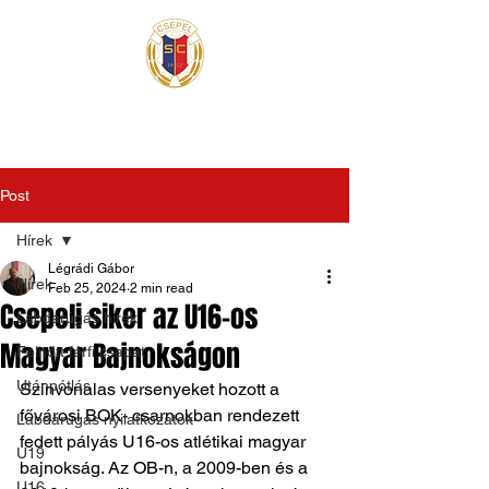
Post
Hírek
Légrádi Gábor
Hírek
Feb 25, 2024
2 min read
Csepeli siker az U16-os
Labdarúgás hírek
Magyar Bajnokságon
Felnőtt férfi csapat
Utánpótlás
Színvonalas versenyeket hozott a 
fővárosi BOK- csarnokban rendezett 
Labdarúgás nyilatkozatok
fedett pályás U16-os atlétikai magyar 
U19
bajnokság. Az OB-n, a 2009-ben és a 
U16