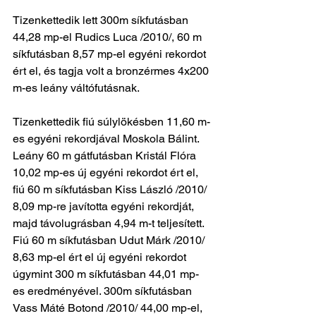
Tizenkettedik lett 300m síkfutásban 
44,28 mp-el Rudics Luca /2010/, 60 m 
síkfutásban 8,57 mp-el egyéni rekordot 
ért el, és tagja volt a bronzérmes 4x200 
m-es leány váltófutásnak.
Tizenkettedik fiú súlylökésben 11,60 m-
es egyéni rekordjával Moskola Bálint. 
Leány 60 m gátfutásban Kristál Flóra 
10,02 mp-es új egyéni rekordot ért el, 
fiú 60 m síkfutásban Kiss László /2010/ 
8,09 mp-re javította egyéni rekordját, 
majd távolugrásban 4,94 m-t teljesített. 
Fiú 60 m síkfutásban Udut Márk /2010/ 
8,63 mp-el ért el új egyéni rekordot 
úgymint 300 m síkfutásban 44,01 mp-
es eredményével. 300m síkfutásban 
Vass Máté Botond /2010/ 44,00 mp-el, 