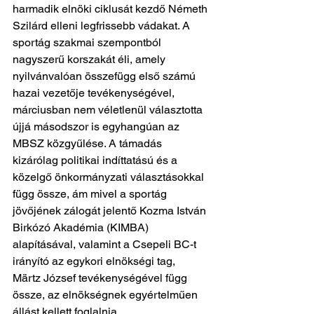
harmadik elnöki ciklusát kezdő Németh 
Szilárd elleni legfrissebb vádakat. A 
sportág szakmai szempontból 
nagyszerű korszakát éli, amely 
nyilvánvalóan összefügg első számú 
hazai vezetője tevékenységével, 
márciusban nem véletlenül választotta 
újjá másodszor is egyhangúan az 
MBSZ közgyűlése. A támadás 
kizárólag politikai indíttatású és a 
közelgő önkormányzati választásokkal 
függ össze, ám mivel a sportág 
jövőjének zálogát jelentő Kozma István 
Birkózó Akadémia (KIMBA) 
alapításával, valamint a Csepeli BC-t 
irányító az egykori elnökségi tag, 
Märtz József tevékenységével függ 
össze, az elnökségnek egyértelműen 
állást kellett foglalnia.