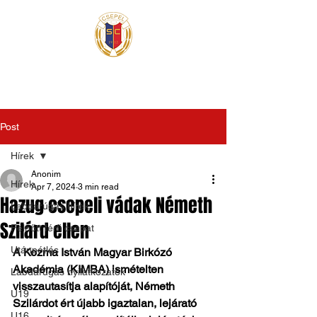
Post
Hírek
Anonim
Hírek
Apr 7, 2024
3 min read
Hazug csepeli vádak Németh
Labdarúgás hírek
Szilárd ellen
Felnőtt férfi csapat
Utánpótlás
A Kozma István Magyar Birkózó 
Akadémia (KIMBA) ismételten 
Labdarúgás nyilatkozatok
visszautasítja alapítóját, Németh 
U19
Szilárdot ért újabb igaztalan, lejárató 
U16