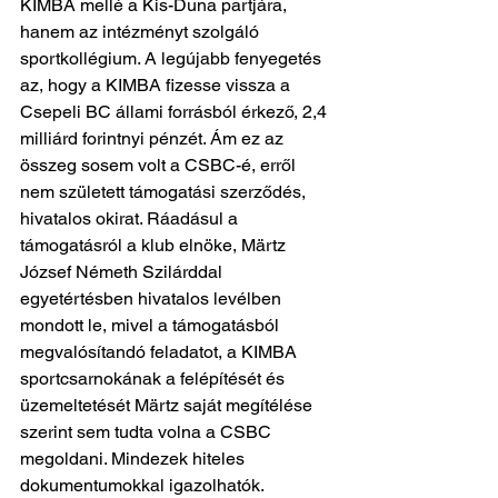
KIMBA mellé a Kis-Duna partjára, 
hanem az intézményt szolgáló 
sportkollégium. A legújabb fenyegetés 
az, hogy a KIMBA fizesse vissza a 
Csepeli BC állami forrásból érkező, 2,4 
milliárd forintnyi pénzét. Ám ez az 
összeg sosem volt a CSBC-é, erről 
nem született támogatási szerződés, 
hivatalos okirat. Ráadásul a 
támogatásról a klub elnöke, Märtz 
József Németh Szilárddal 
egyetértésben hivatalos levélben 
mondott le, mivel a támogatásból 
megvalósítandó feladatot, a KIMBA 
sportcsarnokának a felépítését és 
üzemeltetését Märtz saját megítélése 
szerint sem tudta volna a CSBC 
megoldani. Mindezek hiteles 
dokumentumokkal igazolhatók.