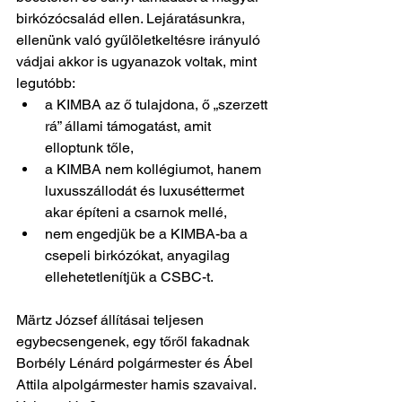
birkózócsalád ellen. Lejáratásunkra, 
ellenünk való gyűlöletkeltésre irányuló 
vádjai akkor is ugyanazok voltak, mint 
legutóbb:
a KIMBA az ő tulajdona, ő „szerzett 
rá” állami támogatást, amit 
elloptunk tőle,
a KIMBA nem kollégiumot, hanem 
luxusszállodát és luxuséttermet 
akar építeni a csarnok mellé,
nem engedjük be a KIMBA-ba a 
csepeli birkózókat, anyagilag 
ellehetetlenítjük a CSBC-t.
Märtz József állításai teljesen 
egybecsengenek, egy tőről fakadnak 
Borbély Lénárd polgármester és Ábel 
Attila alpolgármester hamis szavaival. 