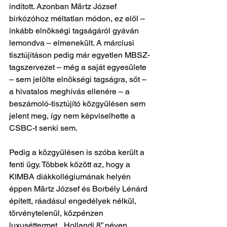
indított. Azonban Märtz József 
birkózóhoz méltatlan módon, ez elől – 
inkább elnökségi tagságáról gyáván 
lemondva – elmenekült. A márciusi 
tisztújításon pedig már egyetlen MBSZ-
tagszervezet – még a saját egyesülete 
– sem jelölte elnökségi tagságra, sőt – 
a hivatalos meghívás ellenére – a 
beszámoló-tisztújító közgyűlésen sem 
jelent meg, így nem képviselhette a 
CSBC-t senki sem.
Pedig a közgyűlésen is szóba került a 
fenti ügy. Többek között az, hogy a 
KIMBA diákkollégiumának helyén 
éppen Märtz József és Borbély Lénárd 
épített, ráadásul engedélyek nélkül, 
törvénytelenül, közpénzen 
luxuséttermet, „Hollandi 8” néven. 