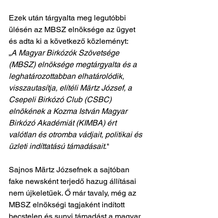
Ezek után tárgyalta meg legutóbbi 
ülésén az MBSZ elnöksége az ügyet 
és adta ki a következő közleményt:
„
A Magyar Birkózók Szövetsége 
(MBSZ) elnöksége megtárgyalta és a 
leghatározottabban elhatárolódik, 
visszautasítja, elítéli Märtz József, a 
Csepeli Birkózó Club (CSBC) 
elnökének a Kozma István Magyar 
Birkózó Akadémiát (KIMBA) ért 
valótlan és otromba vádjait, politikai és 
üzleti indíttatású támadásait
."
Sajnos Märtz Józsefnek a sajtóban 
fake newsként terjedő hazug állításai 
nem újkeletűek. Ő már tavaly, még az 
MBSZ elnökségi tagjaként indított 
becstelen és sunyi támadást a magyar 