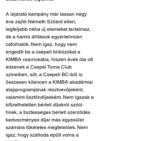
A lejárató kampány már lassan négy 
éve zajlik Németh Szilárd ellen, 
legfeljebb néha új elemeket tartalmaz, 
de a hamis állítások egyértelműen 
cáfolhatók. Nem igaz, hogy nem 
engedik be a csepeli birkózókat a 
KIMBA csarnokába, hiszen évek óta ott 
edzenek a Csepel Torna Club 
színeiben, sőt, a Csepeli BC-ből is 
összesen kilencen a KIMBA akadémiai 
alapprogramjának résztvevőjeként, 
valamint ösztöndíjasként. Nem igazak a 
kifizethetetlen bérleti díjakról szóló 
hírek, a tisztességes bérleti szerződés 
kedvezményes díjai más egyesület 
számára tökéletes megfelelőek. Nem 
igaz, hogy szálloda épült volna a 