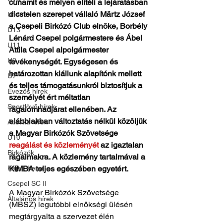
cunamit és mélyen elítéli a lejáratásban 
dicstelen szerepet vállaló Märtz József 
U14
a Csepeli Birkózó Club elnöke, Borbély 
U13
Lénárd Csepel polgármestere és Ábel 
U11
Attila Csepel alpolgármester 
U9
tevékenységét. Egységesen és 
határozottan kiállunk alapítónk mellett 
U7
és teljes támogatásunkról biztosítjuk a 
Evezős hírek
személyét ért méltatlan 
Sportlövő hírek
rágalomhadjárat ellenében. Az 
alábbiakban változtatás nélkül közöljük 
Atlétika hírek
a Magyar Birkózók Szövetsége 
U10
reagálást és közleményét 
az igaztalan 
Birkózók
rágalmakra. A közlemény tartalmával a 
Kajak-Kenu
KIMBA teljes egészében egyetért.
Csepel SC II
A Magyar Birkózók Szövetsége 
Általános hírek
(MBSZ) legutóbbi elnökségi ülésén 
megtárgyalta a szervezet élén 