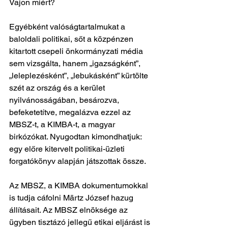
Vajon miért?
Egyébként valóságtartalmukat a 
baloldali politikai, sőt a közpénzen 
kitartott csepeli önkormányzati média 
sem vizsgálta, hanem „igazságként”, 
„leleplezésként”, „lebukásként” kürtölte 
szét az ország és a kerület 
nyilvánosságában, besározva, 
befeketetítve, megalázva ezzel az 
MBSZ-t, a KIMBA-t, a magyar 
birkózókat. Nyugodtan kimondhatjuk: 
egy előre kitervelt politikai-üzleti 
forgatókönyv alapján játszottak össze.
Az MBSZ, a KIMBA dokumentumokkal 
is tudja cáfolni Märtz József hazug 
állításait. Az MBSZ elnöksége az 
ügyben tisztázó jellegű etikai eljárást is 