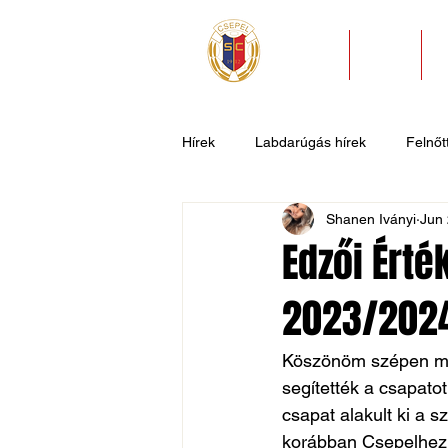
HÍREK
KLUB
Hírek
Labdarúgás hírek
Felnőtt
Shanen Iványi
Jun 
U11
U9
U7
Evezős
Edzői Érté
2023/2024
Csepel SC II
Általános hírek
Köszönöm szépen min
segítették a csapat
csapat alakult ki a s
korábban Csepelhez k