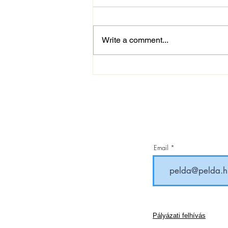
Write a comment...
UP: a harmadik játéknap is
hozott meglepetéseket
Email
Pályázati felhívás