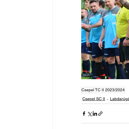
Csepel TC II 2023/2024
Csepel SC II
Labdarúgá