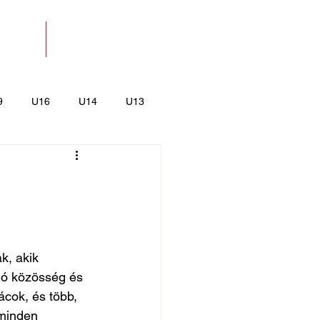
SOLAT
BOLT
9
U16
U14
U13
k
Kajak-Kenu
, akik 
jó közösség és 
ácok, és több, 
 minden 