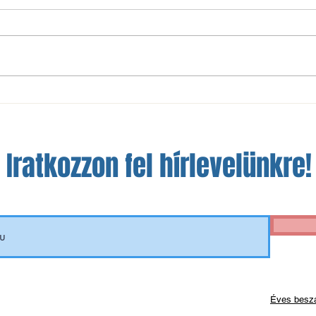
UP: TC II siker, U13 pontszerzés a
Csepe
második körben
remén
csap
Iratkozzon fel hírlevelünkre!
Éves besz