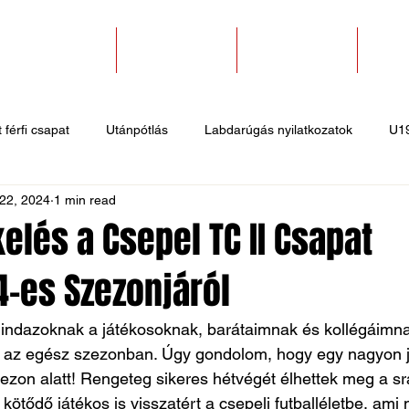
SZAKOSZTÁLYOK
EGYESÜLETEK
PÁLYABÉRLÉS
KAPC
 férfi csapat
Utánpótlás
Labdarúgás nyilatkozatok
U1
22, 2024
1 min read
 hírek
Sportlövő hírek
Atlétika hírek
U10
Birkózó
kelés a Csepel TC II Csapat
-es Szezonjáról
dazoknak a játékosoknak, barátaimnak és kollégáimnak
ot az egész szezonban. Úgy gondolom, hogy egy nagyon 
zezon alatt! Rengeteg sikeres hétvégét élhettek meg a sr
ötődő játékos is visszatért a csepeli futballéletbe, ami