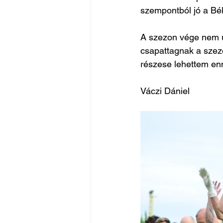
szempontból jó a Bék
A szezon vége nem ú
csapattagnak a szez
részese lehettem en
Váczi Dániel