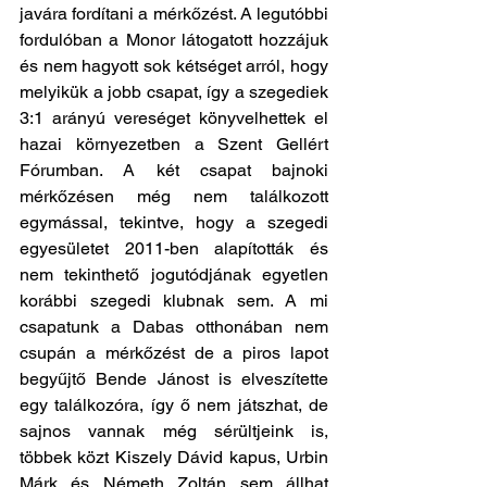
javára fordítani a mérkőzést. A legutóbbi 
fordulóban a Monor látogatott hozzájuk 
és nem hagyott sok kétséget arról, hogy 
melyikük a jobb csapat, így a szegediek 
3:1 arányú vereséget könyvelhettek el 
hazai környezetben a Szent Gellért 
Fórumban. A két csapat bajnoki 
mérkőzésen még nem találkozott 
egymással, tekintve, hogy a szegedi 
egyesületet 2011-ben alapították és 
nem tekinthető jogutódjának egyetlen 
korábbi szegedi klubnak sem. A mi 
csapatunk a Dabas otthonában nem 
csupán a mérkőzést de a piros lapot 
begyűjtő Bende Jánost is elveszítette 
egy találkozóra, így ő nem játszhat, de 
sajnos vannak még sérültjeink is, 
többek közt Kiszely Dávid kapus, Urbin 
Márk és Németh Zoltán sem állhat 