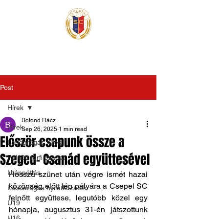
Post
Hírek
Botond Rácz
Hírek
Sep 26, 2025
1 min read
Először csapunk össze a
Labdarúgás hírek
Szeged- Csanád együttesével
Felnőtt férfi csapat
Utánpótlás
Hosszú szünet után végre ismét hazai 
közönség előtt lép pályára a Csepel SC 
Labdarúgás nyilatkozatok
felnőtt együttese, legutóbb közel egy 
U19
hónapja, augusztus 31-én játszottunk 
U16