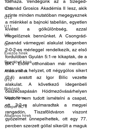
idehaza. Vendégünk az a Szeged- 
Csanád Grosics Akadémia II lesz, akik 
U14
szinte minden mutatóban megegyeznek 
U13
a miénkkel a bajnoki tabellán, egyetlen 
U11
kivétel a gólkülönbség, azzal 
U9
megelőznek bennünket. A Csongrád-
Csanád vármegyei alakulat idegenben 
U7
2-0-2-es mérleggel rendelkezik, az első 
Evezős hírek
fordulóban Gyulán 5:1-re kikaptak, de a 
Sportlövő hírek
BKV Előre otthonában már merőben 
más volt a helyzet, ott négygólos sikert 
Atlétika hírek
(0:4) aratott az Igor Bilic vezette 
U10
alakulat. A következő idegenbeli 
Birkózók
összecsapásán Hódmezővásárhelyen 
Kajak-Kenu
viszont nem tudott ismételni a csapat, 
ott 3:2-re alulmaradtak a megyei 
Csepel SC II
rangadón. Tiszaföldváron viszont 
Általános hírek
győzelmet ünnepelhettek, ott egy 77. 
percben szerzett góllal sikerült a maguk 