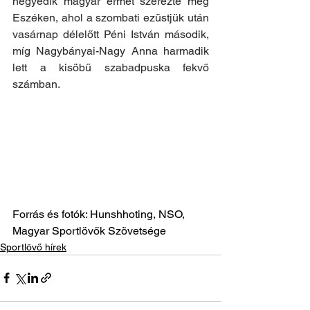
negyedik magyar érmet szerezte meg 
Eszéken, ahol a szombati ezüstjük után 
vasárnap délelőtt Péni István második, 
míg Nagybányai-Nagy Anna harmadik 
lett a kisöbű szabadpuska fekvő 
számban.
Forrás és fotók: Hunshhoting, NSO, 
Magyar Sportlövők Szövetsége
Sportlövő hírek