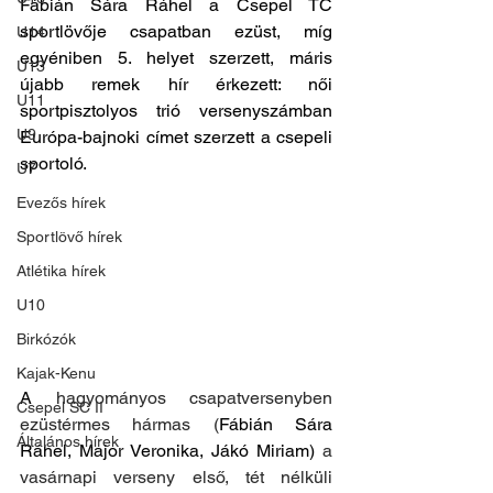
Fábián Sára Ráhel a Csepel TC 
sportlövője csapatban ezüst, míg 
U14
egyéniben 5. helyet szerzett, máris 
U13
újabb remek hír érkezett: női 
U11
sportpisztolyos trió versenyszámban 
U9
Európa-bajnoki címet szerzett a csepeli 
sportoló.
U7
Evezős hírek
Sportlövő hírek
Atlétika hírek
U10
Birkózók
Kajak-Kenu
A 
hagyományos csapatversenyben 
Csepel SC II
ezüstérmes hármas (
Fábián Sára 
Általános hírek
Ráhel, Major Veronika, Jákó Miriam) 
a 
vasárnapi verseny első, tét nélküli 