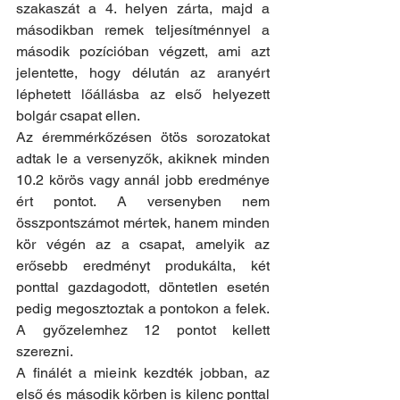
szakaszát a 4. helyen zárta, majd a 
másodikban remek teljesítménnyel a 
második pozícióban végzett, ami azt 
jelentette, hogy délután az aranyért 
léphetett lőállásba az első helyezett 
bolgár csapat ellen.
Az éremmérkőzésen ötös sorozatokat 
adtak le a versenyzők, akiknek minden 
10.2 körös vagy annál jobb eredménye 
ért pontot. A versenyben nem 
összpontszámot mértek, hanem minden 
kör végén az a csapat, amelyik az 
erősebb eredményt produkálta, két 
ponttal gazdagodott, döntetlen esetén 
pedig megosztoztak a pontokon a felek. 
A győzelemhez 12 pontot kellett 
szerezni.
A finálét a mieink kezdték jobban, az 
első és második körben is kilenc ponttal 