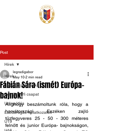
Post
Hírek
legradigabor
Hírek
May 10
2 min read
Fábián Sára (ismét) Európa-
Labdarúgás hírek
bajnok!
Felnőtt férfi csapat
Utánpótlás
Alighogy beszámoltunk róla, hogy a 
horvátországi Eszéken zajló 
Labdarúgás nyilatkozatok
tűzfegyveres 25 - 50 - 300 méteres 
U19
felnőtt és junior Európa- bajnokságon, 
U16