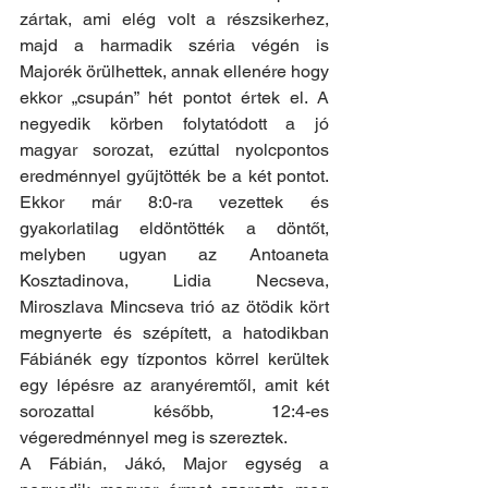
zártak, ami elég volt a részsikerhez, 
majd a harmadik széria végén is 
Majorék örülhettek, annak ellenére hogy 
ekkor „csupán” hét pontot értek el. A 
negyedik körben folytatódott a jó 
magyar sorozat, ezúttal nyolcpontos 
eredménnyel gyűjtötték be a két pontot. 
Ekkor már 8:0-ra vezettek és 
gyakorlatilag eldöntötték a döntőt, 
melyben ugyan az Antoaneta 
Kosztadinova, Lidia Necseva, 
Miroszlava Mincseva trió az ötödik kört 
megnyerte és szépített, a hatodikban 
Fábiánék egy tízpontos körrel kerültek 
egy lépésre az aranyéremtől, amit két 
sorozattal később, 12:4-es 
végeredménnyel meg is szereztek.
A Fábián, Jákó, Major egység a 