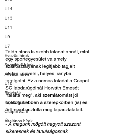
U14
U13
U11
U9
U7
Talán nincs is szebb feladat annál, mint 
Evezős hírek
egy sportegyesület valamely 
Sportlövő hírek
szakosztályának legifjabb tagjait 
okítani, nevelni, helyes irányba 
Atlétika hírek
terelgetni. Ez a nemes feladat a Csepel 
U10
SC labdarúgóinál Horváth Emesét 
Birkózók
"találta meg", aki szemlátomást jól 
boldogul ebben a szerepkörben (is) és 
Kajak-Kenu
örömmel osztotta meg tapasztalatait. 
Csepel SC II
Általános hírek
-
 A magunk mögött hagyott szezont 
sikeresnek és tanulságosnak 