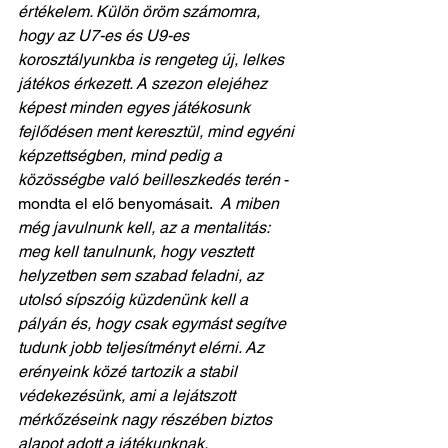
értékelem. Külön öröm számomra, 
hogy az U7-es és U9-es 
korosztályunkba is rengeteg új, lelkes 
játékos érkezett. A szezon elejéhez 
képest minden egyes játékosunk 
fejlődésen ment keresztül, mind egyéni 
képzettségben, mind pedig a 
közösségbe való beilleszkedés terén
 - 
mondta el elő benyomásait.  
A miben 
még javulnunk kell, az a mentalitás: 
meg kell tanulnunk, hogy vesztett 
helyzetben sem szabad feladni, az 
utolsó sípszóig küzdenünk kell a 
pályán és, hogy csak egymást segítve 
tudunk jobb teljesítményt elérni. Az 
erényeink közé tartozik a stabil 
védekezésünk, ami a lejátszott 
mérkőzéseink nagy részében biztos 
alapot adott a játékunknak.