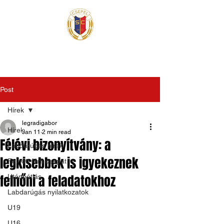
Post
Hírek
legradigabor
Hírek
Jan 11
2 min read
Félévi bizonyítvány: a
Labdarúgás hírek
legkisebbek is igyekeznek
Felnőtt férfi csapat
felnőni a feladatokhoz
Utánpótlás
Labdarúgás nyilatkozatok
U19
U16