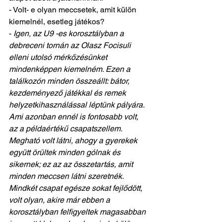
- Volt- e olyan meccsetek, amit külön 
kiemelnél, esetleg játékos? 
- 
Igen, az U9 -es korosztályban a 
debreceni tornán az Olasz Focisuli 
elleni utolsó mérkőzésünket 
mindenképpen kiemelném. Ezen a 
találkozón minden összeállt: bátor, 
kezdeményező játékkal és remek 
helyzetkihasználással léptünk pályára. 
Ami azonban ennél is fontosabb volt, 
az a példaértékű csapatszellem. 
Megható volt látni, ahogy a gyerekek 
együtt örültek minden gólnak és 
sikernek; ez az az összetartás, amit 
minden meccsen látni szeretnék. 
Mindkét csapat egésze sokat fejlődött, 
volt olyan, akire már ebben a 
korosztályban felfigyeltek magasabban 