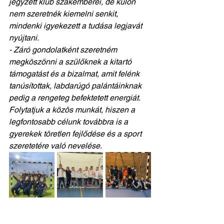
jegyzett klub szakemberei, de külön 
nem szeretnék kiemelni senkit, 
mindenki igyekezett a tudása legjavát 
nyújtani.  
- Záró gondolatként szeretném 
megköszönni a szülőknek a kitartó 
támogatást és a bizalmat, amit felénk 
tanúsítottak, labdarúgó palántáinknak 
pedig a rengeteg befektetett energiát. 
Folytatjuk a közös munkát, hiszen a 
legfontosabb célunk továbbra is a 
gyerekek töretlen fejlődése és a sport 
szeretetére való nevelése.