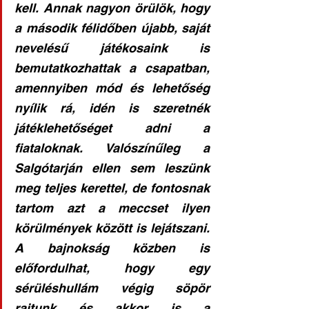
kell. Annak nagyon örülök, hogy 
a második félidőben újabb, saját 
nevelésű játékosaink is 
bemutatkozhattak a csapatban, 
amennyiben mód és lehetőség 
nyílik rá, idén is szeretnék 
játéklehetőséget adni a 
fiataloknak. Valószínűleg a 
Salgótarján ellen sem leszünk 
meg teljes kerettel, de fontosnak 
tartom azt a meccset ilyen 
körülmények között is lejátszani. 
A bajnokság közben is 
előfordulhat, hogy egy 
sérüléshullám végig söpör 
rajtunk és akkor is a 