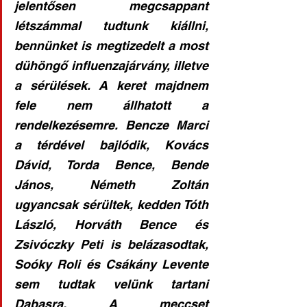
jelentősen megcsappant 
létszámmal tudtunk kiállni, 
bennünket is megtizedelt a most 
dühöngő influenzajárvány, illetve 
a sérülések. A keret majdnem 
fele nem állhatott a 
rendelkezésemre. Bencze Marci 
a térdével bajlódik, Kovács 
Dávid, Torda Bence, Bende 
János, Németh Zoltán 
ugyancsak sérültek, kedden Tóth 
László, Horváth Bence és 
Zsivóczky Peti is belázasodtak, 
Soóky Roli és Csákány Levente 
sem tudtak velünk tartani 
Dabasra. A meccset 