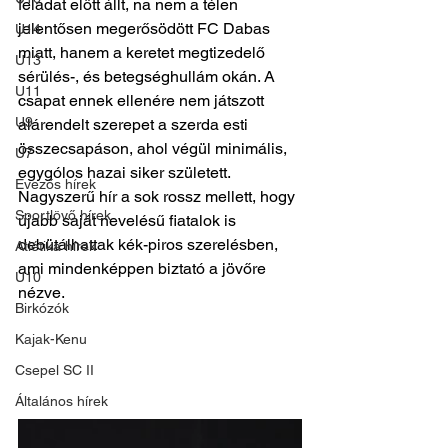
feladat előtt állt, na nem a télen 
jelentősen megerősödött FC Dabas 
U14
miatt, hanem a keretet megtizedelő 
U13
sérülés-, és betegséghullám okán. A 
U11
csapat ennek ellenére nem játszott 
U9
alárendelt szerepet a szerda esti 
összecsapáson, ahol végül minimális, 
U7
egygólos hazai siker született. 
Evezős hírek
Nagyszerű hír a sok rossz mellett, hogy 
Sportlövő hírek
újabb saját nevelésű fiatalok is 
debütálhattak kék-piros szerelésben, 
Atlétika hírek
ami mindenképpen biztató a jövőre 
U10
nézve.
Birkózók
Kajak-Kenu
Csepel SC II
Általános hírek