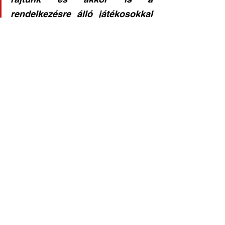
rendelkezésre álló játékosokkal 
kell megoldanom a problémát, 
ezért is fontos, hogy fiataljaink is 
játékban legyenek.
Felnőtt férfi csapat
Labdarúgás hírek
See All
Recent Posts