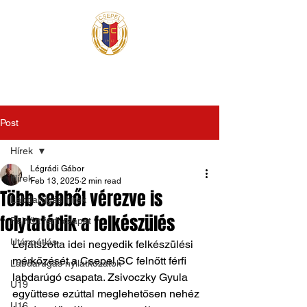
Post
Hírek
Légrádi Gábor
Hírek
Feb 13, 2025
2 min read
Több sebből vérezve is
Labdarúgás hírek
folytatódik a felkészülés
Felnőtt férfi csapat
Utánpótlás
Lejátszotta idei negyedik felkészülési 
mérkőzését a Csepel SC felnőtt férfi 
Labdarúgás nyilatkozatok
labdarúgó csapata. Zsivoczky Gyula 
U19
együttese ezúttal meglehetősen nehéz 
U16