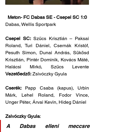
Meton- FC Dabas SE - Csepel SC 1:0
Dabas, Wellis Sportpark 
Csepel SC:
 Szűcs Krisztián – Paksai 
Roland, Turi Dániel, Csernák Kristóf, 
Pesuth Simon, Dunai András, Sükösd 
Krisztián, Pintér Dominik, Kovács Máté, 
Halácsi Mirkó, Szűcs Levente 
Vezetőedző:
 Zsivóczky Gyula
Cserék:
 Papp Csaba (kapus), Urbin 
Márk, Lehel Roland, Fodor Vince, 
Unger Péter, Árvai Kevin, Hideg Dániel
Zsivóczky Gyula
: 
A Dabas elleni meccsre 