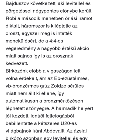
Bajduszov következett, aki levitellel és 
pörgetéssel négypontos előnybe került. 
Robi a második menetben óriási iramot 
diktált, háromszor is kiléptette az 
oroszt, egyszer meg is intették 
menekülésért, de a 4:4-es 
végeredmény a nagyobb értékű akció 
miatt sajnos így is az orosznak 
kedvezett.
Birkózónk előbb a vigaszágon lett 
volna érdekelt, ám az Eb-ezüstérmes, 
vb-bronzérmes grúz Zoidze sérülés 
miatt nem állt ki ellene, így 
automatikusan a bronzmérkőzésen 
léphetett szőnyegre. A harmadik helyért 
jól kezdett, lentről fejlefogásból 
bebillentette a kétszeres U20-as 
világbajnok iráni Abdevalit. Az ázsiai 
birkózó azonban egy levitellel és egy 