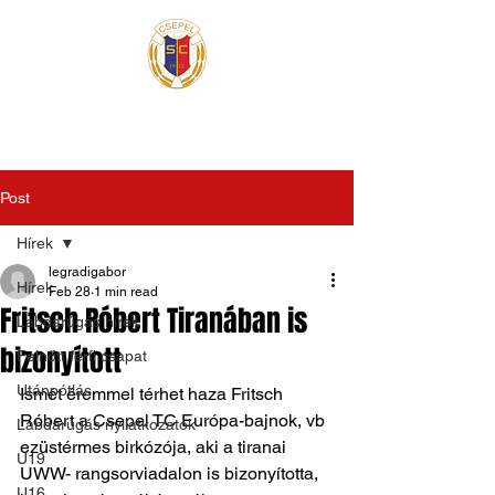
Post
Hírek
legradigabor
Hírek
Feb 28
1 min read
Fritsch Róbert Tiranában is
Labdarúgás hírek
bizonyított
Felnőtt férfi csapat
Utánpótlás
Ismét éremmel térhet haza Fritsch 
Róbert a Csepel TC Európa-bajnok, vb 
Labdarúgás nyilatkozatok
ezüstérmes birkózója, aki a tiranai 
U19
UWW- rangsorviadalon is bizonyította, 
U16