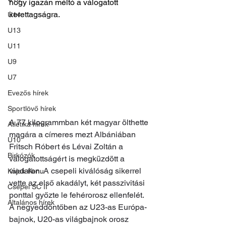
hogy igazán méltó a válogatott 
kerettagságra.
U14
U13
U11
U9
U7
Evezős hírek
Sportlövő hírek
A 77 kilogrammban két magyar ölthette 
Atlétika hírek
magára a címeres mezt Albániában 
U10
Fritsch Róbert és Lévai Zoltán a 
Birkózók
válogatottságért is megküzdött a 
viadalon. A csepeli kiválóság sikerrel 
Kajak-Kenu
vette az első akadályt, két passzivitási 
Csepel SC II
ponttal győzte le fehérorosz ellenfelét. 
Általános hírek
A negyeddöntőben az U23-as Európa-
bajnok, U20-as világbajnok orosz 