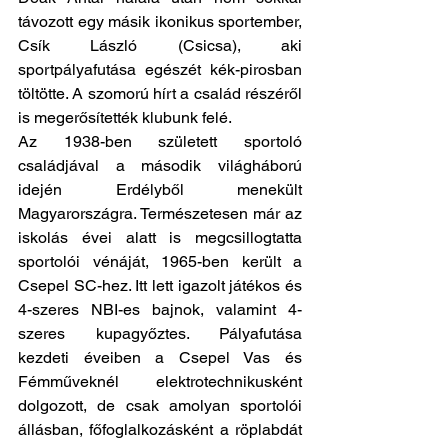
távozott egy másik ikonikus sportember, 
Csík László (Csicsa), aki 
sportpályafutása egészét kék-pirosban 
töltötte. A szomorú hírt a család részéről 
is megerősítették klubunk felé.
Az 1938-ben született sportoló 
családjával a második világháború 
idején Erdélyből menekült 
Magyarországra. Természetesen már az 
iskolás évei alatt is megcsillogtatta 
sportolói vénáját, 1965-ben került a 
Csepel SC-hez. Itt lett igazolt játékos és 
4-szeres NBI-es bajnok, valamint 4-
szeres kupagyőztes. Pályafutása 
kezdeti éveiben a Csepel Vas és 
Fémműveknél elektrotechnikusként 
dolgozott, de csak amolyan sportolói 
állásban, főfoglalkozásként a röplabdát 