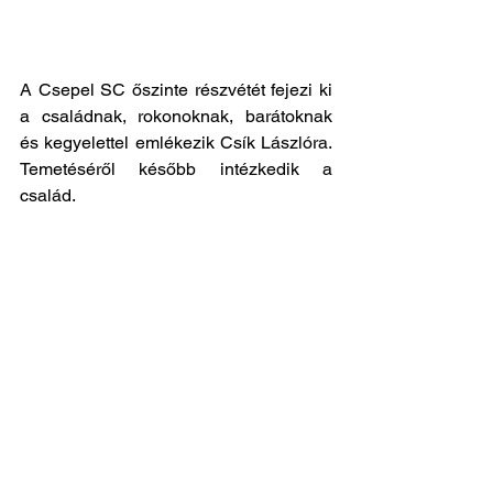
A Csepel SC őszinte részvétét fejezi ki 
a családnak, rokonoknak, barátoknak 
és kegyelettel emlékezik Csík Lászlóra. 
Temetéséről később intézkedik a 
család.
Általános hírek
See All
Recent Posts