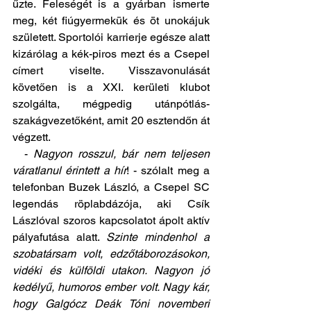
űzte. Feleségét is a gyárban ismerte 
meg, két fiúgyermekük és öt unokájuk 
született. Sportolói karrierje egésze alatt 
kizárólag a kék-piros mezt és a Csepel 
címert viselte. Visszavonulását 
követően is a XXI. kerületi klubot 
szolgálta, mégpedig utánpótlás-
szakágvezetőként, amit 20 esztendőn át 
végzett.
  - 
Nagyon rosszul, bár nem teljesen 
váratlanul érintett a hír
! - szólalt meg a 
telefonban Buzek László, a Csepel SC 
legendás röplabdázója, aki Csík 
Lászlóval szoros kapcsolatot ápolt aktív 
pályafutása alatt. 
Szinte mindenhol a 
szobatársam volt, edzőtáborozásokon, 
vidéki és külföldi utakon. Nagyon jó 
kedélyű, humoros ember volt. Nagy kár, 
hogy Galgócz Deák Tóni novemberi 