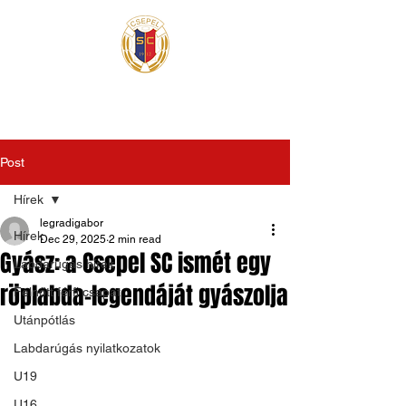
Post
Hírek
legradigabor
Hírek
Dec 29, 2025
2 min read
Gyász: a Csepel SC ismét egy
Labdarúgás hírek
röplabda-legendáját gyászolja
Felnőtt férfi csapat
Utánpótlás
Labdarúgás nyilatkozatok
U19
U16