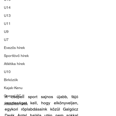
U14
U13
U11
U9
U7
Evezős hírek
Sportlövő hírek
Atlétika hírek
U10
Birkózók
Kajak-Kenu
Csepel SC II
A csepeli sport sajnos újabb, fájó 
veszteséget kell, hogy elkönyveljen, 
Általános hírek
egykori röplabdásaink közül Galgócz 
Deák Antal halála után nem sokkal 