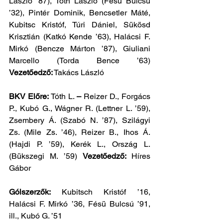
László ’87), Tóth László (Fésü Bulcsú 
’32), Pintér Dominik, Bencsetler Máté, 
Kubitsc Kristóf, Túri Dániel, Sükösd 
Krisztián (Katkó Kende ’63), Halácsi F. 
Mirkó (Bencze Márton ’87), Giuliani 
Marcello (Torda Bence ’63) 
Vezetőedző:
 Takács László
BKV Előre: 
Tóth L.
 – 
Reizer D.,
Forgács 
P., Kubó G., Wágner R. (Lettner L. ’59), 
Zsembery Á. (Szabó N. ’87), Szilágyi 
Zs. (Mile Zs. ’46), Reizer B., Ihos Á. 
(Hajdi P. ’59), Kerék L., Ország L. 
(Bükszegi M. ’59) 
Vezetőedző: 
Híres 
Gábor
Gólszerzők: 
Kubitsch Kristóf ’16, 
Halácsi F. Mirkó ’36, Fésü Bulcsú ’91, 
ill., Kubó G. ’51