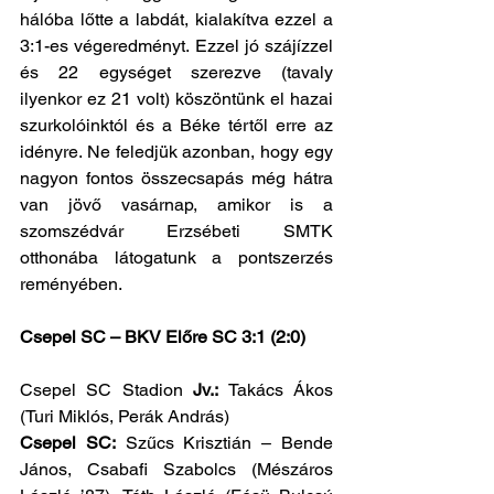
hálóba lőtte a labdát, kialakítva ezzel a 
3:1-es végeredményt. Ezzel jó szájízzel 
és 22 egységet szerezve (tavaly 
ilyenkor ez 21 volt) köszöntünk el hazai 
szurkolóinktól és a Béke tértől erre az 
idényre. Ne feledjük azonban, hogy egy 
nagyon fontos összecsapás még hátra 
van jövő vasárnap, amikor is a 
szomszédvár Erzsébeti SMTK 
otthonába látogatunk a pontszerzés 
reményében.
Csepel SC – BKV Előre SC 3:1 (2:0)
Csepel SC Stadion 
Jv.:
 Takács Ákos 
(Turi Miklós, Perák András)
Csepel SC:
 Szűcs Krisztián – Bende 
János, Csabafi Szabolcs (Mészáros 