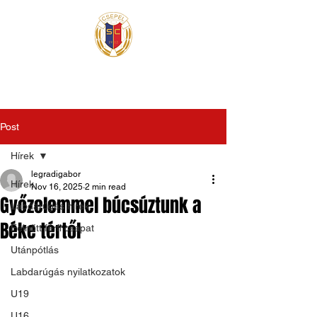
Post
Hírek
legradigabor
Hírek
Nov 16, 2025
2 min read
Győzelemmel búcsúztunk a
Labdarúgás hírek
Béke tértől
Felnőtt férfi csapat
Utánpótlás
Labdarúgás nyilatkozatok
U19
U16