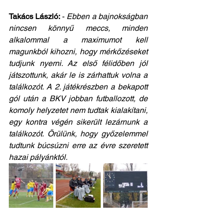
Takács László: 
- 
Ebben a bajnokságban 
nincsen könnyű meccs, minden 
alkalommal a maximumot kell 
magunkból kihozni, hogy mérkőzéseket 
tudjunk nyerni. Az első félidőben jól 
játszottunk, akár le is zárhattuk volna a 
találkozót. A 2. játékrészben a bekapott 
gól után a BKV jobban futballozott, de 
komoly helyzetet nem tudtak kialakítani, 
egy kontra végén sikerült lezárnunk a 
találkozót. Örülünk, hogy győzelemmel 
tudtunk búcsúzni erre az évre szeretett 
hazai pályánktól.