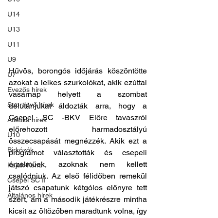
U14
U13
U11
U9
Hűvös, borongós időjárás köszöntötte 
U7
azokat a lelkes szurkolókat, akik ezúttal 
Evezős hírek
vasárnap helyett a szombat 
Sportlövő hírek
délutánjukat áldozták arra, hogy a 
Csepel SC -BKV Előre tavaszról 
Atlétika hírek
előrehozott harmadosztályú 
U10
összecsapását megnézzék. Akik ezt a 
Birkózók
programot választották és csepeli 
érzelműek, azoknak nem kellett 
Kajak-Kenu
csalódniuk. Az első félidőben remekül 
Csepel SC II
játszó csapatunk kétgólos előnyre tett 
Általános hírek
szert, ám a második játékrészre mintha 
kicsit az öltözőben maradtunk volna, így 