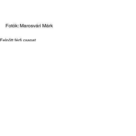
Fotók: Marosvári Márk
Felnőtt férfi csapat
Labdarúgás hírek
See All
Recent Posts