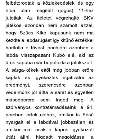
felbátorodtak a közlekedésiek és egy 
hiba után megítélt (jogos) 11-hez 
jutottak. Az ítéletet végrehajtó BKV 
játékos azonban nem számolt azzal, 
hogy Szűcs Kikó kapusunk nem ma 
kezdte a labdarúgást így kitűnő érzékkel 
hárította a lövést, pechjére azonban a 
labda visszapattant Kubó elé, aki az 
üres kapuba már bepofozta a játékszert. 
A sárga-kékek ettől még jobban erőre 
kaptak és igyekeztek egalizálni az 
eredményt, szerencsére azonban 
védelmünk jól állta a sarat és egyetlen 
másodpercre sem ingott meg. A 
szórványos kontratámadásaink a 91. 
percben értek célhoz, amikor is Fésü 
nyargalt el a labdával jobbszélen és 
amikor már csak a kapus igyekezett 
útját állni, higgadt megoldással a 