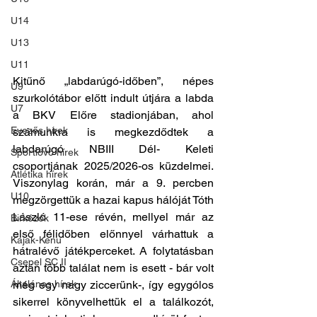
U14
U13
U11
Kitűnő „labdarúgó-időben”, népes 
U9
szurkolótábor előtt indult útjára a labda 
U7
a BKV Előre stadionjában, ahol 
Evezős hírek
számunkra is megkezdődtek a 
labdarúgó NBIII Dél- Keleti 
Sportlövő hírek
csoportjának 2025/2026-os küzdelmei. 
Atlétika hírek
Viszonylag korán, már a 9. percben 
U10
megzörgettük a hazai kapus hálóját Tóth 
László 11-ese révén, mellyel már az 
Birkózók
első félidőben előnnyel várhattuk a 
Kajak-Kenu
hátralévő játékperceket. A folytatásban 
Csepel SC II
aztán több találat nem is esett - bár volt 
még egy nagy ziccerünk-, így egygólos 
Általános hírek
sikerrel könyvelhettük el a találkozót, 