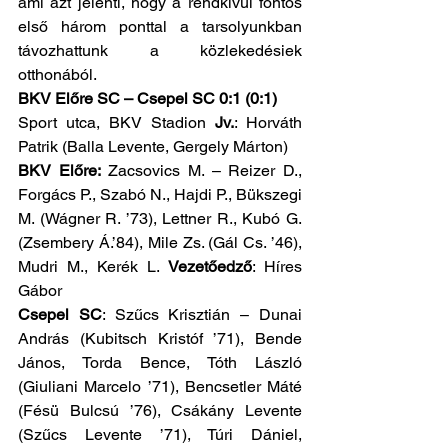
ami azt jelenti, hogy a rendkívül fontos 
első három ponttal a tarsolyunkban 
távozhattunk a közlekedésiek 
otthonából.
BKV Előre SC – Csepel SC 0:1 (0:1)
Sport utca, BKV Stadion 
Jv.
: Horváth 
Patrik (Balla Levente, Gergely Márton)
BKV Előre:
 Zacsovics M. – Reizer D., 
Forgács P., Szabó N., Hajdi P., Bükszegi 
M. (Wágner R. ’73), Lettner R., Kubó G. 
(Zsembery Á.’84), Mile Zs. (Gál Cs. ’46), 
Mudri M., Kerék L. 
Vezetőedző
: Híres 
Gábor
Csepel SC
: Szűcs Krisztián – Dunai 
András (Kubitsch Kristóf ’71), Bende 
János, Torda Bence, Tóth László 
(Giuliani Marcelo ’71), Bencsetler Máté 
(Fésü Bulcsú ’76), Csákány Levente 
(Szűcs Levente ’71), Túri Dániel, 