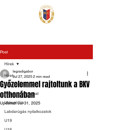
Post
Hírek
legradigabor
Hírek
Jul 27, 2025
2 min read
Győzelemmel rajtoltunk a BKV
Labdarúgás hírek
otthonában
Felnőtt férfi csapat
Utánpótlás
Updated:
Jul 31, 2025
Labdarúgás nyilatkozatok
U19
U16