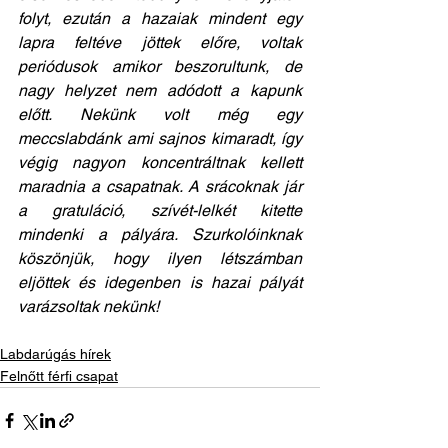
folyt, ezután a hazaiak mindent egy 
lapra feltéve jöttek előre, voltak 
periódusok amikor beszorultunk, de 
nagy helyzet nem adódott a kapunk 
előtt. Nekünk volt még egy 
meccslabdánk ami sajnos kimaradt, így 
végig nagyon koncentráltnak kellett 
maradnia a csapatnak. A srácoknak jár 
a gratuláció, szívét-lelkét kitette 
mindenki a pályára. Szurkolóinknak 
köszönjük, hogy ilyen létszámban 
eljöttek és idegenben is hazai pályát 
varázsoltak nekünk!
Labdarúgás hírek
Felnőtt férfi csapat