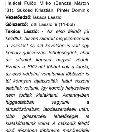
Halácsi Fülöp Mirkó (Bencze Márton 
’81), Sükösd Krisztián, Pintér Dominik 
Vezetőedző:
 Takács László
Gólszerző:
 Tóth László ’9 (11-ből)
Takács László: - 
Az első félidőt jól 
kezdtük, hiszen sikerült megszereznünk 
a vezetést és azt követően is volt egy 
komoly gólszerzési lehetőségünk, ahol 
az ellenfél kapusa nagyot védett. 
Ezután a BKV-nál többet volt a labda, 
az első védelmi vonalunkat többször is 
túl könnyen átjátszották, hátul viszont 
stabilak voltunk, így komoly helyzeteket 
nem tudtak kialakítani. Amennyiben 
higgadtabbak vagyunk a 
támadózónában, labdaszerzések után, 
több gólszerzési lehetőséget is 
kialakíthattunk volna. A második félidő 
első részében többnyire mezőnyjáték 