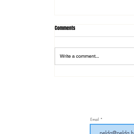
Comments
Write a comment...
MOL Magyar Kupa: magabiztos
továbbjutás
Email