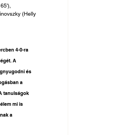
65'), 
inovszky (Helly 
ercben 4-0-ra 
égét. A 
egnyugodni és 
fogásban a 
A tanulságok 
élem mi is 
knak a 