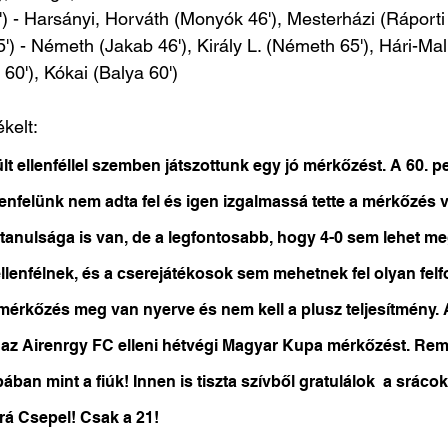
) - Harsányi, Horváth (Monyók 46'), Mesterházi (Ráporti 
) - Németh (Jakab 46'), Király L. (Németh 65'), Hári-Mal
60'), Kókai (Balya 60')
kelt:
lt ellenféllel szemben játszottunk egy jó mérkőzést. A 60. p
lenfelünk nem adta fel és igen izgalmassá tette a mérkőzés v
anulsága is van, de a legfontosabb, hogy 4-0 sem lehet m
 ellenfélnek, és a cserejátékosok sem mehetnek fel olyan fel
 mérkőzés meg van nyerve és nem kell a plusz teljesítmény. 
 az Airenrgy FC elleni hétvégi Magyar Kupa mérkőzést. Rem
ában mint a fiúk! Innen is tiszta szívből gratulálok  a sráco
á Csepel! Csak a 21!