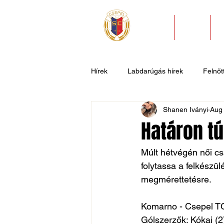
HÍREK
KLUB
Hírek
Labdarúgás hírek
Felnőtt
Shanen Iványi
Aug 
U11
U9
U7
Evezős
Határon t
Csepel SC II
Általános hírek
Múlt hétvégén női c
folytassa a felkészü
megmérettetésre.
Komarno - Csepel TC
Gólszerzők: Kókai (2