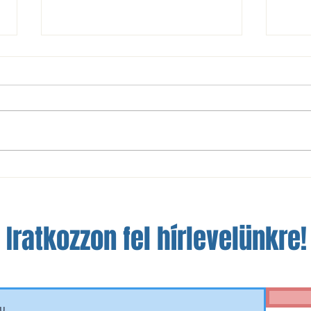
NBIII: nem sikerült a bravúr
A szá
Óbudán
a fej
Iratkozzon fel hírlevelünkre!