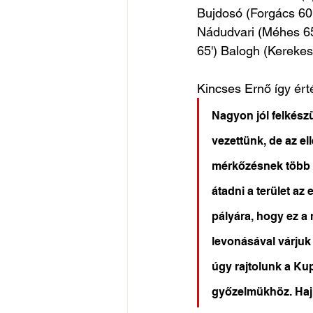
Bujdosó (Forgács 60'
Nádudvari (Méhes 65'
65') Balogh (Kerekes 
Kincses Ernő így érté
Nagyon jól felkészü
vezettünk, de az el
mérkőzésnek több t
átadni a terület az
pályára, hogy ez a
levonásával várjuk
úgy rajtolunk a Kup
győzelmükhöz. Hajr