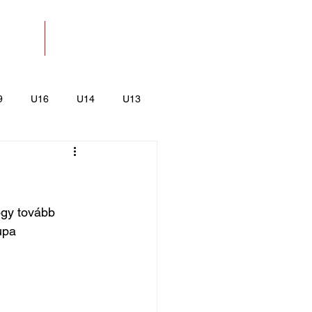
SOLAT
BOLT
9
U16
U14
U13
k
Kajak-Kenu
ogy tovább 
upa 