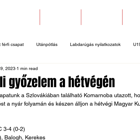
SZAKOSZTÁLYOK
EGYESÜLETEK
PÁLYABÉRLÉS
KAPC
 férfi csapat
Utánpótlás
Labdarúgás nyilatkozatok
U1
9, 2023
1 min read
 hírek
Sportlövő hírek
Atlétika hírek
U10
Birkózó
úli győzelem a hétvégén
sapatunk a Szlovákiában található Komarnoba utazott, h
lést a nyár folyamán és készen álljon a hétvégi Magyar K
 3-4 (0-2)
), Balogh, Kerekes