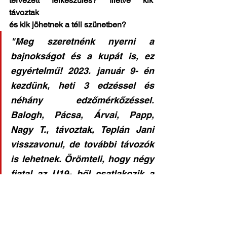
tervezett felkészülés? Illetve kik 
távoztak
és kik jöhetnek a téli szünetben?
"Meg szeretnénk nyerni a 
bajnokságot és a kupát is, ez 
egyértelmű! 2023. január 9- én 
kezdünk, heti 3 edzéssel és 
néhány edzőmérkőzéssel. 
Balogh, Pácsa, Árvai, Papp, 
Nagy T., távoztak, Teplán Jani 
visszavonul, de további távozók 
is lehetnek. Örömteli, hogy négy 
fiatal az U19- ből csatlakozik a 
felnőtt kerethez és 
természetesen szeretnék 
legalább 2-3 játékossal erősíteni. 