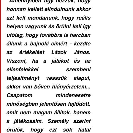
"Amennyiben úgy nézzük, hogy 
honnan kellett elindulnunk akkor 
azt kell mondanunk, hogy reális 
helyen vagyunk és örülni kell így 
utólag, hogy továbbra is harcban 
állunk a bajnoki címért - kezdte 
az értékelést Lázok János. 
Viszont, ha a játékot és az 
ellenfelekkel szembeni 
teljesítményt vesszük alapul, 
akkor van bőven hiányérzetem... 
Csapatom mindenesetre 
minőségben jelentősen fejlődött, 
amit nem magam állítok, hanem 
a játékosaim. Személy szerint 
örülök, hogy ezt sok fiatal 