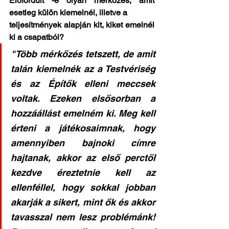
Előfordult -e olyan mérkőzés, amit 
esetleg külön kiemelnél, illetve a
teljesítmények alapján kit, kiket emelnél 
ki a csapatból?
"Több mérkőzés tetszett, de amit 
talán kiemelnék az a Testvériség 
és az Építők elleni meccsek 
voltak. Ezeken elsősorban a 
hozzáállást emelném ki. Meg kell 
érteni a játékosaimnak, hogy 
amennyiben bajnoki címre 
hajtanak, akkor az első perctől 
kezdve éreztetnie kell az 
ellenféllel, hogy sokkal jobban 
akarják a sikert, mint ők és akkor 
tavasszal nem lesz problémánk! 