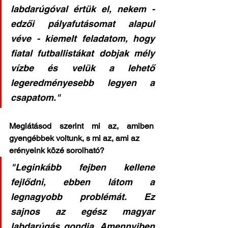
labdarúgóval értük el, nekem - 
edzői pályafutásomat alapul 
véve - kiemelt feladatom, hogy 
fiatal futballistákat dobjak mély 
vízbe és velük a lehető 
legeredményesebb legyen a 
csapatom."
Meglátásod szerint mi az, amiben 
gyengébbek voltunk, s mi az, ami az
erényeink közé sorolható?
"Leginkább fejben kellene 
fejlődni, ebben látom a 
legnagyobb problémát. Ez 
sajnos az egész magyar 
labdarúgás gondja. Amennyiben 