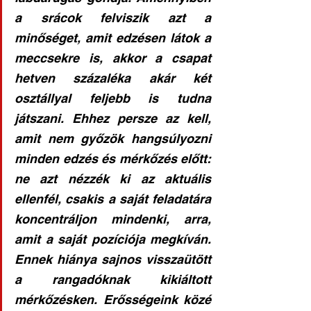
a srácok felviszik azt a 
minőséget, amit edzésen látok a 
meccsekre is, akkor a csapat 
hetven százaléka akár két 
osztállyal feljebb is tudna 
játszani. Ehhez persze az kell, 
amit nem győzök hangsúlyozni 
minden edzés és mérkőzés előtt: 
ne azt nézzék ki az aktuális 
ellenfél, csakis a saját feladatára 
koncentráljon mindenki, arra, 
amit a saját pozíciója megkíván. 
Ennek hiánya sajnos visszaütött 
a rangadóknak kikiáltott 
mérkőzésken. Erősségeink közé 