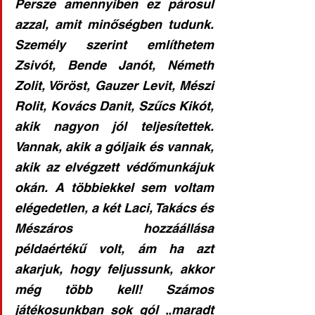
Persze amennyiben ez párosul 
azzal, amit minőségben tudunk. 
Személy szerint említhetem 
Zsivót, Bende Janót, Németh 
Zolit, Vöröst, Gauzer Levit, Mészi 
Rolit, Kovács Danit, Szűcs Kikót, 
akik nagyon jól teljesítettek. 
Vannak, akik a góljaik és vannak, 
akik az elvégzett védőmunkájuk 
okán. A többiekkel sem voltam 
elégedetlen, a két Laci, Takács és 
Mészáros hozzáállása 
példaértékű volt, ám ha azt 
akarjuk, hogy feljussunk, akkor 
még több kell! Számos 
játékosunkban sok gól „maradt 