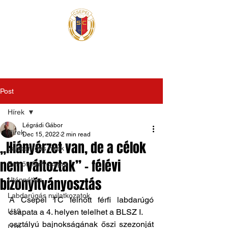
Post
Hírek
Légrádi Gábor
Hírek
Dec 15, 2022
2 min read
„Hiányérzet van, de a célok
Labdarúgás hírek
nem változtak” – félévi
Felnőtt férfi csapat
bizonyítványosztás
Utánpótlás
Labdarúgás nyilatkozatok
A Csepel TC felnőtt férfi labdarúgó 
U19
csapata a 4. helyen telelhet a BLSZ I.
osztályú bajnokságának őszi szezonját 
U16