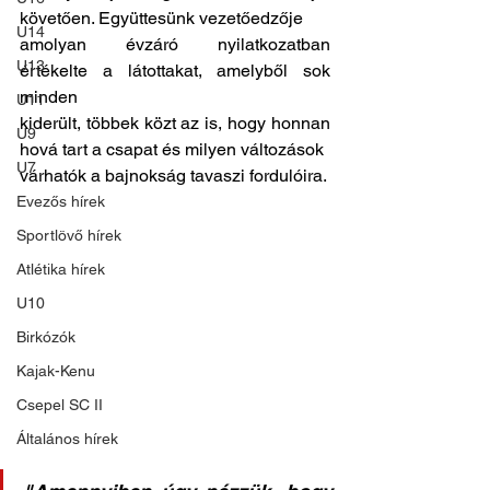
követően. Együttesünk vezetőedzője
U14
amolyan évzáró nyilatkozatban 
U13
értékelte a látottakat, amelyből sok 
minden
U11
kiderült, többek közt az is, hogy honnan 
U9
hová tart a csapat és milyen változások
U7
várhatók a bajnokság tavaszi fordulóira.
Evezős hírek
Sportlövő hírek
Atlétika hírek
U10
Birkózók
Kajak-Kenu
Csepel SC II
Általános hírek