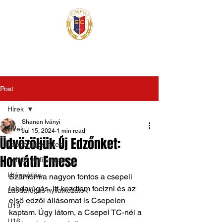
Post
Hírek
Shanen Iványi
Hírek
Jul 15, 2024
1 min read
Üdvözöljük Új Edzőnket:
Labdarúgás hírek
Horváth Emese
Felnőtt férfi csapat
Utánpótlás
Számomra nagyon fontos a csepeli 
labdarúgás, itt kezdtem focizni és az 
Labdarúgás nyilatkozatok
első edzői állásomat is Csepelen 
U19
kaptam. Úgy látom, a Csepel TC-nél a 
U16