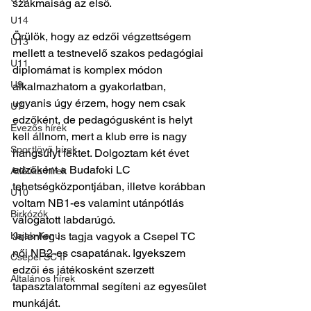
szakmaiság az első. 
U14
Örülök, hogy az edzői végzettségem 
U13
mellett a testnevelő szakos pedagógiai 
U11
diplomámat is komplex módon 
U9
alkalmazhatom a gyakorlatban, 
ugyanis úgy érzem, hogy nem csak 
U7
edzőként, de pedagógusként is helyt 
Evezős hírek
kell állnom, mert a klub erre is nagy 
Sportlövő hírek
hangsúlyt fektet. Dolgoztam két évet 
edzőként a Budafoki LC 
Atlétika hírek
tehetségközpontjában, illetve korábban 
U10
voltam NB1-es valamint utánpótlás 
Birkózók
válogatott labdarúgó. 
Kajak-Kenu
Jelenleg is tagja vagyok a Csepel TC 
női NB2-es csapatának. Igyekszem 
Csepel SC II
edzői és játékosként szerzett 
Általános hírek
tapasztalatommal segíteni az egyesület 
munkáját. 