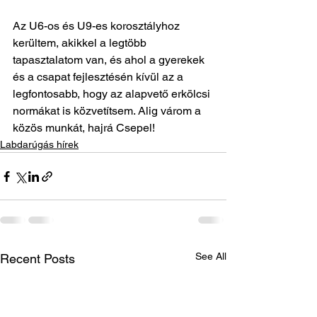
Az U6-os és U9-es korosztályhoz 
kerültem, akikkel a legtöbb 
tapasztalatom van, és ahol a gyerekek 
és a csapat fejlesztésén kívül az a 
legfontosabb, hogy az alapvető erkölcsi 
normákat is közvetítsem. Alig várom a 
közös munkát, hajrá Csepel!
Labdarúgás hírek
See All
Recent Posts