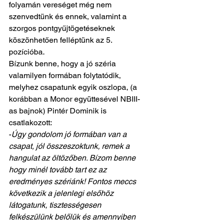
folyamán vereséget még nem 
szenvedtünk és ennek, valamint a 
szorgos pontgyűjtögetéseknek 
köszönhetően felléptünk az 5. 
pozícióba. 
Bízunk benne, hogy a jó széria 
valamilyen formában folytatódik, 
melyhez csapatunk egyik oszlopa, (a 
korábban a Monor együttesével NBIII-
as bajnok) Pintér Dominik is 
csatlakozott:
-
Úgy gondolom jó formában van a 
csapat, jól összeszoktunk, remek a 
hangulat az öltözőben. Bízom benne 
hogy minél tovább tart ez az 
eredményes szériánk! Fontos meccs 
következik a jelenlegi elsőhöz 
látogatunk, tisztességesen 
felkészülünk belőlük és amennyiben 