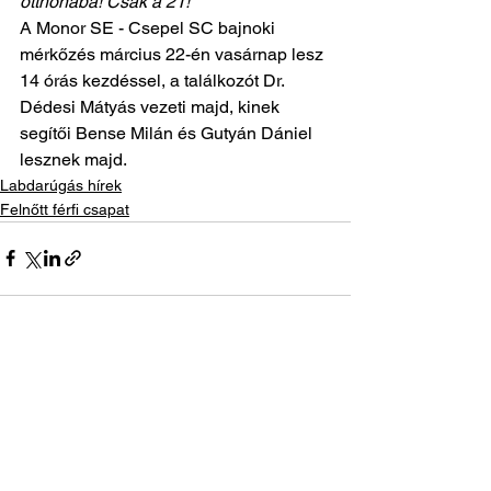
otthonába! Csak a 21!
A Monor SE - Csepel SC bajnoki 
mérkőzés március 22-én vasárnap lesz 
14 órás kezdéssel, a találkozót Dr. 
Dédesi Mátyás vezeti majd, kinek 
segítői Bense Milán és Gutyán Dániel 
lesznek majd.
Labdarúgás hírek
Felnőtt férfi csapat
See All
Recent Posts