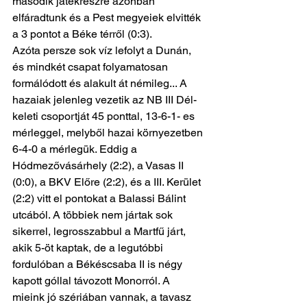
második játékrészre azonban 
elfáradtunk és a Pest megyeiek elvitték 
a 3 pontot a Béke térről (0:3). 
Azóta persze sok víz lefolyt a Dunán, 
és mindkét csapat folyamatosan 
formálódott és alakult át némileg... A 
hazaiak jelenleg vezetik az NB III Dél-
keleti csoportját 45 ponttal, 13-6-1- es 
mérleggel, melyből hazai környezetben 
6-4-0 a mérlegük. Eddig a 
Hódmezővásárhely (2:2), a Vasas II 
(0:0), a BKV Előre (2:2), és a III. Kerület 
(2:2) vitt el pontokat a Balassi Bálint 
utcából. A többiek nem jártak sok 
sikerrel, legrosszabbul a Martfű járt, 
akik 5-öt kaptak, de a legutóbbi 
fordulóban a Békéscsaba II is négy 
kapott góllal távozott Monorról. A 
mieink jó szériában vannak, a tavasz 