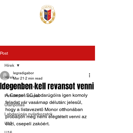
Post
Hírek
legradigabor
Hírek
Mar 21
2 min read
Idegenben kell revansot venni
Labdarúgás hírek
A Csepel SC labdarúgóira igen komoly 
Felnőtt férfi csapat
feladat vár vasárnap délután: jelesül, 
Utánpótlás
hogy a listavezető Monor otthonában 
Labdarúgás nyilatkozatok
próbáljon meg némi elégtételt venni az 
U19
őszi, csepeli zakóért.
U16