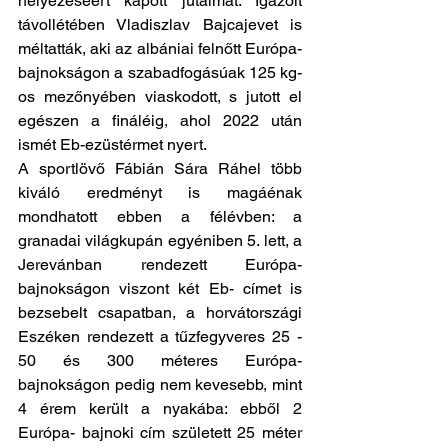
helyezéséért kapott jutalmat. Igazolt 
távollétében Vladiszlav Bajcajevet is 
méltatták, aki az albániai felnőtt Európa- 
bajnokságon a szabadfogásúak 125 kg-
os mezőnyében viaskodott, s jutott el 
egészen a fináléig, ahol 2022 után 
ismét Eb-ezüstérmet nyert. 
A sportlövő Fábián Sára Ráhel több 
kiváló eredményt is magáénak 
mondhatott ebben a félévben: a 
granadai világkupán egyéniben 5. lett, a 
Jerevánban rendezett Európa- 
bajnokságon viszont két Eb- címet is 
bezsebelt csapatban, a horvátországi 
Eszéken rendezett a tűzfegyveres 25 - 
50 és 300 méteres Európa- 
bajnokságon pedig nem kevesebb, mint 
4 érem került a nyakába: ebből 2 
Európa- bajnoki cím született 25 méter 