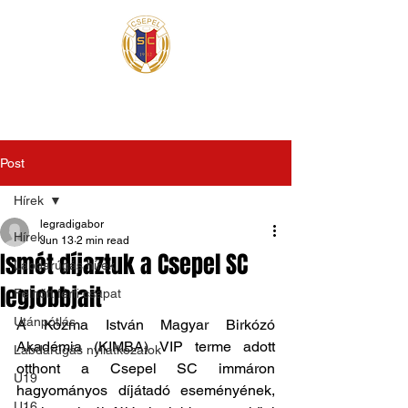
Post
Hírek
legradigabor
Hírek
Jun 13
2 min read
Ismét díjaztuk a Csepel SC
Labdarúgás hírek
legjobbjait
Felnőtt férfi csapat
Utánpótlás
A Kozma István Magyar Birkózó 
Akadémia (KIMBA) VIP terme adott 
Labdarúgás nyilatkozatok
otthont a Csepel SC immáron 
U19
hagyományos díjátadó eseményének, 
U16