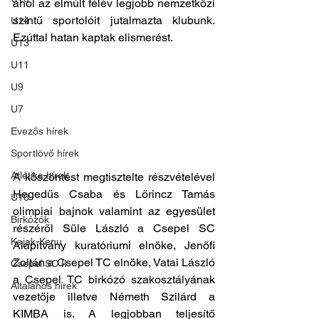
ahol az elmúlt félév legjobb nemzetközi 
szintű sportolóit jutalmazta klubunk. 
U14
Ezúttal hatan kaptak elismerést.
U13
U11
U9
U7
Evezős hírek
Sportlövő hírek
Atlétika hírek
A köszöntést megtisztelte részvételével 
Hegedűs Csaba és Lőrincz Tamás 
U10
olimpiai bajnok valamint az egyesület 
Birkózók
részéről Süle László a Csepel SC 
Kajak-Kenu
Alapítvány kuratóriumi elnöke, Jenőfi 
Zoltán a Csepel TC elnöke, Vatai László 
Csepel SC II
a Csepel TC birkózó szakosztályának 
Általános hírek
vezetője illetve Németh Szilárd a 
KIMBA is. A legjobban teljesítő 