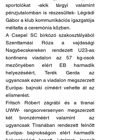
sportolókat -akik tárgyi valamint 
pénzjutalomban is részesültek- Légrádi 
Gábor a klub kommunikációs igazgatója 
méltatta a ceremónia közben. 
A Csepel SC birkózó szakosztályából 
Szenttamási Róza a vajdasági 
Nagybecskereken rendezett U23-as 
kontinens viadalon az 57 kg-osok 
mezőnyében elért EB harmadik 
helyezéséért, Terék Gerda az 
ugyancsak ezen a viadalon megszerzett 
Európa- bajnoki címéért vehette át az 
elismerést. 
Fritsch Róbert zágrábi és a tiranai 
UWW- rangsorversenyen megszerzett 
két bronzérméért valamint  az 
ugyancsak Tiranában rendezett felnőtt 
Európa- bajnokságon elért harmadik 