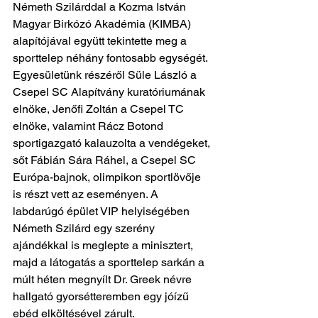
Németh Szilárddal a Kozma István 
Magyar Birkózó Akadémia (KIMBA) 
alapítójával együtt tekintette meg a 
sporttelep néhány fontosabb egységét. 
Egyesületünk részéről Süle László a 
Csepel SC Alapítvány kuratóriumának 
elnöke, Jenőfi Zoltán a Csepel TC 
elnöke, valamint Rácz Botond 
sportigazgató kalauzolta a vendégeket, 
sőt Fábián Sára Ráhel, a Csepel SC 
Európa-bajnok, olimpikon sportlövője 
is részt vett az eseményen. A 
labdarúgó épület VIP helyiségében 
Németh Szilárd egy szerény 
ajándékkal is meglepte a minisztert, 
majd a látogatás a sporttelep sarkán a 
múlt héten megnyílt Dr. Greek névre 
hallgató gyorsétteremben egy jóízű 
ebéd elköltésével zárult.