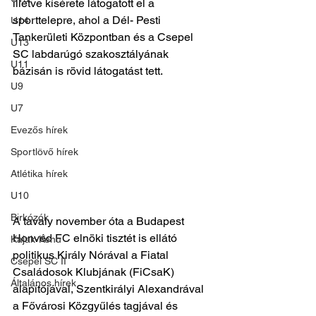
illetve kísérete látogatott el a 
sporttelepre, ahol a Dél- Pesti 
U14
Tankerületi Központban és a Csepel 
U13
SC labdarúgó szakosztályának 
U11
bázisán is rövid látogatást tett. 
U9
U7
Evezős hírek
Sportlövő hírek
Atlétika hírek
U10
Birkózók
A tavaly november óta a Budapest 
Honvéd FC elnöki tisztét is ellátó 
Kajak-Kenu
politikus Király Nórával a Fiatal 
Csepel SC II
Családosok Klubjának (FiCsaK) 
Általános hírek
alapítójával, Szentkirályi Alexandrával 
a Fővárosi Közgyűlés tagjával és 