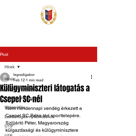
Post
Hírek
legradigabor
Hírek
Feb 12
1 min read
Külügyminiszteri látogatás a
Labdarúgás hírek
Csepel SC-nél
Felnőtt férfi csapat
Utánpótlás
Nem mindennapi vendég érkezett a 
Csepel SC Béke téri sporttelepére. 
Labdarúgás nyilatkozatok
Szijjártó Péter, Magyarország 
U19
külgazdasági és külügyminisztere 
U16