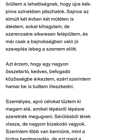
örültem a lehetőségnek, hogy újra kék-
piros színekben játszhatok. Sajnos az 
elmúlt két évben két műtéten is 
átestem, sokat kihagytam, de 
szerencsére sikeresen felépültem, és 
már csak a bajnokságban való jó 
szereplés lebeg a szemem előtt.
Azt érzem, hogy egy nagyon 
összetartó, kedves, befogadó 
közösségbe érkeztem, ezért szerintem 
hamar be is tudtam illeszkedni.
Személyes, apró célokat tűztem ki 
magam elé, amiket lépésről lépésre 
szeretnék megugrani. Sérülésből térek 
vissza, de nagyon bizakodó vagyok. 
Szerintem több van bennünk, mint a 
biztos bentmaradás, de ezt majd a 