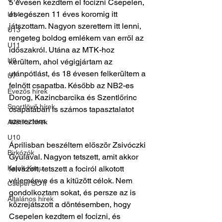
5 évesen kezdtem el focizni Csepelen, 
és egészen 11 éves koromig itt 
U14
játszottam. Nagyon szerettem itt lenni, 
U13
rengeteg boldog emlékem van erről az 
U11
időszakról. Utána az MTK-hoz 
U9
kerültem, ahol végigjártam az 
utánpótlást, és 18 évesen felkerültem a 
U7
felnőtt csapatba. Később az NB2-es 
Evezős hírek
Dorog, Kazincbarcika és Szentlőrinc 
Sportlövő hírek
csapatában is számos tapasztalatot 
szereztem.
Atlétika hírek
U10
Áprilisban beszéltem először Zsivóczki 
Birkózók
Gyulával. Nagyon tetszett, amit akkor 
Kajak-Kenu
felvázolt, tetszett a fociról alkotott 
véleménye és a kitűzött célok. Nem 
Csepel SC II
gondolkoztam sokat, és persze az is 
Általános hírek
közrejátszott a döntésemben, hogy 
Csepelen kezdtem el focizni, és 