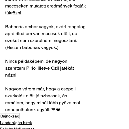
meccseken mutatott eredmények fogják 
tükrözni.
Babonás ember vagyok, ezért rengeteg 
apró rituálém van meccsek előtt, de 
ezeket nem szeretném megosztani. 
(Hiszen babonás vagyok.)
Nincs példaképem, de nagyon 
szerettem Pirlo, illetve Özil játékát 
nézni.
Nagyon várom már, hogy a csepeli 
szurkolók előtt játszhassak, és 
remélem, hogy minél több győzelmet 
ünnepelhetünk együtt. 💙❤️
Bajnokság
Labdarúgás hírek