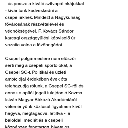
- és persze a kiváló szilvapálinkájukkal 
- kívántunk kedveskedni a 
csepelieknek. Mindezt a Nagykunság 
fővárosának részvételével és 
védnökségével, F. Kovács Sándor 
karcagi országgyűlési képviselő úr 
vezette volna a főzőbrigádot.
Csepel polgármestere nem először 
sérti meg a csepeli sportolókat, a 
Csepel SC-t. Politikai és üzleti 
ambíciójai érdekében évek óta 
telehazudja rólunk, a Csepel SC-ről és 
annak alapítói jogait tulajdonló Kozma 
István Magyar Birkózó Akadémiáról - 
véleményünk közlését figyelmen kívül 
hagyva, megtagadva, letiltva -  a 
baloldali médiát és a csepeli 
közpénzen fenntartott, hivatalos, 