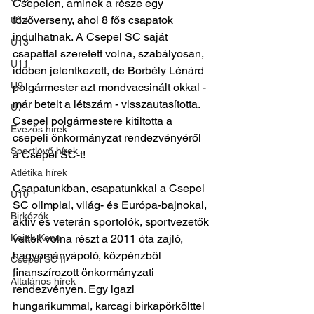
Csepelen, aminek a része egy 
főzőverseny, ahol 8 fős csapatok 
U14
indulhatnak. A Csepel SC saját 
U13
csapattal szeretett volna, szabályosan, 
U11
időben jelentkezett, de Borbély Lénárd 
U9
polgármester azt mondvacsinált okkal - 
már betelt a létszám - visszautasította. 
U7
Csepel polgármestere kitiltotta a 
Evezős hírek
csepeli önkormányzat rendezvényéről 
Sportlövő hírek
a Csepel SC-t!
Atlétika hírek
Csapatunkban, csapatunkkal a Csepel 
U10
SC olimpiai, világ- és Európa-bajnokai, 
Birkózók
aktív és veterán sportolók, sportvezetők 
Kajak-Kenu
vettek volna részt a 2011 óta zajló, 
hagyományápoló, közpénzből 
Csepel SC II
finanszírozott önkormányzati 
Általános hírek
rendezvényen. Egy igazi 
hungarikummal, karcagi birkapörkölttel 