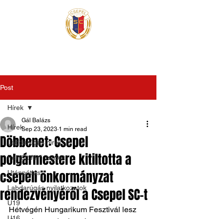
Post
Hírek
Gál Balázs
Hírek
Sep 23, 2023
1 min read
Döbbenet: Csepel
Labdarúgás hírek
polgármestere kitiltotta a
Felnőtt férfi csapat
csepeli önkormányzat
Utánpótlás
Labdarúgás nyilatkozatok
rendezvényéről a Csepel SC-t
U19
Hétvégén Hungarikum Fesztivál lesz 
U16