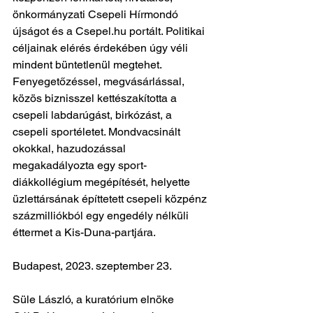
önkormányzati Csepeli Hírmondó 
újságot és a Csepel.hu portált. Politikai 
céljainak elérés érdekében úgy véli 
mindent büntetlenül megtehet. 
Fenyegetőzéssel, megvásárlással, 
közös biznisszel kettészakította a 
csepeli labdarúgást, birkózást, a 
csepeli sportéletet. Mondvacsinált 
okokkal, hazudozással 
megakadályozta egy sport-
diákkollégium megépítését, helyette 
üzlettársának építtetett csepeli közpénz 
százmilliókból egy engedély nélküli 
éttermet a Kis-Duna-partjára.
Budapest, 2023. szeptember 23.
Süle László, a kuratórium elnöke