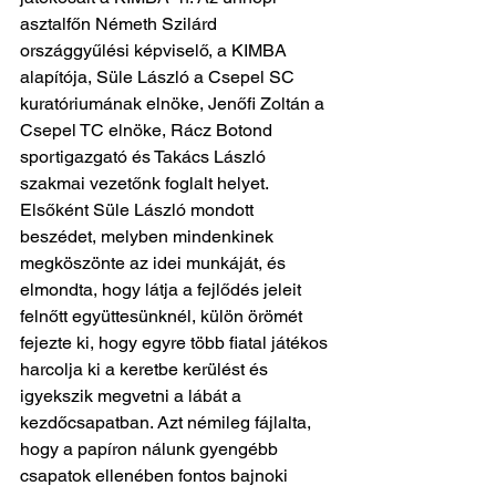
asztalfőn Németh Szilárd 
országgyűlési képviselő, a KIMBA 
alapítója, Süle László a Csepel SC 
kuratóriumának elnöke, Jenőfi Zoltán a 
Csepel TC elnöke, Rácz Botond 
sportigazgató és Takács László 
szakmai vezetőnk foglalt helyet. 
Elsőként Süle László mondott 
beszédet, melyben mindenkinek 
megköszönte az idei munkáját, és 
elmondta, hogy látja a fejlődés jeleit 
felnőtt együttesünknél, külön örömét 
fejezte ki, hogy egyre több fiatal játékos 
harcolja ki a keretbe kerülést és 
igyekszik megvetni a lábát a 
kezdőcsapatban. Azt némileg fájlalta, 
hogy a papíron nálunk gyengébb 
csapatok ellenében fontos bajnoki 