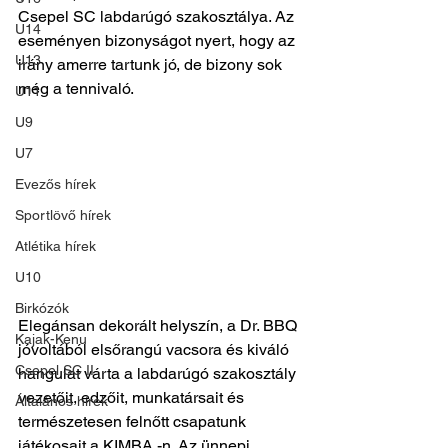
Csepel SC labdarúgó szakosztálya. Az 
U14
eseményen bizonyságot nyert, hogy az 
U13
irány amerre tartunk jó, de bizony sok 
még a tennivaló.
U11
U9
U7
Evezős hírek
Sportlövő hírek
Atlétika hírek
U10
Birkózók
Elegánsan dekorált helyszín, a Dr. BBQ 
Kajak-Kenu
jóvoltából elsőrangú vacsora és kiváló 
Csepel SC II
hangulat várta a labdarúgó szakosztály 
vezetőit, edzőit, munkatársait és 
Általános hírek
természetesen felnőtt csapatunk 
játékosait a KIMBA -n. Az ünnepi 