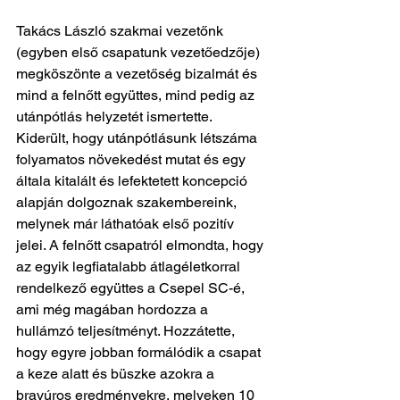
Takács László szakmai vezetőnk 
(egyben első csapatunk vezetőedzője) 
megköszönte a vezetőség bizalmát és 
mind a felnőtt együttes, mind pedig az 
utánpótlás helyzetét ismertette. 
Kiderült, hogy utánpótlásunk létszáma 
folyamatos növekedést mutat és egy 
általa kitalált és lefektetett koncepció 
alapján dolgoznak szakembereink, 
melynek már láthatóak első pozitív 
jelei. A felnőtt csapatról elmondta, hogy 
az egyik legfiatalabb átlagéletkorral 
rendelkező együttes a Csepel SC-é, 
ami még magában hordozza a 
hullámzó teljesítményt. Hozzátette, 
hogy egyre jobban formálódik a csapat 
a keze alatt és büszke azokra a 
bravúros eredményekre, melyeken 10 