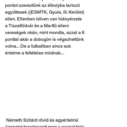
pontot szereztünk az élbolyba tartozó 
együttesek ((ESMTK, Gyula, III. Kerület) 
ellen. Ellenben bőven van hiányérzete 
a Tiszaföldvár és a Martfű elleni 
vereségek okán, mint mondta, azzal a 6 
ponttal akár a dobogón is végezhettünk 
volna... De a futballban sincs sok 
értelme a feltételes módnak...
 Németh Szilárd rövid és egyértelmű 
üzenetet fogalmazott meg a csapat felé: 