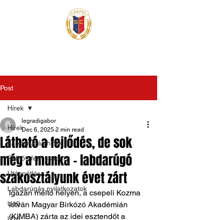
Post
Hírek
legradigabor
Hírek
Dec 6, 2025
2 min read
Látható a fejlődés, de sok
Labdarúgás hírek
még a munka - labdarúgó
Felnőtt férfi csapat
szakosztályunk évet zárt
Utánpótlás
Labdarúgás nyilatkozatok
Igazán méltó helyen, a csepeli Kozma 
U19
István Magyar Birkózó Akadémián 
(KIMBA) zárta az idei esztendőt a 
U16