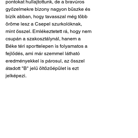
pontokat hullajtottunk, de a bravúros 
győzelmekre bizony nagyon büszke és 
bízik abban, hogy tavasszal még több 
öröme lesz a Csepel szurkolóknak, 
mint ősszel. Emlékeztetett rá, hogy nem 
csupán a szakosztálynál, hanem a 
Béke téri sporttelepen is folyamatos a 
fejlődés, ami már szemmel látható 
eredményekkel is párosul, az ősszel 
átadott "B" jelű öltözőépület is ezt 
jelképezi. 