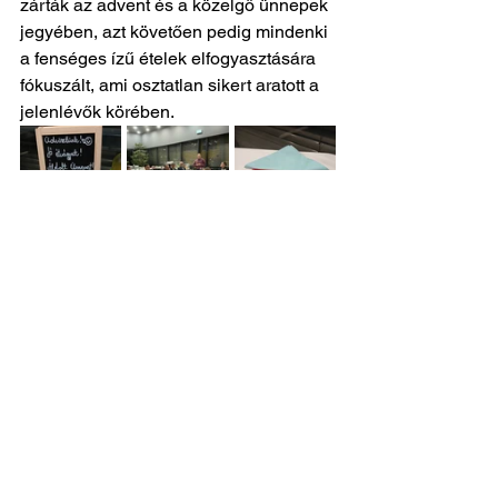
zárták az advent és a közelgő ünnepek 
jegyében, azt követően pedig mindenki 
a fenséges ízű ételek elfogyasztására 
fókuszált, ami osztatlan sikert aratott a 
jelenlévők körében.
Labdarúgás hírek
Felnőtt férfi csapat