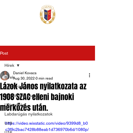
Post
Hírek
Daniel Kovacs
Hírek
Aug 30, 2022
0 min read
Lázok János nyilatkozata az
Labdarúgás hírek
1908 SZAC elleni bajnoki
Felnőtt férfi csapat
mérkőzés után.
Utánpótlás
Labdarúgás nyilatkozatok
U19
https://video.wixstatic.com/video/9399d8_b0
c3f9c2bac7428b88eab1d736970b6d/1080p/
U16