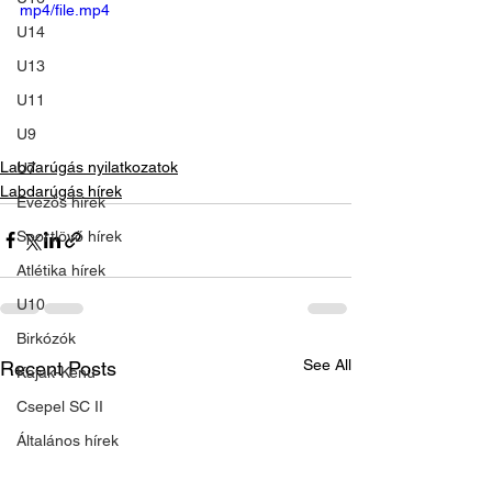
mp4/file.mp4
U14
U13
U11
U9
Labdarúgás nyilatkozatok
U7
Labdarúgás hírek
Evezős hírek
Sportlövő hírek
Atlétika hírek
U10
Birkózók
See All
Recent Posts
Kajak-Kenu
Csepel SC II
Általános hírek