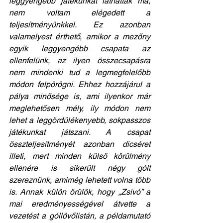
leggyengébb játékunkat láthatták ma, 
nem voltam elégedett a 
teljesítményünkkel. Ez azonban 
valamelyest érthető, amikor a mezőny 
egyik leggyengébb csapata az 
ellenfelünk, az ilyen összecsapásra 
nem mindenki tud a legmegfelelőbb 
módon felpörögni. Ehhez hozzájárul a 
pálya minősége is, ami ilyenkor már 
meglehetősen mély, ily módon nem 
lehet a leggördülékenyebb, sokpasszos 
játékunkat játszani. A csapat 
összteljesítményét azonban dicséret 
illeti, mert minden külső körülmény 
ellenére is sikerült négy gólt 
szereznünk, amimég lehetett volna több 
is. Annak külön örülök, hogy „Zsivó” a 
mai eredményességével átvette a 
vezetést a góllövőlistán, a példamutató 