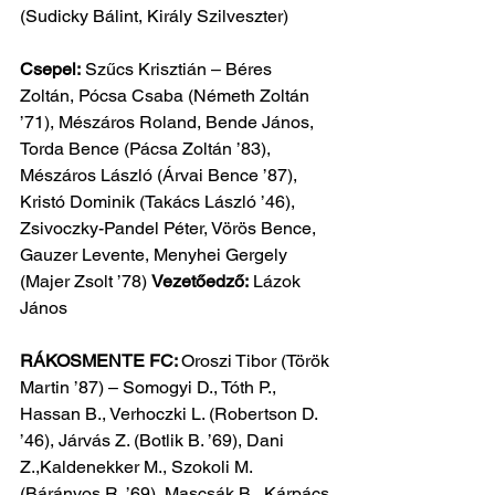
(Sudicky Bálint, Király Szilveszter)
Csepel:
 Szűcs Krisztián – Béres 
Zoltán, Pócsa Csaba (Németh Zoltán 
’71), Mészáros Roland, Bende János, 
Torda Bence (Pácsa Zoltán ’83), 
Mészáros László (Árvai Bence ’87), 
Kristó Dominik (Takács László ’46), 
Zsivoczky-Pandel Péter, Vörös Bence, 
Gauzer Levente, Menyhei Gergely 
(Majer Zsolt ’78) 
Vezetőedző:
 Lázok 
János
RÁKOSMENTE FC: 
Oroszi Tibor (Török 
Martin ’87)
– Somogyi D., Tóth P., 
Hassan B., Verhoczki L. (Robertson D. 
’46), Járvás Z. (Botlik B. ’69), Dani 
Z.,Kaldenekker M., Szokoli M. 
(Bárányos R. ’69), Mascsák B., Kárpács 