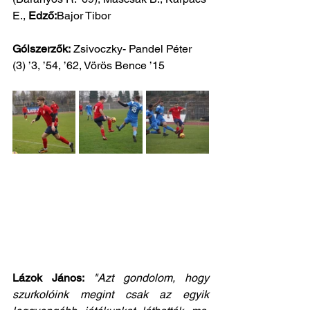
E., 
Edző:
Bajor Tibor
Gólszerzők:
 Zsivoczky- Pandel Péter 
(3) ’3, ’54, ’62, Vörös Bence ’15
Lázok János: 
"Azt gondolom, hogy 
szurkolóink megint csak az egyik 