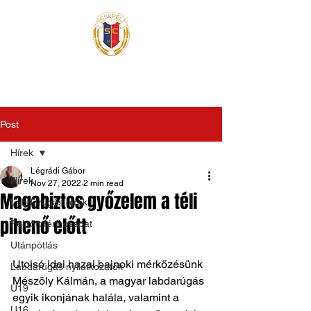
Post
Hírek
Légrádi Gábor
Hírek
Nov 27, 2022
2 min read
Magabiztos győzelem a téli
Labdarúgás hírek
pihenő előtt
Felnőtt férfi csapat
Utánpótlás
Utolsó idei hazai bajnoki mérkőzésünk 
Labdarúgás nyilatkozatok
Mészöly Kálmán, a magyar labdarúgás 
U19
egyik ikonjának halála, valamint a 
U16