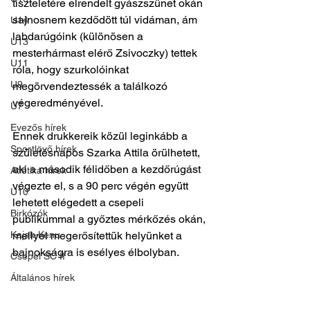
tiszteletére elrendelt gyászszünet okán 
sajnosnem kezdődött túl vidáman, ám 
U14
labdarúgóink (különösen a 
U13
mesterhármast elérő Zsivoczky) tettek 
U11
róla, hogy szurkolóinkat 
U9
megörvendeztessék a találkozó 
végeredményével.
U7
Evezős hírek
Ennek drukkereik közül leginkább a 
Sportlövő hírek
születésnapos Szarka Attila örülhetett, 
aki a második félidőben a kezdőrúgást 
Atlétika hírek
végezte el, s a 90 perc végén együtt 
U10
lehetett elégedett a csepeli 
Birkózók
publikummal a győztes mérkőzés okán, 
Kajak-Kenu
mellyel megerősítettük helyünket a 
bajnokságra is esélyes élbolyban.
Csepel SC II
Általános hírek