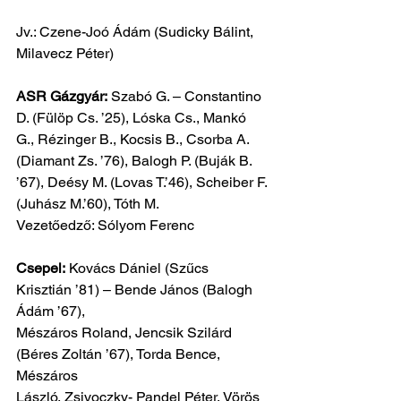
Jv.: Czene-Joó Ádám (Sudicky Bálint, 
Milavecz Péter)
ASR Gázgyár:
 Szabó G. – Constantino 
D. (Fülöp Cs. ’25), Lóska Cs., Mankó
G., Rézinger B., Kocsis B., Csorba A. 
(Diamant Zs. ’76), Balogh P. (Buják B.
’67), Deésy M. (Lovas T.’46), Scheiber F. 
(Juhász M.’60), Tóth M.
Vezetőedző: Sólyom Ferenc
Csepel:
 Kovács Dániel (Szűcs 
Krisztián ’81) – Bende János (Balogh 
Ádám ’67),
Mészáros Roland, Jencsik Szilárd 
(Béres Zoltán ’67), Torda Bence, 
Mészáros
László, Zsivoczky- Pandel Péter, Vörös 