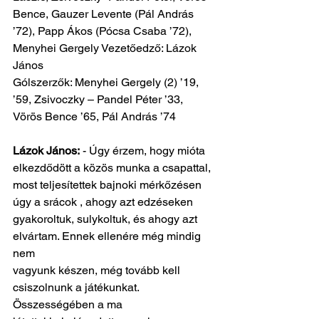
Bence, Gauzer Levente (Pál András
’72), Papp Ákos (Pócsa Csaba ’72), 
Menyhei Gergely Vezetőedző: Lázok 
János
Gólszerzők: Menyhei Gergely (2) ’19, 
’59, Zsivoczky – Pandel Péter ’33,
Vörös Bence ’65, Pál András ’74
Lázok János:
 - Úgy érzem, hogy mióta 
elkezdődött a közös munka a csapattal,
most teljesítettek bajnoki mérkőzésen 
úgy a srácok , ahogy azt edzéseken
gyakoroltuk, sulykoltuk, és ahogy azt 
elvártam. Ennek ellenére még mindig 
nem
vagyunk készen, még tovább kell 
csiszolnunk a játékunkat. 
Összességében a ma