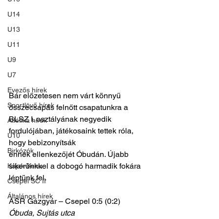
U14
U13
U11
U9
U7
Evezős hírek
Bár előzetesen nem várt könnyű 
Sportlövő hírek
összecsapás felnőtt csapatunkra a 
BLSZ I. osztályának negyedik 
Atlétika hírek
fordulójában, játékosaink tettek róla, 
U10
hogy bebizonyítsák
Birkózók
ennek ellenkezőjét Óbudán. Újabb 
sikerünkkel a dobogó harmadik fokára
Kajak-Kenu
léptünk fel.
Csepel SC II
Általános hírek
ASR Gázgyár – Csepel 0:5 (0:2)
Óbuda, Sujtás utca