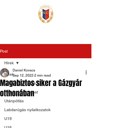
Post
Hírek
Daniel Kovacs
Hírek
Sep 12, 2022
2 min read
Magabiztos siker a Gázgyár
Labdarúgás hírek
otthonában
Felnőtt férfi csapat
Utánpótlás
Labdarúgás nyilatkozatok
U19
U16