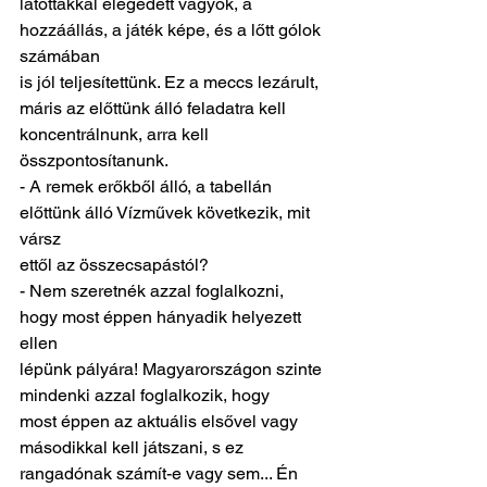
látottakkal elégedett vagyok, a 
hozzáállás, a játék képe, és a lőtt gólok 
számában
is jól teljesítettünk. Ez a meccs lezárult, 
máris az előttünk álló feladatra kell
koncentrálnunk, arra kell 
összpontosítanunk.
- A remek erőkből álló, a tabellán 
előttünk álló Vízművek következik, mit 
vársz
ettől az összecsapástól?
- Nem szeretnék azzal foglalkozni, 
hogy most éppen hányadik helyezett 
ellen
lépünk pályára! Magyarországon szinte 
mindenki azzal foglalkozik, hogy
most éppen az aktuális elsővel vagy 
másodikkal kell játszani, s ez
rangadónak számít-e vagy sem... Én 