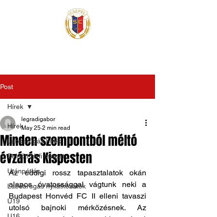
Post
Hírek
legradigabor
Hírek
May 25
2 min read
Minden szempontból méltó
Labdarúgás hírek
évzárás Kispesten
Felnőtt férfi csapat
Utánpótlás
Az eddigi rossz tapasztalatok okán 
alapos óvatossággal vágtunk neki a 
Labdarúgás nyilatkozatok
Budapest Honvéd FC II elleni tavaszi 
U19
utolsó bajnoki mérkőzésnek. Az 
U16