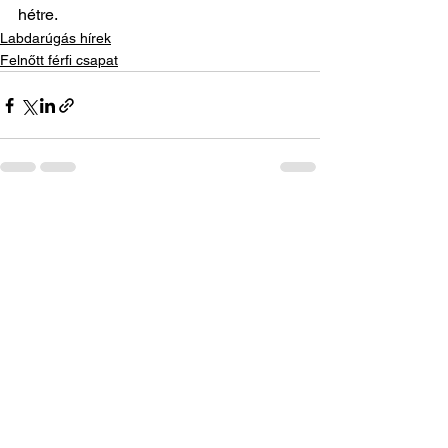
hétre.
Labdarúgás hírek
Felnőtt férfi csapat
See All
Recent Posts