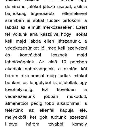
domináns játékot játszó csapat, akik a 
bajnokság legerősebb  ellenfeleivel 
szemben is sokat tudták birtokolni a 
labdát az elmúlt mérkőzéseken. Ezért 
fel voltunk arra készülve hogy  sokat 
kell majd labda ellen játszanunk, a 
védekezésünket jól meg kell szervezni 
és kontrákból lesznek majd 
lehetőségeink. Az első 10 percben 
akadtak nehézségeink, a szélén két 
három alkalommal meg tudtak minket 
bontani és tengelyből is eljutottak egy 
lövőhelyzetig. Ezt követően a 
védekezésünk jobban működött, 
átmenetből pedig több alkalommal is 
felértünk az ellenfél kapuja elé, 
melyekből két gólt tudtunk szerezni 
illetve három további komoly 