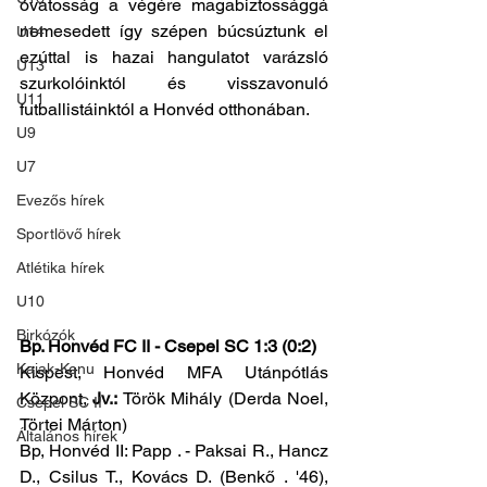
óvatosság a végére magabiztossággá 
nemesedett így szépen búcsúztunk el 
U14
ezúttal is hazai hangulatot varázsló 
U13
szurkolóinktól és visszavonuló 
U11
futballistáinktól a Honvéd otthonában.
U9
U7
Evezős hírek
Sportlövő hírek
Atlétika hírek
U10
Birkózók
Bp. Honvéd FC II - Csepel SC 1:3 (0:2)
Kajak-Kenu
Kispest, Honvéd MFA Utánpótlás 
Központ, 
Jv.:
 Török Mihály (Derda Noel, 
Csepel SC II
Törtei Márton)
Általános hírek
Bp, Honvéd II: Papp . - Paksai R., Hancz 
D., Csilus T., Kovács D. (Benkő . '46), 