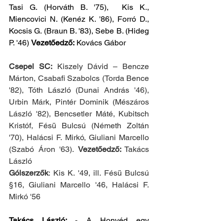
Tasi G. (Horváth B. '75),  Kis K., 
Miencovici N. (Kenéz K. '86), Forró D., 
Kocsis G. (Braun B. '83), Sebe B. (Hideg 
P. '46) 
Vezetőedző:
 Kovács Gábor
Csepel SC:
 Kiszely Dávid – Bencze 
Márton, Csabafi Szabolcs (Torda Bence 
'82), Tóth László (Dunai András '46), 
Urbin Márk, Pintér Dominik (Mészáros 
László '82), Bencsetler Máté, Kubitsch 
Kristóf, Fésü Bulcsú (Németh Zoltán 
'70), Halácsi F. Mirkó, Giuliani Marcello 
(Szabó Áron '63). 
Vezetőedző:
 Takács 
László
Gólszerzők
: Kis K. '49, ill. Fésü Bulcsú 
§16, Giuliani Marcello '46, Halácsi F. 
Mirkó '56
Takács László: 
- A Honvéd egy 