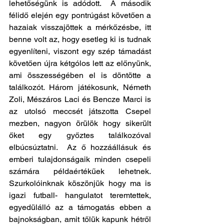
lehetőségünk is adódott.  A második 
félidő elején egy pontrúgást követően a 
hazaiak visszajöttek a mérkőzésbe, itt 
benne volt az, hogy esetleg ki is tudnak 
egyenlíteni, viszont egy szép támadást 
követően újra kétgólos lett az előnyünk, 
ami összességében el is döntötte a 
találkozót. Három játékosunk, Németh 
Zoli, Mészáros Laci és Bencze Marci is 
az utolsó meccsét játszotta Csepel 
mezben, nagyon örülök hogy sikerült 
őket egy győztes találkozóval 
elbúcsúztatni.  Az ő hozzáállásuk és 
emberi tulajdonságaik minden csepeli 
számára példaértékűek lehetnek. 
Szurkolóinknak köszönjük hogy ma is 
igazi futball- hangulatot teremtettek, 
egyedülálló az a támogatás ebben a 
bajnokságban, amit tőlük kapunk hétről 