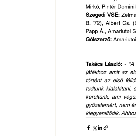
Mirkó, Pintér Domini
Szegedi VSE:
 Zelma
B. ’72), Albert Cs. 
Papp Á., Amariutei S
Gólszerző:
 Amariutei
Takács László:
 - 
“A
játékhoz amit az el
történt az első fél
tudtunk kialakítani,
kerültünk, ami végül
győzelemért, nem ér
kiegyenlítődik. Ahhoz