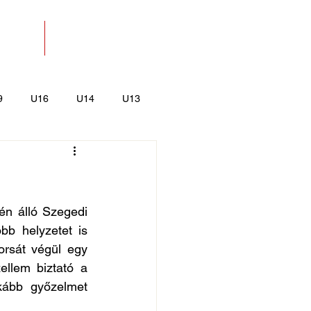
SOLAT
BOLT
9
U16
U14
U13
k
Kajak-Kenu
n álló Szegedi 
b helyzetet is 
orsát végül egy 
llem biztató a 
kább győzelmet 