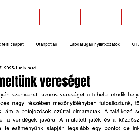
SZAKOSZTÁLYOK
EGYESÜLETEK
PÁLYABÉRLÉS
KAPC
 férfi csapat
Utánpótlás
Labdarúgás nyilatkozatok
U1
7, 2025
1 min read
 hírek
Sportlövő hírek
Atlétika hírek
U10
Birkózó
eltünk vereséget
yán szenvedett szoros vereséget a tabella ötödik helyé
és nagy részében mezőnyfölényben futballoztunk, töb
nk, ám a befejezések ezúttal elmaradtak. A találkozó s
el a vendégek javára. A mutatott játék és a küzdősze
 a teljesítményünk alapján legalább egy pontot de in