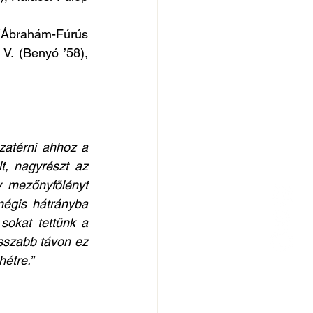
(Ábrahám-Fúrús 
V. (Benyó ’58), 
atérni ahhoz a 
, nagyrészt az 
y mezőnyfölényt 
mégis hátrányba 
sokat tettünk a 
szabb távon ez 
hétre.”