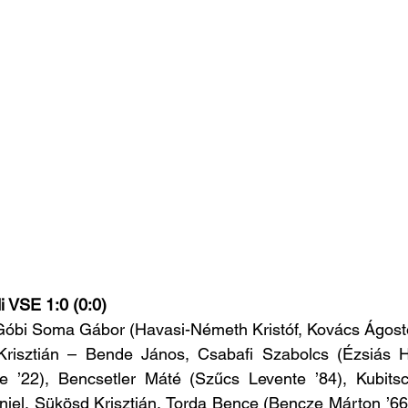
 VSE 1:0 (0:0)
 Góbi Soma Gábor (Havasi-Németh Kristóf, Kovács Ágost
Krisztián – Bende János, Csabafi Szabolcs (Ézsiás Hu
 ’22), Bencsetler Máté (Szűcs Levente ’84), Kubitsch
ániel, Sükösd Krisztián, Torda Bence (Bencze Márton ’66)