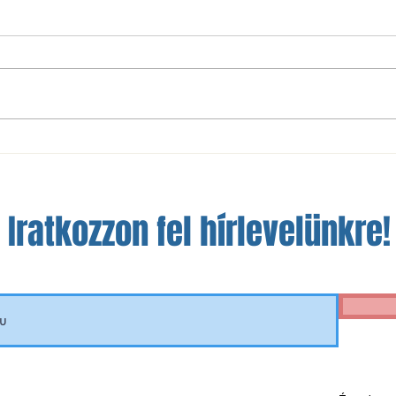
Gyász: elhunyt Melis Zoltán
MOL 
továb
Iratkozzon fel hírlevelünkre!