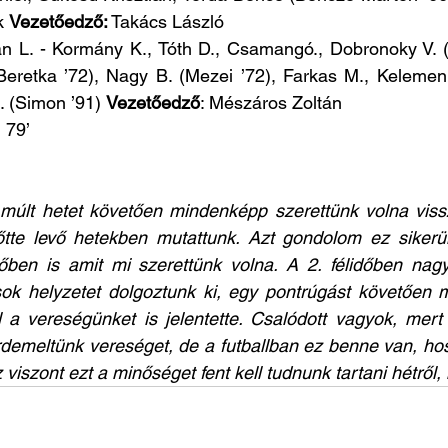
k 
Vezetőedző:
 Takács László
n L. - Kormány K., Tóth D., Csamangó., Dobronoky V. 
(Beretka ’72), Nagy B. (Mezei ’72), Farkas M., Kelemen 
. (Simon ’91) 
Vezetőedző
: Mészáros Zoltán
 79’
 múlt hetet követően mindenképp szerettünk volna vissz
őtte levő hetekben mutattunk. Azt gondolom ez sikerült
időben is amit mi szerettünk volna. A 2. félidőben nag
 sok helyzetet dolgoztunk ki, egy pontrúgást követően 
 a vereségünket is jelentette. Csalódott vagyok, mert 
demeltünk vereséget, de a futballban ez benne van, hos
 viszont ezt a minőséget fent kell tudnunk tartani hétről, 