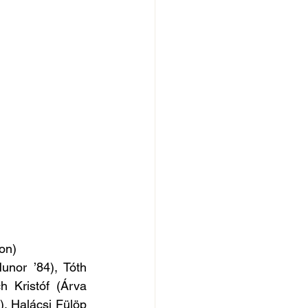
on)
nor ’84), Tóth 
 Kristóf (Árva 
, Halácsi Fülöp 