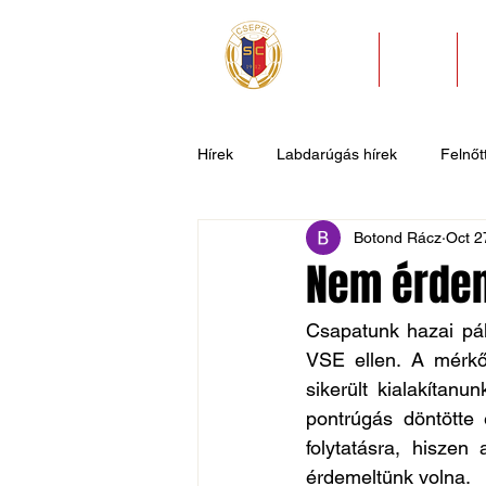
HÍREK
KLUB
Hírek
Labdarúgás hírek
Felnőtt
Botond Rácz
Oct 2
U11
U9
U7
Evezős
Nem érdem
Csepel SC II
Általános hírek
Csapatunk hazai pál
VSE ellen. A mérkőz
sikerült kialakítanu
pontrúgás döntötte 
folytatásra, hiszen
érdemeltünk volna.