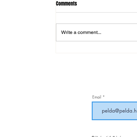
Comments
Write a comment...
NB III: kemény próbatétel
következik Monoron
Email