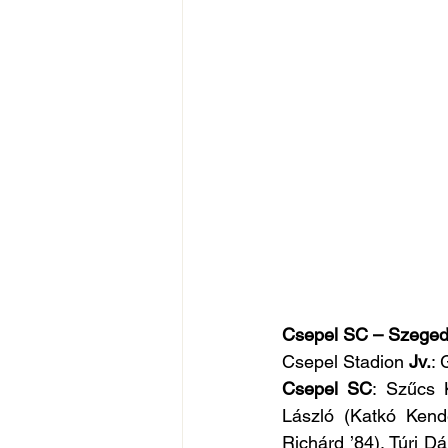
Csepel SC – Szegedi
Csepel Stadion 
Jv.
:
Csepel SC
: Szűcs 
László (Katkó Kende
Richárd ’84), Túri D