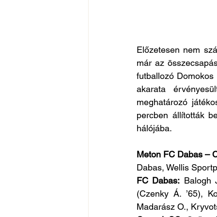
Előzetesen nem szá
már az összecsapás
futballozó Domokos 
akarata érvényesü
meghatározó játékos
percben állították 
hálójába.
Meton FC Dabas – Cs
Dabas, Wellis Sportp
FC Dabas:
 Balogh J
(Czenky Á. ’65), Ko
Madarász O., Kryvots