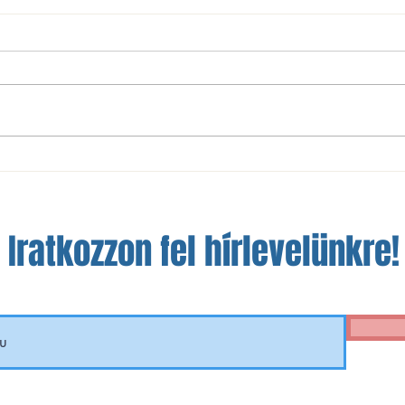
NBIII: nem sikerült a bravúr
A szá
Óbudán
a fej
Iratkozzon fel hírlevelünkre!