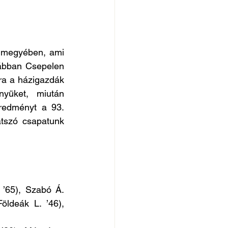
 megyében, ami 
ábban Csepelen 
ra a házigazdák 
yüket, miután 
redményt a 93. 
átszó csapatunk 
 ’65), Szabó Á. 
ldeák L. ’46), 