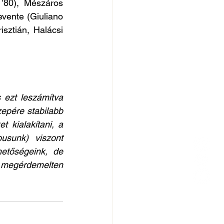
’80), Mészáros 
vente (Giuliano 
sztián, Halácsi 
ezt leszámítva 
epére stabilabb 
 kialakítani, a 
usunk) viszont 
etőségeink, de 
s megérdemelten 