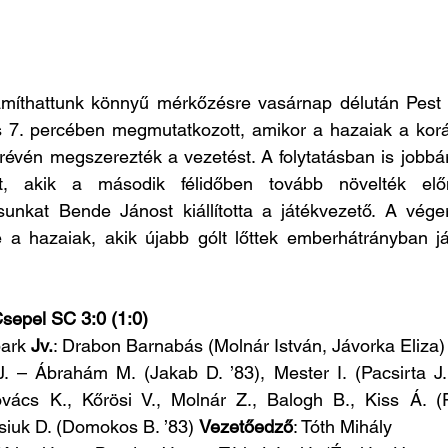
míthattunk könnyű mérkőzésre vasárnap délután Pest
 7. percében megmutatkozott, amikor a hazaiak a kor
révén megszerezték a vezetést. A folytatásban is jobbá
lt, akik a második félidőben tovább növelték előn
unkat Bende Jánost kiállította a játékvezető. A vége
be a hazaiak, akik újabb gólt lőttek emberhátrányban j
epel SC 3:0 (1:0)
ark 
Jv.
: Drabon Barnabás (Molnár István, Jávorka Eliza)
. – Ábrahám M. (Jakab D. ’83), Mester I. (Pacsirta J.
vács K., Kőrösi V., Molnár Z., Balogh B., Kiss Á. (Fö
iuk D. (Domokos B. ’83) 
Vezetőedző
: Tóth Mihály