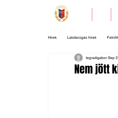
HÍREK
KLUB
Hírek
Labdarúgás hírek
Felnőtt
legradigabor
Sep 2
U11
U9
U7
Evezős
Nem jött k
Csepel SC II
Általános hírek