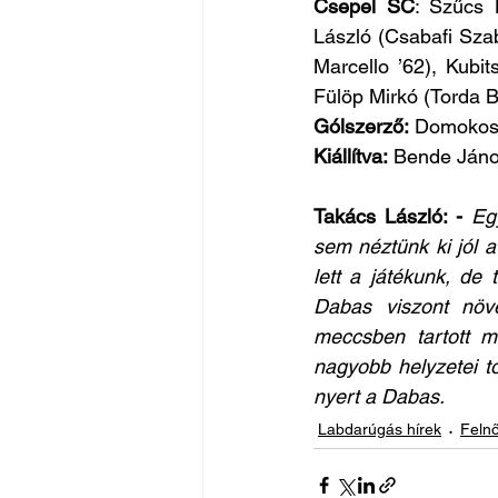
Csepel SC
: Szűcs 
László (Csabafi Szab
Marcello ’62), Kubit
Fülöp Mirkó (Torda B
Gólszerző:
 Domokos 
Kiállítva:
 Bende Jáno
Takács László: - 
Eg
sem néztünk ki jól a
lett a játékunk, de 
Dabas viszont növe
meccsben tartott mi
nagyobb helyzetei t
nyert a Dabas.
Labdarúgás hírek
Felnő