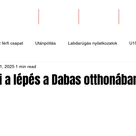
SZAKOSZTÁLYOK
EGYESÜLETEK
PÁLYABÉRLÉS
KAPC
 férfi csapat
Utánpótlás
Labdarúgás nyilatkozatok
U1
1, 2025
1 min read
 hírek
Sportlövő hírek
Atlétika hírek
U10
Birkózó
i a lépés a Dabas otthonába