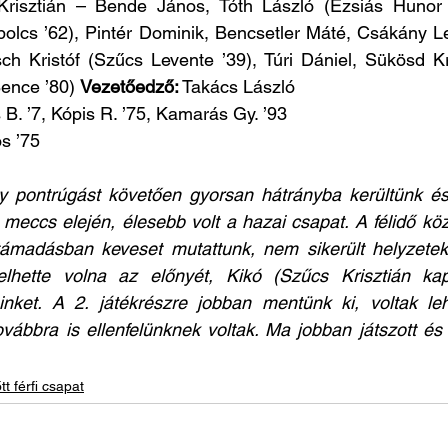
Krisztián – Bende János, Tóth László (Ézsiás Hunor 
olcs ’62), Pintér Dominik, Bencsetler Máté, Csákány Le
sch Kristóf (Szűcs Levente ’39), Túri Dániel, Sükösd Kri
ence ’80) 
Vezetőedző:
 Takács László
B. ’7, Kópis R. ’75, Kamarás Gy. ’93
s ’75
y pontrúgást követően gyorsan hátrányba kerültünk és 
 meccs elején, élesebb volt a hazai csapat. A félidő köz
támadásban keveset mutattunk, nem sikerült helyzeteket
lhette volna az előnyét, Kikó (Szűcs Krisztián kap
nket. A 2. játékrészre jobban mentünk ki, voltak leh
ovábbra is ellenfelünknek voltak. Ma jobban játszott é
tt férfi csapat