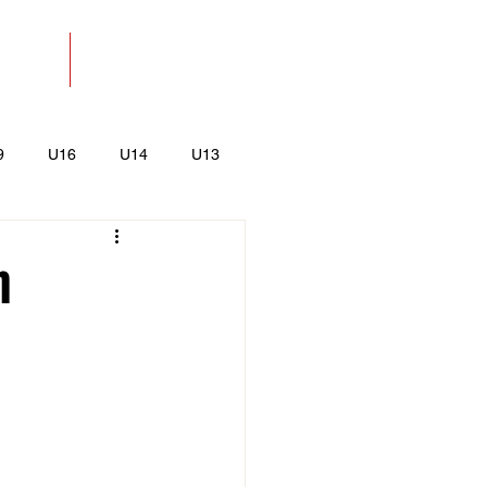
SOLAT
BOLT
9
U16
U14
U13
k
Kajak-Kenu
n