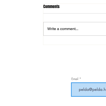
Comments
Write a comment...
MOL Magyar Kupa: magabiztos
továbbjutás
Email