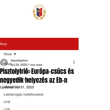
Post
Hírek
legradigabor
Hírek
Jul 29, 2025
1 min read
Pisztolytrió: Európa-csúcs és
Labdarúgás hírek
negyedik helyezés az Eb-n
Felnőtt férfi csapat
Utánpótlás
Updated:
Jul 31, 2025
Labdarúgás nyilatkozatok
U19
U16