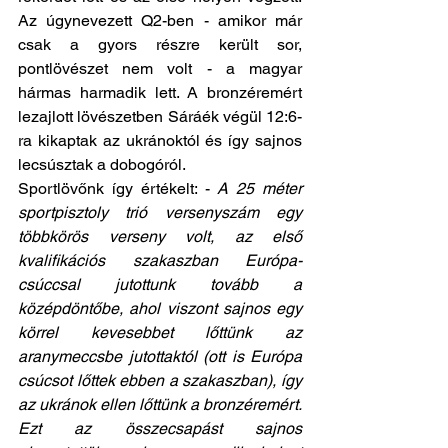
Az úgynevezett Q2-ben - amikor már 
csak a gyors részre került sor, 
pontlövészet nem volt - a magyar 
hármas harmadik lett. A bronzéremért 
lezajlott lövészetben Sáráék végül 12:6-
ra kikaptak az ukránoktól és így sajnos 
lecsúsztak a dobogóról.
Sportlövőnk így értékelt: - 
A 25 méter 
sportpisztoly trió versenyszám egy 
többkörös verseny volt, az első 
kvalifikációs szakaszban Európa- 
csúccsal jutottunk tovább a 
középdöntőbe, ahol viszont sajnos egy 
körrel kevesebbet lőttünk az 
aranymeccsbe jutottaktól (ott is Európa 
csúcsot lőttek ebben a szakaszban), így 
az ukránok ellen lőttünk a bronzéremért. 
Ezt az összecsapást sajnos 