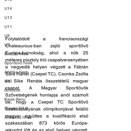
U14
U13
U11
U9
Folytatódott a franciaországi 
U7
Chateauroux-ban zajló sportlövő 
Európa-bajnokság, ahol a nők 25 
Evezős hírek
méteres pisztoly trió csapatversenyében 
Sportlövő hírek
a negyedik helyen végzett a Fábián 
Atlétika hírek
Sára Ráhel (Csepel TC), Csonka Zsófia 
és Sike Renáta összetételű magyar 
U10
csapat. A Magyar Sportlövők 
Birkózók
Szövetségének honlapja arról számolt 
Kajak-Kenu
be, hogy a Csepel TC Sportlövő 
Csepel SC II
Szakosztályának olimpikonjával felálló 
magyar együttes a kvalifikáció első 
Általános hírek
szakaszában 873 körös Európa-
rekordot lőtt és az első helyen végzett. 