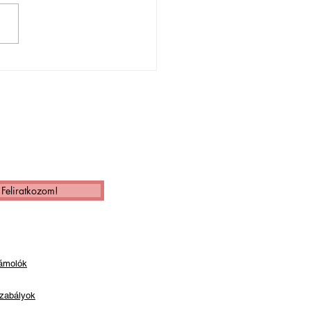
agyar Kupa: utazás az
retlenbe
Feliratkozom!
ámolók
zabályok