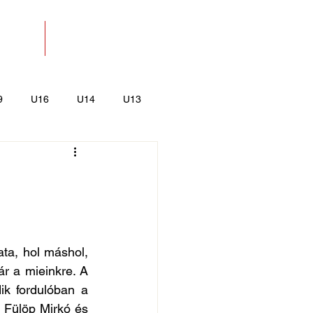
SOLAT
BOLT
9
U16
U14
U13
k
Kajak-Kenu
ta, hol máshol, 
 a mieinkre. A 
k fordulóban a 
 Fülöp Mirkó és 