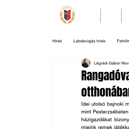
HÍREK
KLUB
Hírek
Labdarúgás hírek
Felnőtt
Légrádi Gábor
Nov
U11
U9
U7
Evezős
Rangadóva
otthonába
Csepel SC II
Általános hírek
Idei utolsó bajnoki 
mint Pesterzsébeten
házigazdákat bizony
mieink remek játékka