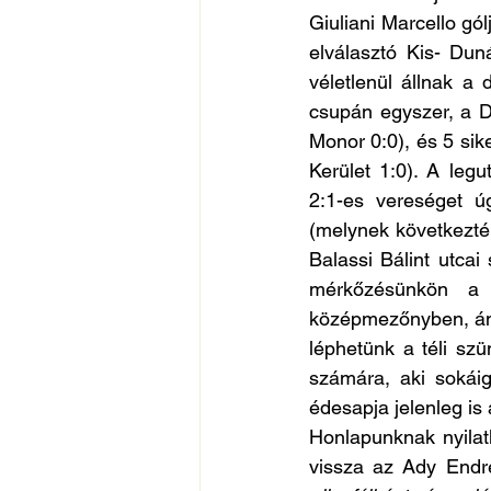
Giuliani Marcello gól
elválasztó Kis- Du
véletlenül állnak a
csupán egyszer, a Da
Monor 0:0), és 5 sike
Kerület 1:0). A leg
2:1-es vereséget úg
(melynek következtéb
Balassi Bálint utcai 
mérkőzésünkön a B
középmezőnyben, ám 
léphetünk a téli sz
számára, aki sokái
édesapja jelenleg is 
Honlapunknak nyilatk
vissza az Ady Endr