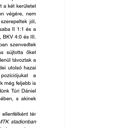
 a két kerületet 
on végére, nem 
erepeltek jól, 
aba II 1:1 és a 
 BKV 4:0 és III. 
ban szenvedtek 
 sújtotta őket 
enül távoztak a 
dei utolsó hazai 
ozíciójukat a 
még feljebb is 
nk Túri Dániel 
ében, s akinek 
llenfélként tér 
TK stadionban 