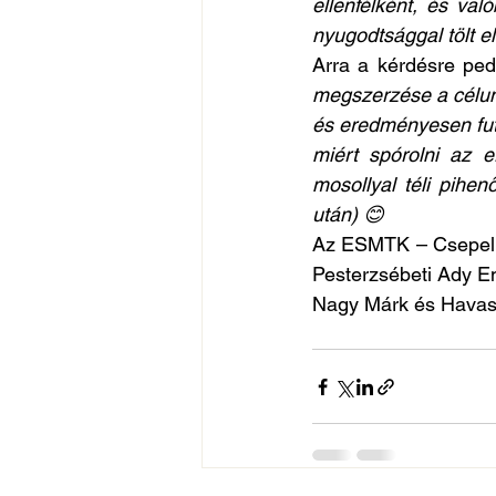
ellenfélként, és va
nyugodtsággal tölt el
Arra a kérdésre pedi
megszerzése a célunk
és eredményesen futb
miért spórolni az e
mosollyal téli pihe
után) 😊
Az ESMTK – Csepel S
Pesterzsébeti Ady En
Nagy Márk és Havasi