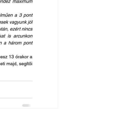
mindez maximum 
lműen a 3 pont 
sek vagyunk jól 
án, ezért nincs 
at is arcunkon 
n a három pont 
sz 13 órakor a 
i majd, segítői 