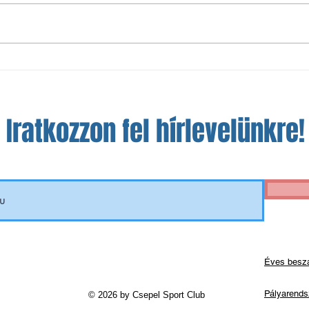
MOL Magyar Kupa: magabiztos
MOL M
továbbjutás
isme
Iratkozzon fel hírlevelünkre!
Éves besz
Pályarends
© 2026 by Csepel Sport Club