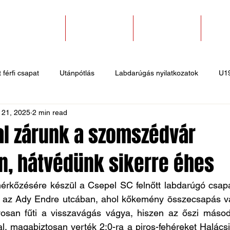
SZAKOSZTÁLYOK
EGYESÜLETEK
PÁLYABÉRLÉS
KAPC
 férfi csapat
Utánpótlás
Labdarúgás nyilatkozatok
U1
 21, 2025
2 min read
 hírek
Sportlövő hírek
Atlétika hírek
U10
Birkózó
l zárunk a szomszédvár
n, hátvédünk sikerre éhes
mérkőzésére készül a Csepel SC felnőtt labdarúgó csapa
 az Ady Endre utcában, ahol kőkemény összecsapás vár
osan fűti a visszavágás vágya, hiszen az őszi másodi
l, magabiztosan verték 2:0-ra a piros-fehéreket Halácsi