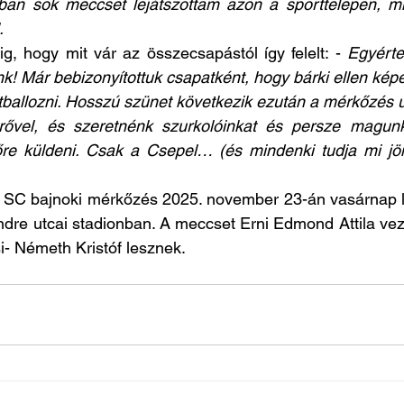
lóban sok meccset lejátszottam azon a sporttelepen, 
. 
g, hogy mit vár az összecsapástól így felelt: - 
Egyérte
! Már bebizonyítottuk csapatként, hogy bárki ellen képe
allozni. Hosszú szünet következik ezután a mérkőzés ut
rővel, és szeretnénk szurkolóinkat és persze magunk
nőre küldeni. Csak a Csepel… (és mindenki tudja mi jö
C bajnoki mérkőzés 2025. november 23-án vasárnap le
dre utcai stadionban. A meccset Erni Edmond Attila vezet
- Németh Kristóf lesznek.