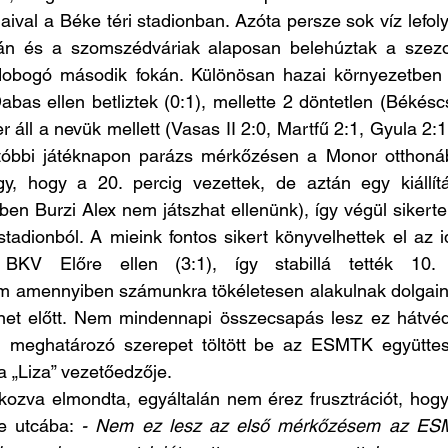
jaival a Béke téri stadionban. Azóta persze sok víz lefolyt
nán és a szomszédváriak alaposan belehúztak a szez
 dobogó második fokán. Különösan hazai környezetben sz
bas ellen betliztek (0:1), mellette 2 döntetlen (Békéscs
r áll a nevük mellett (Vasas II 2:0, Martfű 2:1, Gyula 2:1,
utóbbi játéknapon parázs mérkőzésen a Monor otthoná
y, hogy a 20. percig vezettek, de aztán egy kiállítás
en Burzi Alex nem játszhat ellenünk), így végül sikertel
stadionból. A mieink fontos sikert könyvelhettek el az i
KV Előre ellen (3:1), így stabillá tették 10. p
amennyiben számunkra tökéletesen alakulnak dolgaink 
ünet előtt. Nem mindennapi összecsapás lesz ez hátvédü
g meghatározó szerepet töltött be az ESMTK együttes
a „Liza” vezetőedzője. 
ozva elmondta, egyáltalán nem érez frusztrációt, hogy e
e utcába: 
- Nem ez lesz az első mérkőzésem az ESM