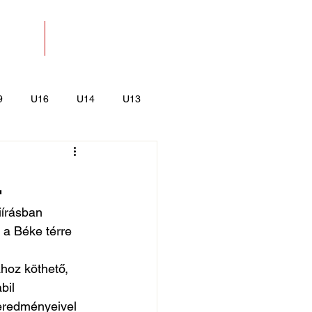
SOLAT
BOLT
9
U16
U14
U13
k
Kajak-Kenu
.
iírásban 
 a Béke térre 
hoz köthető, 
bil 
eredményeivel 