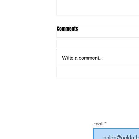
Comments
Write a comment...
Magabiztos siker a Gázgyár
otthonában
Email