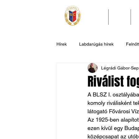
HÍREK
KLUB
Hírek
Labdarúgás hírek
Felnőtt
Légrádi Gábor
Sep
U11
U9
U7
Evezős
Riválist f
Csepel SC II
Általános hírek
A BLSZ I. osztályába
komoly riválisként t
látogató Fővárosi Ví
Az 1925-ben alapítot
ezen kívül egy Budap
középcsapat az utóbb