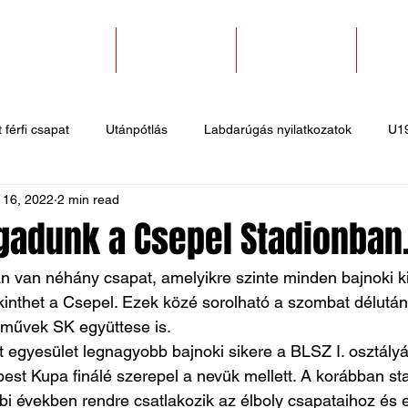
SZAKOSZTÁLYOK
EGYESÜLETEK
PÁLYABÉRLÉS
KAPC
 férfi csapat
Utánpótlás
Labdarúgás nyilatkozatok
U1
 16, 2022
2 min read
 hírek
Sportlövő hírek
Atlétika hírek
U10
Birkózó
ogadunk a Csepel Stadionban
n van néhány csapat, amelyikre szinte minden bajnoki k
ekinthet a Csepel. Ezek közé sorolható a szombat délután
zművek SK együttese is.
t egyesület legnagyobb bajnoki sikere a BLSZ I. osztályá
est Kupa finálé szerepel a nevük mellett. A korábban sta
i években rendre csatlakozik az élboly csapataihoz és 