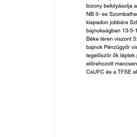
bizony befolyásolja 
NB II- es Szombathel
kispadon jobbára Szle
bajnokságban 13-5-12
Béke téren viszont 5:
bajnok Pénzügyőr visz
legelőször ők léptek
előrehozott meccsen 
CsUFC és a TFSE el