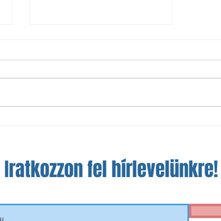
Kibrusztolt győzelem az újonc
TFSE ellen
Iratkozzon fel hírlevelünkre!