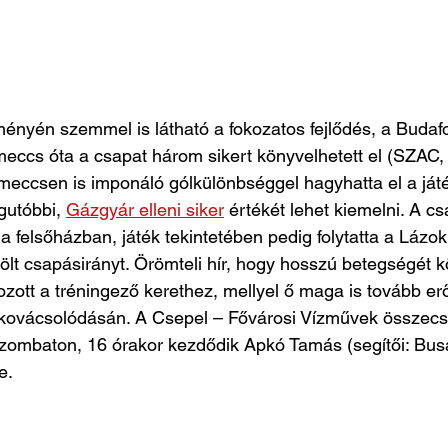
ményén szemmel is látható a fokozatos fejlődés, a Budafo
eccs óta a csapat három sikert könyvelhetett el (SZAC,
meccsen is imponáló gólkülönbséggel hagyhatta el a játé
gutóbbi, 
Gázgyár elleni siker
 értékét lehet kiemelni. A cs
a felsőházban, játék tekintetében pedig folytatta a Lázo
elölt csapásirányt. Örömteli hír, hogy hosszú betegségét 
ozott a tréningező kerethez, mellyel ő maga is tovább erő
kovácsolódásán. A Csepel – Fővárosi Vízművek összec
ombaton, 16 órakor kezdődik Apkó Tamás (segítői: Busai at
e.