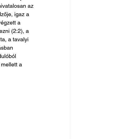
ivatalosan az 
zője, igaz a 
végzett a 
zni (2:2), a 
a, a tavalyi 
rásban 
ulóból 
mellett a 