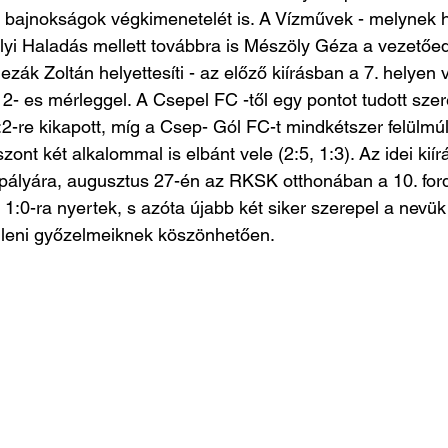
a bajnokságok végkimenetelét is. A Vízművek - melynek h
yi Haladás mellett továbbra is Mészöly Géza a vezetőed
zák Zoltán helyettesíti - az előző kiírásban a 7. helyen 
- es mérleggel. A Csepel FC -től egy pontot tudott szere
2-re kikapott, míg a Csep- Gól FC-t mindkétszer felülmúlt
ont két alkalommal is elbánt vele (2:5, 1:3). Az idei kií
 pályára, augusztus 27-én az RKSK otthonában a 10. ford
1:0-ra nyertek, s azóta újabb két siker szerepel a nevük 
leni győzelmeiknek köszönhetően.