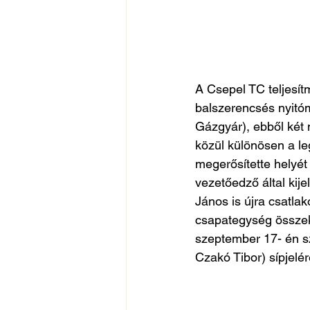
A Csepel TC teljesít
balszerencsés nyitóm
Gázgyár), ebből két 
közül különösen a le
megerősítette helyét 
vezetőedző által kij
János is újra csatlak
csapategység össze
szeptember 17- én sz
Czakó Tibor) sípjelér