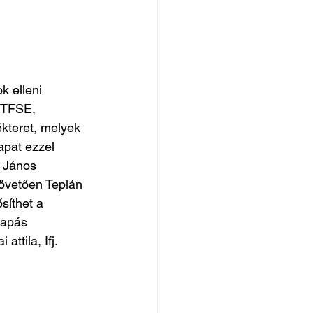
k elleni 
 TFSE, 
kteret, melyek 
apat ezzel 
k János 
követően Teplán 
síthet a 
sapás 
tila, Ifj. 