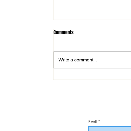
Comments
Write a comment...
Sérültek állapota a 43. Sz. Építők
elleni mérkőzés előtt
Email