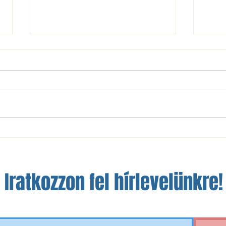
Sérültek állapota a Vízművek
Sérül
elleni mérkőzés előtt
mérkő
Iratkozzon fel hírlevelünkre!