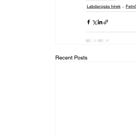
Labdarúgás hírek
Felnő
Recent Posts