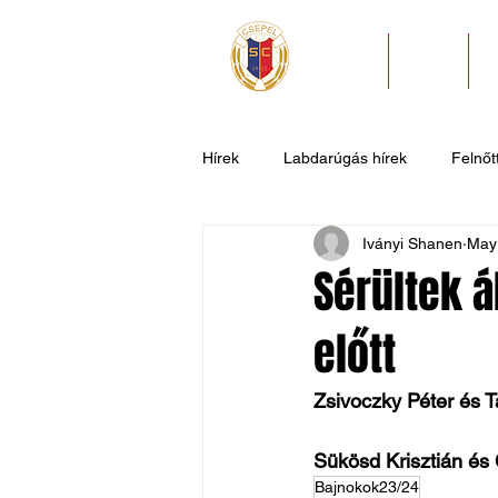
HÍREK
KLUB
Hírek
Labdarúgás hírek
Felnőtt
Iványi Shanen
May
U11
U9
U7
Evezős
Sérültek á
előtt
Csepel SC II
Általános hírek
Zsivoczky Péter és T
Sükösd Krisztián és 
Bajnokok23/24