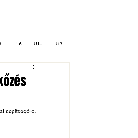
SOLAT
BOLT
9
U16
U14
U13
k
Kajak-Kenu
rkőzés
t segítségére.