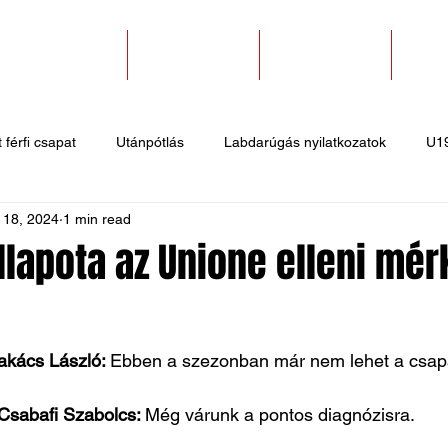
SZAKOSZTÁLYOK
EGYESÜLETEK
PÁLYABÉRLÉS
KAPC
 férfi csapat
Utánpótlás
Labdarúgás nyilatkozatok
U1
 18, 2024
1 min read
 hírek
Sportlövő hírek
Atlétika hírek
U10
Birkózó
llapota az Unione elleni mé
akács László: 
Ebben a szezonban már nem lehet a csapa
Csabafi Szabolcs: 
Még várunk a pontos diagnózisra.