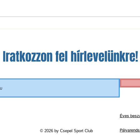
Fábián Sára (ismét) Európa-
Sport
bajnok!
egyén
Iratkozzon fel hírlevelünkre!
Éves besz
Pályarends
© 2026 by Csepel Sport Club