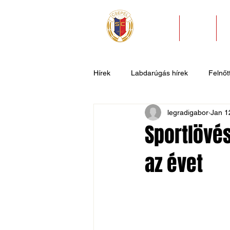
HÍREK
KLUB
Hírek
Labdarúgás hírek
Felnőtt
legradigabor
Jan 1
U11
U9
U7
Evezős
Sportlövés
az évet
Csepel SC II
Általános hírek