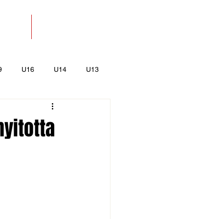
SOLAT
BOLT
9
U16
U14
U13
k
Kajak-Kenu
yitotta