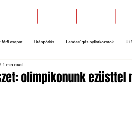
SZAKOSZTÁLYOK
EGYESÜLETEK
PÁLYABÉRLÉS
KAPC
 férfi csapat
Utánpótlás
Labdarúgás nyilatkozatok
U1
2
1 min read
 hírek
Sportlövő hírek
Atlétika hírek
U10
Birkózó
zet: olimpikonunk ezüsttel n