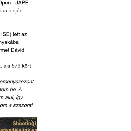
 Open - JAPE 
ius elején 
SE) lett az 
nyakába 
érmet Dávid 
 aki 579 kört 
ersenyszezont 
tem be. A 
 alul, így 
rom a szezont! 