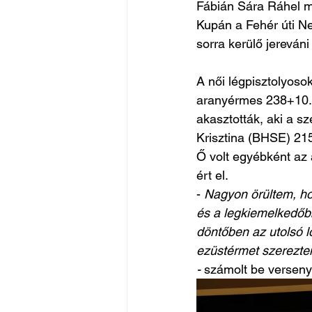
Fábián Sára Ráhel m
Kupán a Fehér úti Ne
sorra kerülő jereván
A női légpisztolyos
aranyérmes 238+10.5
akasztották, aki a sz
Krisztina (BHSE) 215
Ő volt egyébként az 
ért el. 
- 
Nagyon örültem, h
és a legkiemelkedőbb
döntőben az utolsó lö
ezüstérmet szereztem
- 
számolt be versen