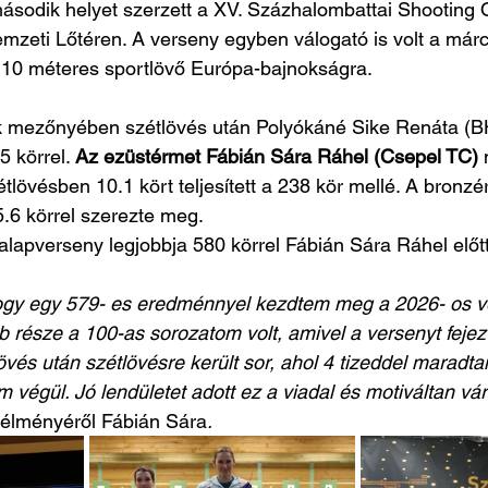
ásodik helyet szerzett a XV. Százhalombattai Shooting
mzeti Lőtéren. A verseny egyben válogató is volt a márc
i 10 méteres sportlövő Európa-bajnokságra.
ok mezőnyében szétlövés után Polyókáné Sike Renáta (BH
 körrel. 
Az ezüstérmet Fábián Sára Ráhel (Csepel TC)
 
étlövésben 10.1 kört teljesített a 238 kör mellé. A bronz
.6 körrel szerezte meg.
alapverseny legjobbja 580 körrel Fábián Sára Ráhel előtt,
ogy egy 579- es eredménnyel kezdtem meg a 2026- os v
 része a 100-as sorozatom volt, amivel a versenyt fejez
vés után szétlövésre került sor, ahol 4 tizeddel maradtam
 végül. Jó lendületet adott ez a viadal és motiváltan vá
yélményéről Fábián Sára
.